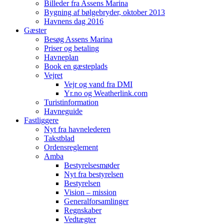
Billeder fra Assens Marina
Bygning af bølgebryder, oktober 2013
Havnens dag 2016
Gæster
Besøg Assens Marina
Priser og betaling
Havneplan
Book en gæsteplads
Vejret
Vejr og vand fra DMI
Yr.no og Weatherlink.com
Turistinformation
Havneguide
Fastliggere
Nyt fra havnelederen
Takstblad
Ordensreglement
Amba
Bestyrelsesmøder
Nyt fra bestyrelsen
Bestyrelsen
Vision – mission
Generalforsamlinger
Regnskaber
Vedtægter