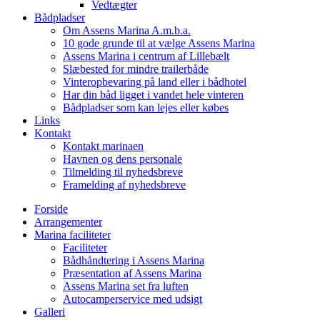
Vedtægter
Bådpladser
Om Assens Marina A.m.b.a.
10 gode grunde til at vælge Assens Marina
Assens Marina i centrum af Lillebælt
Slæbested for mindre trailerbåde
Vinteropbevaring på land eller i bådhotel
Har din båd ligget i vandet hele vinteren
Bådpladser som kan lejes eller købes
Links
Kontakt
Kontakt marinaen
Havnen og dens personale
Tilmelding til nyhedsbreve
Framelding af nyhedsbreve
Forside
Arrangementer
Marina faciliteter
Faciliteter
Bådhåndtering i Assens Marina
Præsentation af Assens Marina
Assens Marina set fra luften
Autocamperservice med udsigt
Galleri