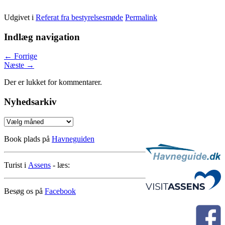
Udgivet i
Referat fra bestyrelsesmøde
Permalink
Indlæg navigation
←
Forrige
Næste
→
Der er lukket for kommentarer.
Nyhedsarkiv
Nyhedsarkiv
Book plads på
Havneguiden
Turist i
Assens
- læs:
Besøg os på
Facebook