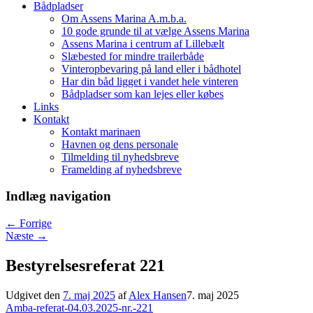
Bådpladser
Om Assens Marina A.m.b.a.
10 gode grunde til at vælge Assens Marina
Assens Marina i centrum af Lillebælt
Slæbested for mindre trailerbåde
Vinteropbevaring på land eller i bådhotel
Har din båd ligget i vandet hele vinteren
Bådpladser som kan lejes eller købes
Links
Kontakt
Kontakt marinaen
Havnen og dens personale
Tilmelding til nyhedsbreve
Framelding af nyhedsbreve
Indlæg navigation
←
Forrige
Næste
→
Bestyrelsesreferat 221
Udgivet den
7. maj 2025
af
Alex Hansen
7. maj 2025
Amba-referat-04.03.2025-nr.-221