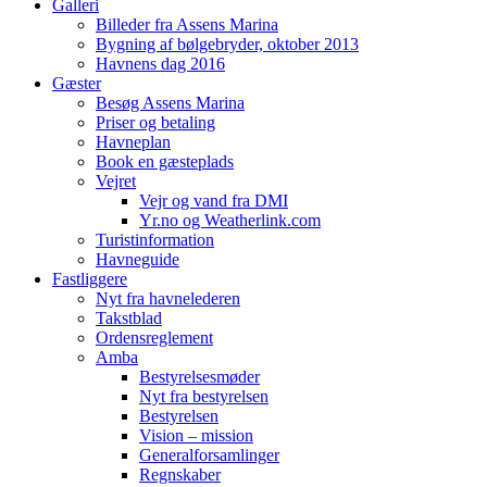
Galleri
Billeder fra Assens Marina
Bygning af bølgebryder, oktober 2013
Havnens dag 2016
Gæster
Besøg Assens Marina
Priser og betaling
Havneplan
Book en gæsteplads
Vejret
Vejr og vand fra DMI
Yr.no og Weatherlink.com
Turistinformation
Havneguide
Fastliggere
Nyt fra havnelederen
Takstblad
Ordensreglement
Amba
Bestyrelsesmøder
Nyt fra bestyrelsen
Bestyrelsen
Vision – mission
Generalforsamlinger
Regnskaber