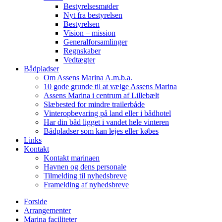
Bestyrelsesmøder
Nyt fra bestyrelsen
Bestyrelsen
Vision – mission
Generalforsamlinger
Regnskaber
Vedtægter
Bådpladser
Om Assens Marina A.m.b.a.
10 gode grunde til at vælge Assens Marina
Assens Marina i centrum af Lillebælt
Slæbested for mindre trailerbåde
Vinteropbevaring på land eller i bådhotel
Har din båd ligget i vandet hele vinteren
Bådpladser som kan lejes eller købes
Links
Kontakt
Kontakt marinaen
Havnen og dens personale
Tilmelding til nyhedsbreve
Framelding af nyhedsbreve
Forside
Arrangementer
Marina faciliteter