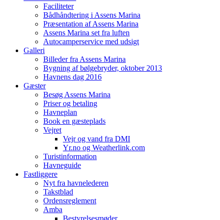
Faciliteter
Bådhåndtering i Assens Marina
Præsentation af Assens Marina
Assens Marina set fra luften
Autocamperservice med udsigt
Galleri
Billeder fra Assens Marina
Bygning af bølgebryder, oktober 2013
Havnens dag 2016
Gæster
Besøg Assens Marina
Priser og betaling
Havneplan
Book en gæsteplads
Vejret
Vejr og vand fra DMI
Yr.no og Weatherlink.com
Turistinformation
Havneguide
Fastliggere
Nyt fra havnelederen
Takstblad
Ordensreglement
Amba
Bestyrelsesmøder