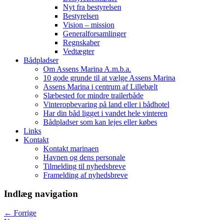
Nyt fra bestyrelsen
Bestyrelsen
Vision – mission
Generalforsamlinger
Regnskaber
Vedtægter
Bådpladser
Om Assens Marina A.m.b.a.
10 gode grunde til at vælge Assens Marina
Assens Marina i centrum af Lillebælt
Slæbested for mindre trailerbåde
Vinteropbevaring på land eller i bådhotel
Har din båd ligget i vandet hele vinteren
Bådpladser som kan lejes eller købes
Links
Kontakt
Kontakt marinaen
Havnen og dens personale
Tilmelding til nyhedsbreve
Framelding af nyhedsbreve
Indlæg navigation
←
Forrige