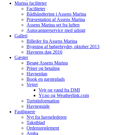
Marina faciliteter
Faciliteter
Bådhåndtering i Assens Marina
Præsentation af Assens Marina
Assens Marina set fra luften
Autocamperservice med udsigt
Galleri
Billeder fra Assens Marina
Bygning af bølgebryder, oktober 2013
Havnens dag 2016
Gæster
Besøg Assens Marina
Priser og betaling
Havneplan
Book en gæsteplads
Vejret
Vejr og vand fra DMI
Yr.no og Weatherlink.com
Turistinformation
Havneguide
Fastliggere
Nyt fra havnelederen
Takstblad
Ordensreglement
Amba