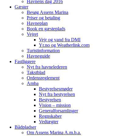
Havnens dag 2016
Gæster
Besøg Assens Marina
Priser og betaling
Havneplan
Book en gæsteplads
Vejret
Vejr og vand fra DMI
Yr.no og Weatherlink.com
Turistinformation
Havneguide
Fastliggere
Nyt fra havnelederen
Takstblad
Ordensreglement
Amba
Bestyrelsesmøder
Nyt fra bestyrelsen
Bestyrelsen
Vision – mission
Generalforsamlinger
Regnskaber
Vedtægter
Bådpladser
Om Assens Marina A.m.b.a.