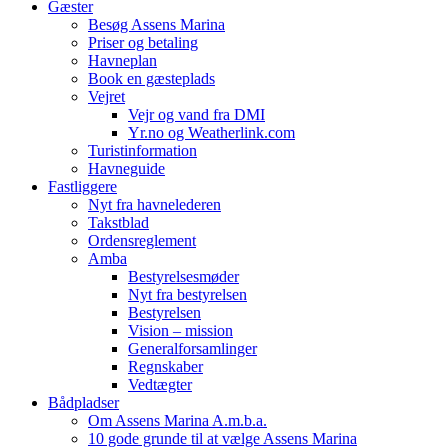
Gæster
Besøg Assens Marina
Priser og betaling
Havneplan
Book en gæsteplads
Vejret
Vejr og vand fra DMI
Yr.no og Weatherlink.com
Turistinformation
Havneguide
Fastliggere
Nyt fra havnelederen
Takstblad
Ordensreglement
Amba
Bestyrelsesmøder
Nyt fra bestyrelsen
Bestyrelsen
Vision – mission
Generalforsamlinger
Regnskaber
Vedtægter
Bådpladser
Om Assens Marina A.m.b.a.
10 gode grunde til at vælge Assens Marina