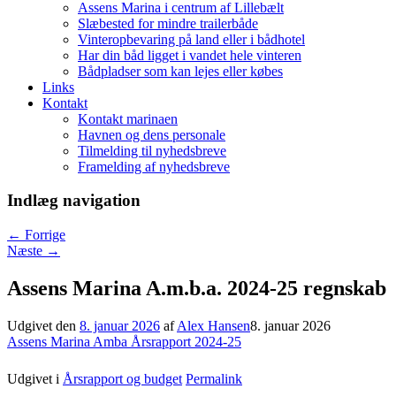
Assens Marina i centrum af Lillebælt
Slæbested for mindre trailerbåde
Vinteropbevaring på land eller i bådhotel
Har din båd ligget i vandet hele vinteren
Bådpladser som kan lejes eller købes
Links
Kontakt
Kontakt marinaen
Havnen og dens personale
Tilmelding til nyhedsbreve
Framelding af nyhedsbreve
Indlæg navigation
←
Forrige
Næste
→
Assens Marina A.m.b.a. 2024-25 regnskab
Udgivet den
8. januar 2026
af
Alex Hansen
8. januar 2026
Assens Marina Amba Årsrapport 2024-25
Udgivet i
Årsrapport og budget
Permalink