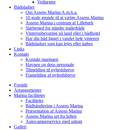
Vedtægter
Bådpladser
Om Assens Marina A.m.b.a.
10 gode grunde til at vælge Assens Marina
Assens Marina i centrum af Lillebælt
Slæbested for mindre trailerbåde
Vinteropbevaring på land eller i bådhotel
Har din båd ligget i vandet hele vinteren
Bådpladser som kan lejes eller købes
Links
Kontakt
Kontakt marinaen
Havnen og dens personale
Tilmelding til nyhedsbreve
Framelding af nyhedsbreve
Forside
Arrangementer
Marina faciliteter
Faciliteter
Bådhåndtering i Assens Marina
Præsentation af Assens Marina
Assens Marina set fra luften
Autocamperservice med udsigt
Galleri