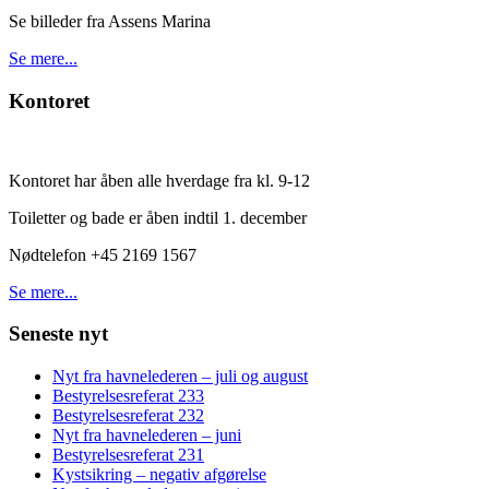
Se billeder fra Assens Marina
Se mere...
Kontoret
Kontoret har åben alle hverdage fra kl. 9-12
Toiletter og bade er åben indtil 1. december
Nødtelefon +45 2169 1567
Se mere...
Seneste nyt
Nyt fra havnelederen – juli og august
Bestyrelsesreferat 233
Bestyrelsesreferat 232
Nyt fra havnelederen – juni
Bestyrelsesreferat 231
Kystsikring – negativ afgørelse