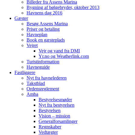
Billeder fra Assens Marina
Bygning af bølgebryder, oktober 2013
Havnens dag 2016
Gæster
Besøg Assens Marina
Priser og betaling
Havneplan
Book en gæsteplads
Vejret
Vejr og vand fra DMI
Yr.no og Weatherlink.com
Turistinformation
Havneguide
Fastliggere
Nyt fra havnelederen
Takstblad
Ordensreglement
Amba
Bestyrelsesmøder
Nyt fra bestyrelsen
Bestyrelsen
Vision – mission
Generalforsamlinger
Regnskaber
Vedtægter