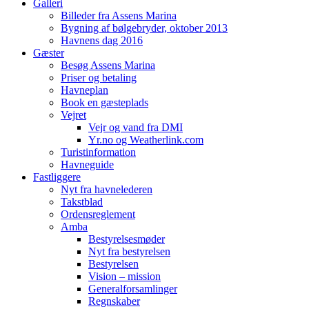
Galleri
Billeder fra Assens Marina
Bygning af bølgebryder, oktober 2013
Havnens dag 2016
Gæster
Besøg Assens Marina
Priser og betaling
Havneplan
Book en gæsteplads
Vejret
Vejr og vand fra DMI
Yr.no og Weatherlink.com
Turistinformation
Havneguide
Fastliggere
Nyt fra havnelederen
Takstblad
Ordensreglement
Amba
Bestyrelsesmøder
Nyt fra bestyrelsen
Bestyrelsen
Vision – mission
Generalforsamlinger
Regnskaber