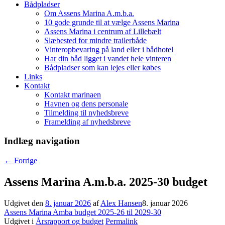
Bådpladser
Om Assens Marina A.m.b.a.
10 gode grunde til at vælge Assens Marina
Assens Marina i centrum af Lillebælt
Slæbested for mindre trailerbåde
Vinteropbevaring på land eller i bådhotel
Har din båd ligget i vandet hele vinteren
Bådpladser som kan lejes eller købes
Links
Kontakt
Kontakt marinaen
Havnen og dens personale
Tilmelding til nyhedsbreve
Framelding af nyhedsbreve
Indlæg navigation
←
Forrige
Assens Marina A.m.b.a. 2025-30 budget
Udgivet den
8. januar 2026
af
Alex Hansen
8. januar 2026
Assens Marina Amba budget 2025-26 til 2029-30
Udgivet i
Årsrapport og budget
Permalink