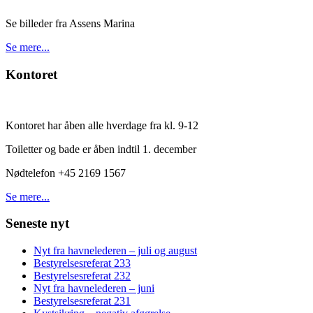
Se billeder fra Assens Marina
Se mere...
Kontoret
Kontoret har åben alle hverdage fra kl. 9-12
Toiletter og bade er åben indtil 1. december
Nødtelefon +45 2169 1567
Se mere...
Seneste nyt
Nyt fra havnelederen – juli og august
Bestyrelsesreferat 233
Bestyrelsesreferat 232
Nyt fra havnelederen – juni
Bestyrelsesreferat 231