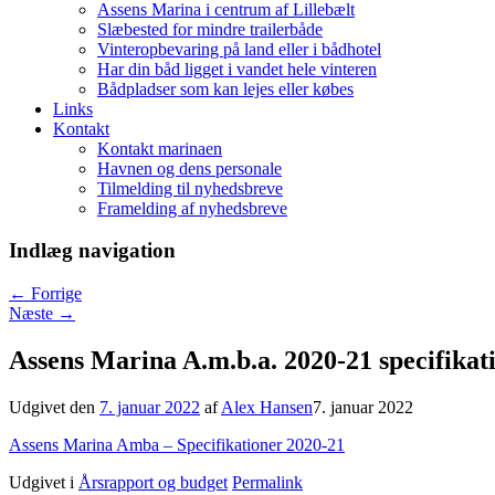
Assens Marina i centrum af Lillebælt
Slæbested for mindre trailerbåde
Vinteropbevaring på land eller i bådhotel
Har din båd ligget i vandet hele vinteren
Bådpladser som kan lejes eller købes
Links
Kontakt
Kontakt marinaen
Havnen og dens personale
Tilmelding til nyhedsbreve
Framelding af nyhedsbreve
Indlæg navigation
←
Forrige
Næste
→
Assens Marina A.m.b.a. 2020-21 specifikat
Udgivet den
7. januar 2022
af
Alex Hansen
7. januar 2022
Assens Marina Amba – Specifikationer 2020-21
Udgivet i
Årsrapport og budget
Permalink