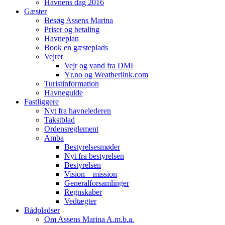
Havnens dag 2016
Gæster
Besøg Assens Marina
Priser og betaling
Havneplan
Book en gæsteplads
Vejret
Vejr og vand fra DMI
Yr.no og Weatherlink.com
Turistinformation
Havneguide
Fastliggere
Nyt fra havnelederen
Takstblad
Ordensreglement
Amba
Bestyrelsesmøder
Nyt fra bestyrelsen
Bestyrelsen
Vision – mission
Generalforsamlinger
Regnskaber
Vedtægter
Bådpladser
Om Assens Marina A.m.b.a.