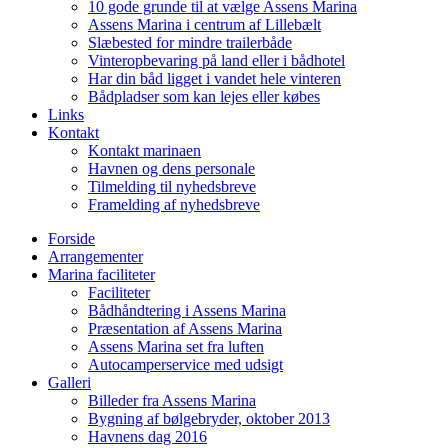
10 gode grunde til at vælge Assens Marina
Assens Marina i centrum af Lillebælt
Slæbested for mindre trailerbåde
Vinteropbevaring på land eller i bådhotel
Har din båd ligget i vandet hele vinteren
Bådpladser som kan lejes eller købes
Links
Kontakt
Kontakt marinaen
Havnen og dens personale
Tilmelding til nyhedsbreve
Framelding af nyhedsbreve
Forside
Arrangementer
Marina faciliteter
Faciliteter
Bådhåndtering i Assens Marina
Præsentation af Assens Marina
Assens Marina set fra luften
Autocamperservice med udsigt
Galleri
Billeder fra Assens Marina
Bygning af bølgebryder, oktober 2013
Havnens dag 2016