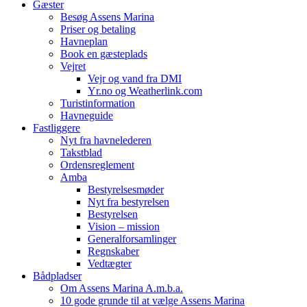
Gæster
Besøg Assens Marina
Priser og betaling
Havneplan
Book en gæsteplads
Vejret
Vejr og vand fra DMI
Yr.no og Weatherlink.com
Turistinformation
Havneguide
Fastliggere
Nyt fra havnelederen
Takstblad
Ordensreglement
Amba
Bestyrelsesmøder
Nyt fra bestyrelsen
Bestyrelsen
Vision – mission
Generalforsamlinger
Regnskaber
Vedtægter
Bådpladser
Om Assens Marina A.m.b.a.
10 gode grunde til at vælge Assens Marina