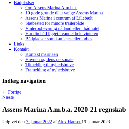
Bådpladser
Om Assens Marina A.m.b.a.
10 gode grunde til at vælge Assens Marina
Assens Marina i centrum af Lillebælt
Slæbested for mindre trailerbåde
Vinteropbevaring på land eller i bådhotel
Har din båd ligget i vandet hele vinteren
Bådpladser som kan lejes eller købes
Links
Kontakt
Kontakt marinaen
Havnen og dens personale
Tilmelding til nyhedsbreve
Framelding af nyhedsbreve
Indlæg navigation
←
Forrige
Næste
→
Assens Marina A.m.b.a. 2020-21 regnskab
Udgivet den
7. januar 2022
af
Alex Hansen
19. januar 2023