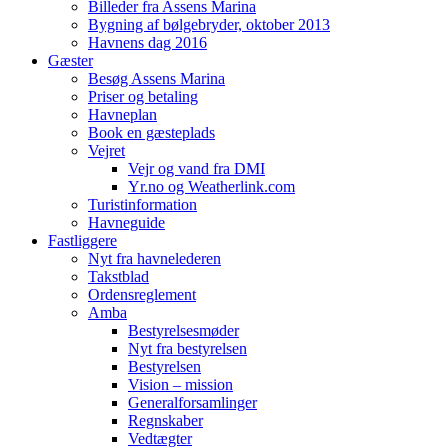
Billeder fra Assens Marina
Bygning af bølgebryder, oktober 2013
Havnens dag 2016
Gæster
Besøg Assens Marina
Priser og betaling
Havneplan
Book en gæsteplads
Vejret
Vejr og vand fra DMI
Yr.no og Weatherlink.com
Turistinformation
Havneguide
Fastliggere
Nyt fra havnelederen
Takstblad
Ordensreglement
Amba
Bestyrelsesmøder
Nyt fra bestyrelsen
Bestyrelsen
Vision – mission
Generalforsamlinger
Regnskaber
Vedtægter