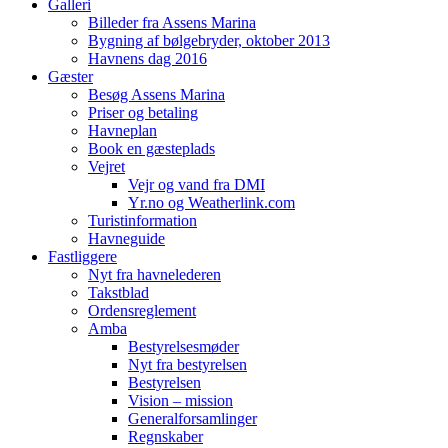
Galleri
Billeder fra Assens Marina
Bygning af bølgebryder, oktober 2013
Havnens dag 2016
Gæster
Besøg Assens Marina
Priser og betaling
Havneplan
Book en gæsteplads
Vejret
Vejr og vand fra DMI
Yr.no og Weatherlink.com
Turistinformation
Havneguide
Fastliggere
Nyt fra havnelederen
Takstblad
Ordensreglement
Amba
Bestyrelsesmøder
Nyt fra bestyrelsen
Bestyrelsen
Vision – mission
Generalforsamlinger
Regnskaber