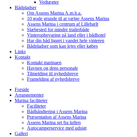
Vedtægter
Bådpladser
Om Assens Marina A.m.b.a.
10 gode grunde til at vælge Assens Marina
Assens Marina i centrum af Lillebælt
Slæbested for mindre trailerbåde
Vinteropbevaring på land eller i bådhotel
Har din båd ligget i vandet hele vinteren
Bådpladser som kan lejes eller købes
Links
Kontakt
Kontakt marinaen
Havnen og dens personale
Tilmelding til nyhedsbreve
Framelding af nyhedsbreve
Forside
Arrangementer
Marina faciliteter
Faciliteter
Bådhåndtering i Assens Marina
Præsentation af Assens Marina
Assens Marina set fra luften
Autocamperservice med udsigt
Galleri