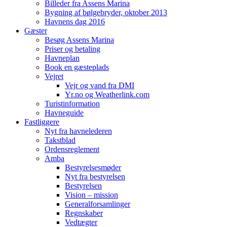
Billeder fra Assens Marina
Bygning af bølgebryder, oktober 2013
Havnens dag 2016
Gæster
Besøg Assens Marina
Priser og betaling
Havneplan
Book en gæsteplads
Vejret
Vejr og vand fra DMI
Yr.no og Weatherlink.com
Turistinformation
Havneguide
Fastliggere
Nyt fra havnelederen
Takstblad
Ordensreglement
Amba
Bestyrelsesmøder
Nyt fra bestyrelsen
Bestyrelsen
Vision – mission
Generalforsamlinger
Regnskaber
Vedtægter