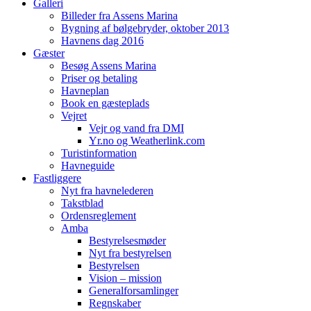
Galleri
Billeder fra Assens Marina
Bygning af bølgebryder, oktober 2013
Havnens dag 2016
Gæster
Besøg Assens Marina
Priser og betaling
Havneplan
Book en gæsteplads
Vejret
Vejr og vand fra DMI
Yr.no og Weatherlink.com
Turistinformation
Havneguide
Fastliggere
Nyt fra havnelederen
Takstblad
Ordensreglement
Amba
Bestyrelsesmøder
Nyt fra bestyrelsen
Bestyrelsen
Vision – mission
Generalforsamlinger
Regnskaber