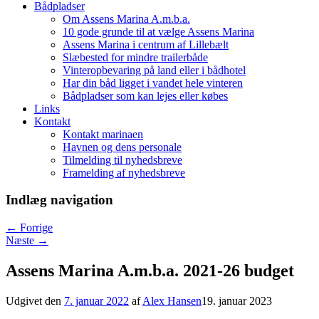
Bådpladser
Om Assens Marina A.m.b.a.
10 gode grunde til at vælge Assens Marina
Assens Marina i centrum af Lillebælt
Slæbested for mindre trailerbåde
Vinteropbevaring på land eller i bådhotel
Har din båd ligget i vandet hele vinteren
Bådpladser som kan lejes eller købes
Links
Kontakt
Kontakt marinaen
Havnen og dens personale
Tilmelding til nyhedsbreve
Framelding af nyhedsbreve
Indlæg navigation
←
Forrige
Næste
→
Assens Marina A.m.b.a. 2021-26 budget
Udgivet den
7. januar 2022
af
Alex Hansen
19. januar 2023