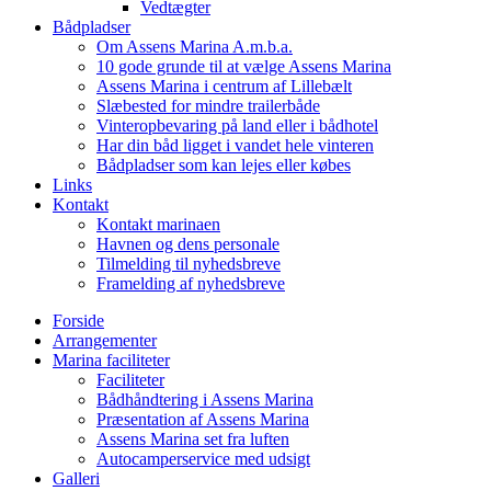
Vedtægter
Bådpladser
Om Assens Marina A.m.b.a.
10 gode grunde til at vælge Assens Marina
Assens Marina i centrum af Lillebælt
Slæbested for mindre trailerbåde
Vinteropbevaring på land eller i bådhotel
Har din båd ligget i vandet hele vinteren
Bådpladser som kan lejes eller købes
Links
Kontakt
Kontakt marinaen
Havnen og dens personale
Tilmelding til nyhedsbreve
Framelding af nyhedsbreve
Forside
Arrangementer
Marina faciliteter
Faciliteter
Bådhåndtering i Assens Marina
Præsentation af Assens Marina
Assens Marina set fra luften
Autocamperservice med udsigt
Galleri