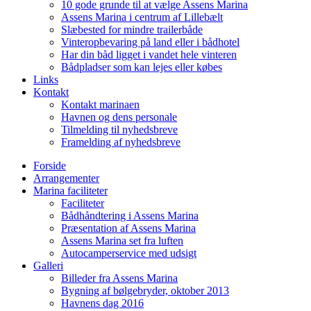
10 gode grunde til at vælge Assens Marina
Assens Marina i centrum af Lillebælt
Slæbested for mindre trailerbåde
Vinteropbevaring på land eller i bådhotel
Har din båd ligget i vandet hele vinteren
Bådpladser som kan lejes eller købes
Links
Kontakt
Kontakt marinaen
Havnen og dens personale
Tilmelding til nyhedsbreve
Framelding af nyhedsbreve
Forside
Arrangementer
Marina faciliteter
Faciliteter
Bådhåndtering i Assens Marina
Præsentation af Assens Marina
Assens Marina set fra luften
Autocamperservice med udsigt
Galleri
Billeder fra Assens Marina
Bygning af bølgebryder, oktober 2013
Havnens dag 2016