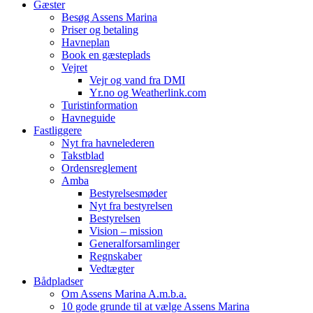
Gæster
Besøg Assens Marina
Priser og betaling
Havneplan
Book en gæsteplads
Vejret
Vejr og vand fra DMI
Yr.no og Weatherlink.com
Turistinformation
Havneguide
Fastliggere
Nyt fra havnelederen
Takstblad
Ordensreglement
Amba
Bestyrelsesmøder
Nyt fra bestyrelsen
Bestyrelsen
Vision – mission
Generalforsamlinger
Regnskaber
Vedtægter
Bådpladser
Om Assens Marina A.m.b.a.
10 gode grunde til at vælge Assens Marina