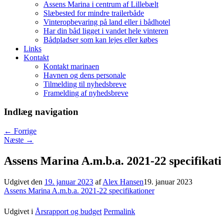
Assens Marina i centrum af Lillebælt
Slæbested for mindre trailerbåde
Vinteropbevaring på land eller i bådhotel
Har din båd ligget i vandet hele vinteren
Bådpladser som kan lejes eller købes
Links
Kontakt
Kontakt marinaen
Havnen og dens personale
Tilmelding til nyhedsbreve
Framelding af nyhedsbreve
Indlæg navigation
←
Forrige
Næste
→
Assens Marina A.m.b.a. 2021-22 specifikat
Udgivet den
19. januar 2023
af
Alex Hansen
19. januar 2023
Assens Marina A.m.b.a. 2021-22 specifikationer
Udgivet i
Årsrapport og budget
Permalink