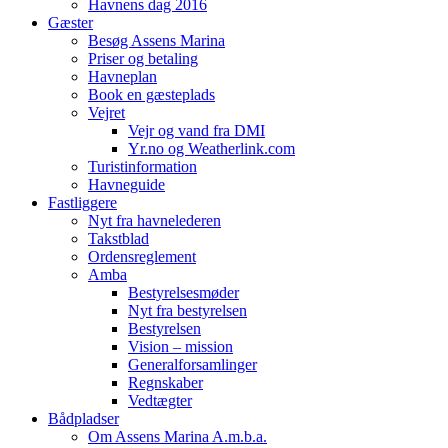
Havnens dag 2016
Gæster
Besøg Assens Marina
Priser og betaling
Havneplan
Book en gæsteplads
Vejret
Vejr og vand fra DMI
Yr.no og Weatherlink.com
Turistinformation
Havneguide
Fastliggere
Nyt fra havnelederen
Takstblad
Ordensreglement
Amba
Bestyrelsesmøder
Nyt fra bestyrelsen
Bestyrelsen
Vision – mission
Generalforsamlinger
Regnskaber
Vedtægter
Bådpladser
Om Assens Marina A.m.b.a.