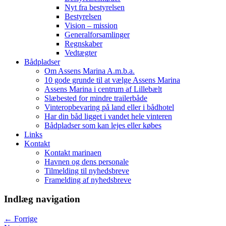
Nyt fra bestyrelsen
Bestyrelsen
Vision – mission
Generalforsamlinger
Regnskaber
Vedtægter
Bådpladser
Om Assens Marina A.m.b.a.
10 gode grunde til at vælge Assens Marina
Assens Marina i centrum af Lillebælt
Slæbested for mindre trailerbåde
Vinteropbevaring på land eller i bådhotel
Har din båd ligget i vandet hele vinteren
Bådpladser som kan lejes eller købes
Links
Kontakt
Kontakt marinaen
Havnen og dens personale
Tilmelding til nyhedsbreve
Framelding af nyhedsbreve
Indlæg navigation
←
Forrige