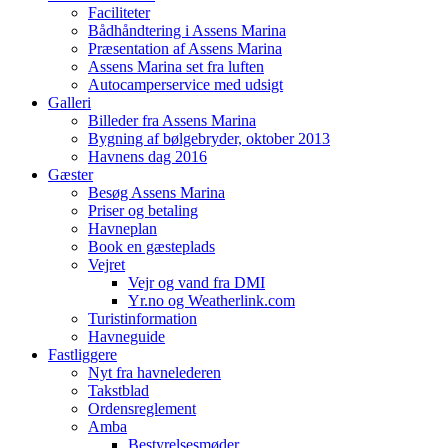
Faciliteter
Bådhåndtering i Assens Marina
Præsentation af Assens Marina
Assens Marina set fra luften
Autocamperservice med udsigt
Galleri
Billeder fra Assens Marina
Bygning af bølgebryder, oktober 2013
Havnens dag 2016
Gæster
Besøg Assens Marina
Priser og betaling
Havneplan
Book en gæsteplads
Vejret
Vejr og vand fra DMI
Yr.no og Weatherlink.com
Turistinformation
Havneguide
Fastliggere
Nyt fra havnelederen
Takstblad
Ordensreglement
Amba
Bestyrelsesmøder