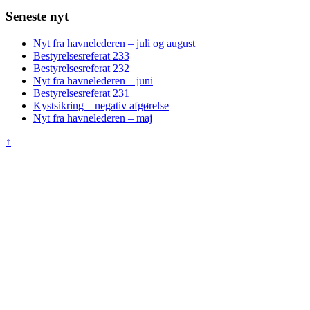
Seneste nyt
Nyt fra havnelederen – juli og august
Bestyrelsesreferat 233
Bestyrelsesreferat 232
Nyt fra havnelederen – juni
Bestyrelsesreferat 231
Kystsikring – negativ afgørelse
Nyt fra havnelederen – maj
↑