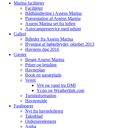
Marina faciliteter
Faciliteter
Bådhåndtering i Assens Marina
Præsentation af Assens Marina
Assens Marina set fra luften
Autocamperservice med udsigt
Galleri
Billeder fra Assens Marina
Bygning af bølgebryder, oktober 2013
Havnens dag 2016
Gæster
Besøg Assens Marina
Priser og betaling
Havneplan
Book en gæsteplads
Vejret
Vejr og vand fra DMI
Yr.no og Weatherlink.com
Turistinformation
Havneguide
Fastliggere
Nyt fra havnelederen
Takstblad
Ordensreglement
Amba