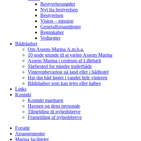
Bestyrelsesmøder
Nyt fra bestyrelsen
Bestyrelsen
Vision – mission
Generalforsamlinger
Regnskaber
Vedtægter
Bådpladser
Om Assens Marina A.m.b.a.
10 gode grunde til at vælge Assens Marina
Assens Marina i centrum af Lillebælt
Slæbested for mindre trailerbåde
Vinteropbevaring på land eller i bådhotel
Har din båd ligget i vandet hele vinteren
Bådpladser som kan lejes eller købes
Links
Kontakt
Kontakt marinaen
Havnen og dens personale
Tilmelding til nyhedsbreve
Framelding af nyhedsbreve
Forside
Arrangementer
Marina faciliteter