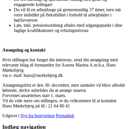
engagerede kollegaer
Du vil få en arbejdsuge på gennemsnitlig 37 timer, men må
være indstillet på fleksibilitet i forhold til arbejdstider i
høj/lavsæson
Løn, inkl. pensionsordning aftales med udgangspunkt i dine
faglige kvalifikationer og erfaringsniveau
Ansøgning og kontakt
Hvis stillingen har fanget din interesse, send din ansøgning med
relevante bilag til formanden for Assens Marina A.m.b.a. Hans
Mørkebjerg
via e- mail: hans@morkebjerg.dk
Ansøgningsfrist er den 30. december, men samtaler vil blive afholdt
løbende, derfor anbefales du at ansøge snarest.
Forventet ansættelses start 1. marts.
Vil du vide mere om stillingen, er du velkommen til at kontakte
Hans Mørkebjerg på tlf.: 21 64 80 41
Udgivet i
Nyt fra bestyrelsen
Permalink
Indlæg navigation