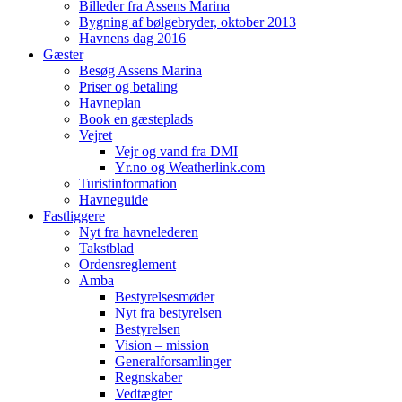
Billeder fra Assens Marina
Bygning af bølgebryder, oktober 2013
Havnens dag 2016
Gæster
Besøg Assens Marina
Priser og betaling
Havneplan
Book en gæsteplads
Vejret
Vejr og vand fra DMI
Yr.no og Weatherlink.com
Turistinformation
Havneguide
Fastliggere
Nyt fra havnelederen
Takstblad
Ordensreglement
Amba
Bestyrelsesmøder
Nyt fra bestyrelsen
Bestyrelsen
Vision – mission
Generalforsamlinger
Regnskaber
Vedtægter