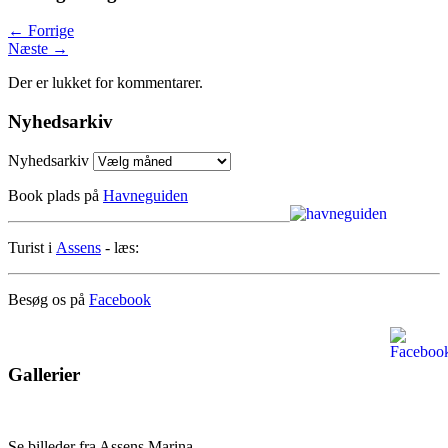
←
Forrige
Næste
→
Der er lukket for kommentarer.
Nyhedsarkiv
Nyhedsarkiv
Book plads på
Havneguiden
Turist i
Assens
- læs:
Besøg os på
Facebook
Gallerier
Se billeder fra Assens Marina