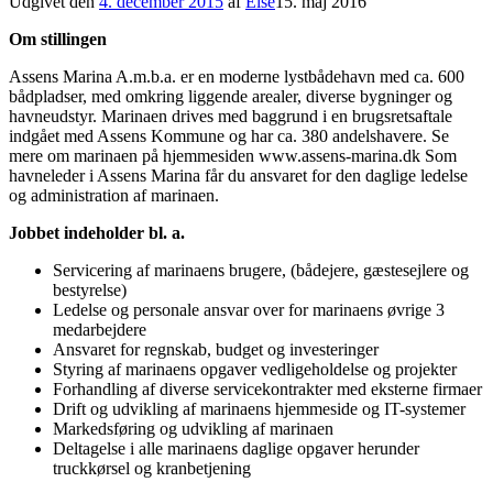
Udgivet den
4. december 2015
af
Else
15. maj 2016
Om stillingen
Assens Marina A.m.b.a. er en moderne lystbådehavn med ca. 600
bådpladser, med omkring liggende arealer, diverse bygninger og
havneudstyr. Marinaen drives med baggrund i en brugsretsaftale
indgået med Assens Kommune og har ca. 380 andelshavere. Se
mere om marinaen på hjemmesiden www.assens-marina.dk Som
havneleder i Assens Marina får du ansvaret for den daglige ledelse
og administration af marinaen.
Jobbet indeholder bl. a.
Servicering af marinaens brugere, (bådejere, gæstesejlere og
bestyrelse)
Ledelse og personale ansvar over for marinaens øvrige 3
medarbejdere
Ansvaret for regnskab, budget og investeringer
Styring af marinaens opgaver vedligeholdelse og projekter
Forhandling af diverse servicekontrakter med eksterne firmaer
Drift og udvikling af marinaens hjemmeside og IT-systemer
Markedsføring og udvikling af marinaen
Deltagelse i alle marinaens daglige opgaver herunder
truckkørsel og kranbetjening