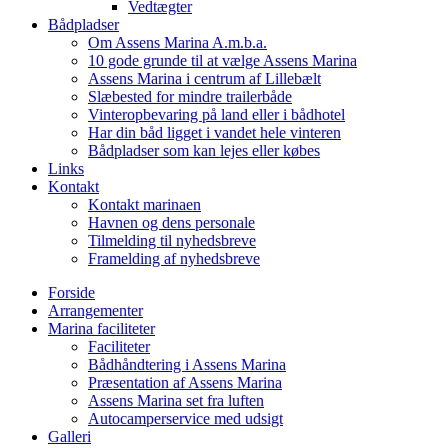
Vedtægter
Bådpladser
Om Assens Marina A.m.b.a.
10 gode grunde til at vælge Assens Marina
Assens Marina i centrum af Lillebælt
Slæbested for mindre trailerbåde
Vinteropbevaring på land eller i bådhotel
Har din båd ligget i vandet hele vinteren
Bådpladser som kan lejes eller købes
Links
Kontakt
Kontakt marinaen
Havnen og dens personale
Tilmelding til nyhedsbreve
Framelding af nyhedsbreve
Forside
Arrangementer
Marina faciliteter
Faciliteter
Bådhåndtering i Assens Marina
Præsentation af Assens Marina
Assens Marina set fra luften
Autocamperservice med udsigt
Galleri