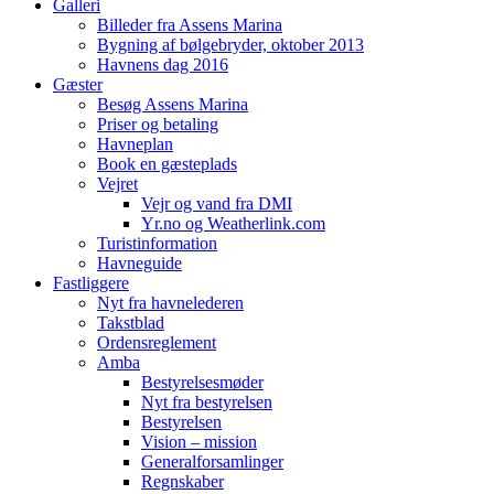
Galleri
Billeder fra Assens Marina
Bygning af bølgebryder, oktober 2013
Havnens dag 2016
Gæster
Besøg Assens Marina
Priser og betaling
Havneplan
Book en gæsteplads
Vejret
Vejr og vand fra DMI
Yr.no og Weatherlink.com
Turistinformation
Havneguide
Fastliggere
Nyt fra havnelederen
Takstblad
Ordensreglement
Amba
Bestyrelsesmøder
Nyt fra bestyrelsen
Bestyrelsen
Vision – mission
Generalforsamlinger
Regnskaber