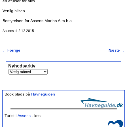
en afløser for Alex.
Venlig hilsen
Bestyrelsen for Assens Marina A.m.b.a.
Assens d. 2.12.2015
←
Forrige
Næste
→
Indlæg navigation
Nyhedsarkiv
Book plads på
Havneguiden
Turist i
Assens
- læs: