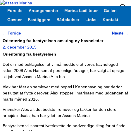
Forside
Arrangementer
Marina faciliteter
Galleri
Gæster
Fastliggere
Bådpladser
Links
Kontakt
←
Forrige
Næste
→
Indlæg navigation
Orientering fra bestyrelsen omkring ny havneleder
2. december 2015
Orientering fra bestyrelsen
Det er med beklagelse, at vi må meddele at vores havnefoged
siden 2009 Alex Hansen af personlige årsager, har valgt at opsige
sit job ved Assens Marina A.m.b.a.
Alex har fået en samlever med bopæl i København og har derfor
besluttet at flytte derover. Alex stopper i marinaen med udgangen af
marts måned 2016.
Vi ønsker Alex alt det bedste fremover og takker for den store
arbejdsindsats, han har ydet for Assens Marina.
Bestyrelsen vil snarest iværksætte de nødvendige tiltag for at finde