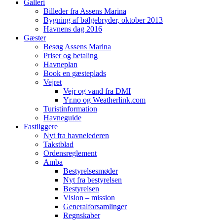
Galleri
Billeder fra Assens Marina
Bygning af bølgebryder, oktober 2013
Havnens dag 2016
Gæster
Besøg Assens Marina
Priser og betaling
Havneplan
Book en gæsteplads
Vejret
Vejr og vand fra DMI
Yr.no og Weatherlink.com
Turistinformation
Havneguide
Fastliggere
Nyt fra havnelederen
Takstblad
Ordensreglement
Amba
Bestyrelsesmøder
Nyt fra bestyrelsen
Bestyrelsen
Vision – mission
Generalforsamlinger
Regnskaber