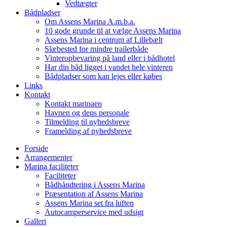
Vedtægter
Bådpladser
Om Assens Marina A.m.b.a.
10 gode grunde til at vælge Assens Marina
Assens Marina i centrum af Lillebælt
Slæbested for mindre trailerbåde
Vinteropbevaring på land eller i bådhotel
Har din båd ligget i vandet hele vinteren
Bådpladser som kan lejes eller købes
Links
Kontakt
Kontakt marinaen
Havnen og dens personale
Tilmelding til nyhedsbreve
Framelding af nyhedsbreve
Forside
Arrangementer
Marina faciliteter
Faciliteter
Bådhåndtering i Assens Marina
Præsentation af Assens Marina
Assens Marina set fra luften
Autocamperservice med udsigt
Galleri