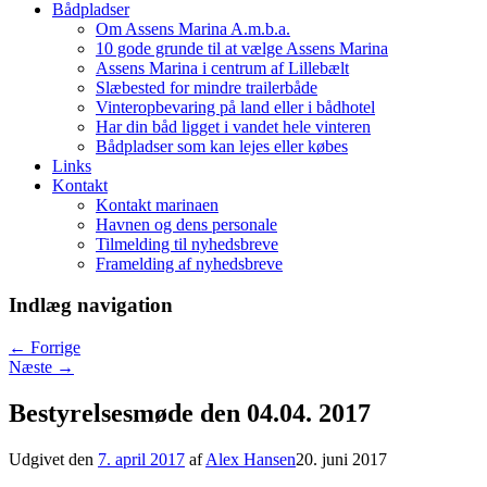
Bådpladser
Om Assens Marina A.m.b.a.
10 gode grunde til at vælge Assens Marina
Assens Marina i centrum af Lillebælt
Slæbested for mindre trailerbåde
Vinteropbevaring på land eller i bådhotel
Har din båd ligget i vandet hele vinteren
Bådpladser som kan lejes eller købes
Links
Kontakt
Kontakt marinaen
Havnen og dens personale
Tilmelding til nyhedsbreve
Framelding af nyhedsbreve
Indlæg navigation
←
Forrige
Næste
→
Bestyrelsesmøde den 04.04. 2017
Udgivet den
7. april 2017
af
Alex Hansen
20. juni 2017