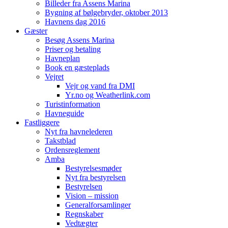
Billeder fra Assens Marina
Bygning af bølgebryder, oktober 2013
Havnens dag 2016
Gæster
Besøg Assens Marina
Priser og betaling
Havneplan
Book en gæsteplads
Vejret
Vejr og vand fra DMI
Yr.no og Weatherlink.com
Turistinformation
Havneguide
Fastliggere
Nyt fra havnelederen
Takstblad
Ordensreglement
Amba
Bestyrelsesmøder
Nyt fra bestyrelsen
Bestyrelsen
Vision – mission
Generalforsamlinger
Regnskaber
Vedtægter