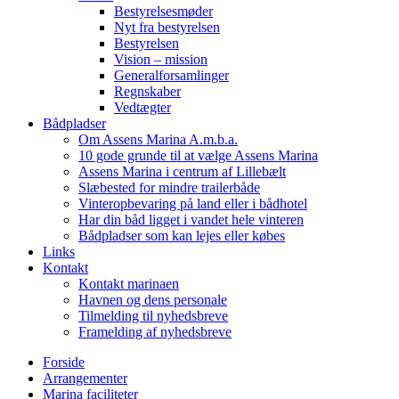
Bestyrelsesmøder
Nyt fra bestyrelsen
Bestyrelsen
Vision – mission
Generalforsamlinger
Regnskaber
Vedtægter
Bådpladser
Om Assens Marina A.m.b.a.
10 gode grunde til at vælge Assens Marina
Assens Marina i centrum af Lillebælt
Slæbested for mindre trailerbåde
Vinteropbevaring på land eller i bådhotel
Har din båd ligget i vandet hele vinteren
Bådpladser som kan lejes eller købes
Links
Kontakt
Kontakt marinaen
Havnen og dens personale
Tilmelding til nyhedsbreve
Framelding af nyhedsbreve
Forside
Arrangementer
Marina faciliteter