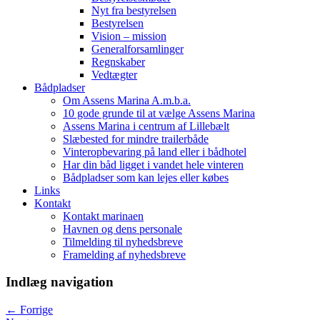
Nyt fra bestyrelsen
Bestyrelsen
Vision – mission
Generalforsamlinger
Regnskaber
Vedtægter
Bådpladser
Om Assens Marina A.m.b.a.
10 gode grunde til at vælge Assens Marina
Assens Marina i centrum af Lillebælt
Slæbested for mindre trailerbåde
Vinteropbevaring på land eller i bådhotel
Har din båd ligget i vandet hele vinteren
Bådpladser som kan lejes eller købes
Links
Kontakt
Kontakt marinaen
Havnen og dens personale
Tilmelding til nyhedsbreve
Framelding af nyhedsbreve
Indlæg navigation
←
Forrige