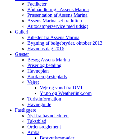
Faciliteter
Bådhåndtering i Assens Marina
Præsentation af Assens Marina
Assens Marina set fra luften
Autocamperservice med udsigt
Galleri
Billeder fra Assens Marina
Bygning af bølgebryder, oktober 2013
Havnens dag 2016
Gæster
Besøg Assens Marina
Priser og betaling
Havneplan
Book en gæsteplads
Vejret
Vejr og vand fra DMI
Yr.no og Weatherlink.com
Turistinformation
Havneguide
Fastliggere
Nyt fra havnelederen
Takstblad
Ordensreglement
Amba
Bestyrelsesmøder