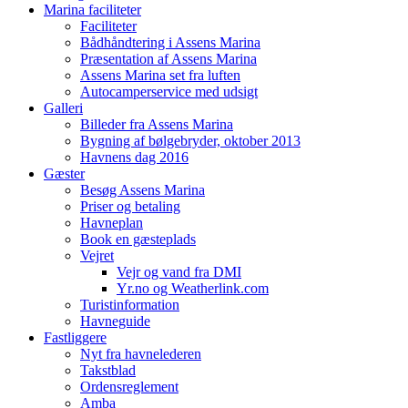
Marina faciliteter
Faciliteter
Bådhåndtering i Assens Marina
Præsentation af Assens Marina
Assens Marina set fra luften
Autocamperservice med udsigt
Galleri
Billeder fra Assens Marina
Bygning af bølgebryder, oktober 2013
Havnens dag 2016
Gæster
Besøg Assens Marina
Priser og betaling
Havneplan
Book en gæsteplads
Vejret
Vejr og vand fra DMI
Yr.no og Weatherlink.com
Turistinformation
Havneguide
Fastliggere
Nyt fra havnelederen
Takstblad
Ordensreglement
Amba