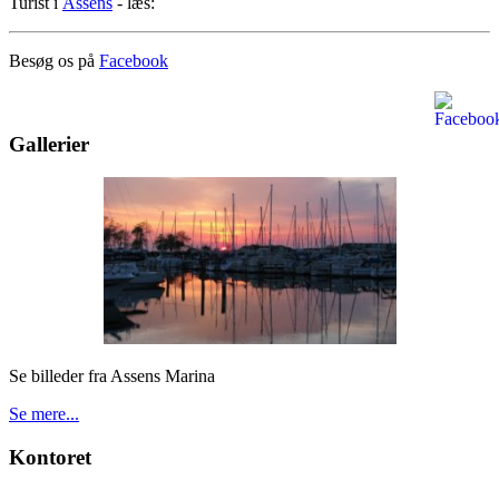
Turist i
Assens
- læs:
Besøg os på
Facebook
Gallerier
Se billeder fra Assens Marina
Se mere...
Kontoret