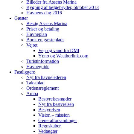
Billeder fra Assens Marina
Bygning af bølgebryder, oktober 2013
Havnens dag 2016
Gæster
Besøg Assens Marina
Priser og betaling
Havneplan
Book en gæsteplads
Vejret
Vejr og vand fra DMI
Yr.no og Weatherlink.com
Turistinformation
Havneguide
Fastliggere
Nyt fra havnelederen
Takstblad
Ordensreglement
Amba
Bestyrelsesmøder
Nyt fra bestyrelsen
Bestyrelsen
Vision – mission
Generalforsamlinger
Regnskaber
Vedtægter