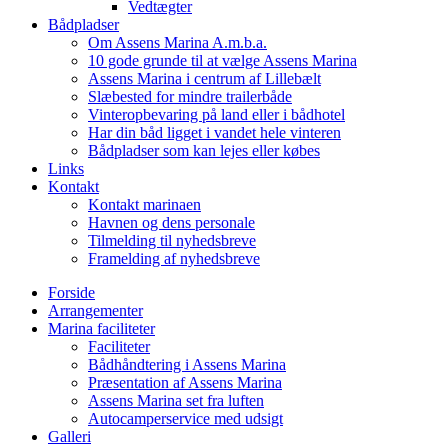
Vedtægter
Bådpladser
Om Assens Marina A.m.b.a.
10 gode grunde til at vælge Assens Marina
Assens Marina i centrum af Lillebælt
Slæbested for mindre trailerbåde
Vinteropbevaring på land eller i bådhotel
Har din båd ligget i vandet hele vinteren
Bådpladser som kan lejes eller købes
Links
Kontakt
Kontakt marinaen
Havnen og dens personale
Tilmelding til nyhedsbreve
Framelding af nyhedsbreve
Forside
Arrangementer
Marina faciliteter
Faciliteter
Bådhåndtering i Assens Marina
Præsentation af Assens Marina
Assens Marina set fra luften
Autocamperservice med udsigt
Galleri