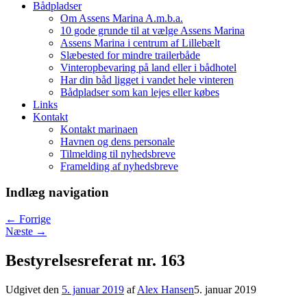
Bådpladser
Om Assens Marina A.m.b.a.
10 gode grunde til at vælge Assens Marina
Assens Marina i centrum af Lillebælt
Slæbested for mindre trailerbåde
Vinteropbevaring på land eller i bådhotel
Har din båd ligget i vandet hele vinteren
Bådpladser som kan lejes eller købes
Links
Kontakt
Kontakt marinaen
Havnen og dens personale
Tilmelding til nyhedsbreve
Framelding af nyhedsbreve
Indlæg navigation
←
Forrige
Næste
→
Bestyrelsesreferat nr. 163
Udgivet den
5. januar 2019
af
Alex Hansen
5. januar 2019