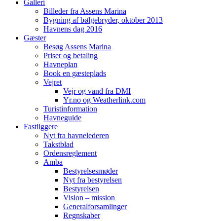
Galleri
Billeder fra Assens Marina
Bygning af bølgebryder, oktober 2013
Havnens dag 2016
Gæster
Besøg Assens Marina
Priser og betaling
Havneplan
Book en gæsteplads
Vejret
Vejr og vand fra DMI
Yr.no og Weatherlink.com
Turistinformation
Havneguide
Fastliggere
Nyt fra havnelederen
Takstblad
Ordensreglement
Amba
Bestyrelsesmøder
Nyt fra bestyrelsen
Bestyrelsen
Vision – mission
Generalforsamlinger
Regnskaber