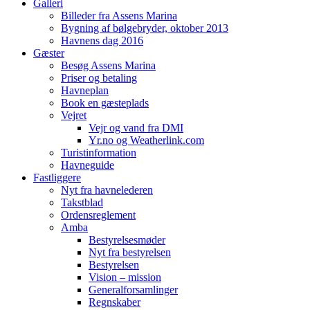
Galleri
Billeder fra Assens Marina
Bygning af bølgebryder, oktober 2013
Havnens dag 2016
Gæster
Besøg Assens Marina
Priser og betaling
Havneplan
Book en gæsteplads
Vejret
Vejr og vand fra DMI
Yr.no og Weatherlink.com
Turistinformation
Havneguide
Fastliggere
Nyt fra havnelederen
Takstblad
Ordensreglement
Amba
Bestyrelsesmøder
Nyt fra bestyrelsen
Bestyrelsen
Vision – mission
Generalforsamlinger
Regnskaber