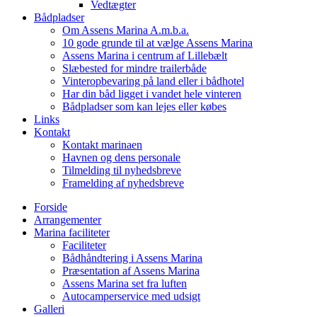
Vedtægter
Bådpladser
Om Assens Marina A.m.b.a.
10 gode grunde til at vælge Assens Marina
Assens Marina i centrum af Lillebælt
Slæbested for mindre trailerbåde
Vinteropbevaring på land eller i bådhotel
Har din båd ligget i vandet hele vinteren
Bådpladser som kan lejes eller købes
Links
Kontakt
Kontakt marinaen
Havnen og dens personale
Tilmelding til nyhedsbreve
Framelding af nyhedsbreve
Forside
Arrangementer
Marina faciliteter
Faciliteter
Bådhåndtering i Assens Marina
Præsentation af Assens Marina
Assens Marina set fra luften
Autocamperservice med udsigt
Galleri