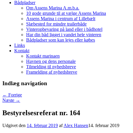
Bådpladser
Om Assens Marina A.m.b.a.
10 gode grunde til at vælge Assens Marina
Assens Marina i centrum af Lillebælt
Slæbested for mindre trailerbåde
Vinteropbevaring på land eller i bådhotel
Har din båd ligget i vandet hele vinteren
Bådpladser som kan lejes eller købes
Links
Kontakt
Kontakt marinaen
Havnen og dens personale
Tilmelding til nyhedsbreve
Framelding af nyhedsbreve
Indlæg navigation
←
Forrige
Næste
→
Bestyrelsesreferat nr. 164
Udgivet den
14. februar 2019
af
Alex Hansen
14. februar 2019