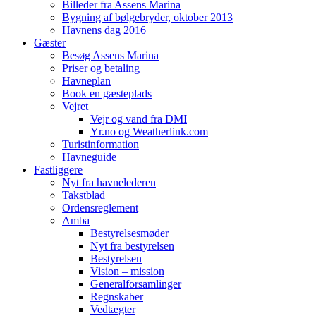
Billeder fra Assens Marina
Bygning af bølgebryder, oktober 2013
Havnens dag 2016
Gæster
Besøg Assens Marina
Priser og betaling
Havneplan
Book en gæsteplads
Vejret
Vejr og vand fra DMI
Yr.no og Weatherlink.com
Turistinformation
Havneguide
Fastliggere
Nyt fra havnelederen
Takstblad
Ordensreglement
Amba
Bestyrelsesmøder
Nyt fra bestyrelsen
Bestyrelsen
Vision – mission
Generalforsamlinger
Regnskaber
Vedtægter