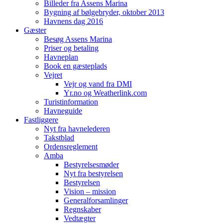
Billeder fra Assens Marina
Bygning af bølgebryder, oktober 2013
Havnens dag 2016
Gæster
Besøg Assens Marina
Priser og betaling
Havneplan
Book en gæsteplads
Vejret
Vejr og vand fra DMI
Yr.no og Weatherlink.com
Turistinformation
Havneguide
Fastliggere
Nyt fra havnelederen
Takstblad
Ordensreglement
Amba
Bestyrelsesmøder
Nyt fra bestyrelsen
Bestyrelsen
Vision – mission
Generalforsamlinger
Regnskaber
Vedtægter