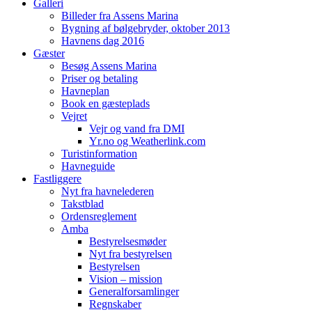
Galleri
Billeder fra Assens Marina
Bygning af bølgebryder, oktober 2013
Havnens dag 2016
Gæster
Besøg Assens Marina
Priser og betaling
Havneplan
Book en gæsteplads
Vejret
Vejr og vand fra DMI
Yr.no og Weatherlink.com
Turistinformation
Havneguide
Fastliggere
Nyt fra havnelederen
Takstblad
Ordensreglement
Amba
Bestyrelsesmøder
Nyt fra bestyrelsen
Bestyrelsen
Vision – mission
Generalforsamlinger
Regnskaber