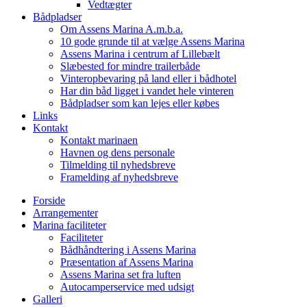
Vedtægter
Bådpladser
Om Assens Marina A.m.b.a.
10 gode grunde til at vælge Assens Marina
Assens Marina i centrum af Lillebælt
Slæbested for mindre trailerbåde
Vinteropbevaring på land eller i bådhotel
Har din båd ligget i vandet hele vinteren
Bådpladser som kan lejes eller købes
Links
Kontakt
Kontakt marinaen
Havnen og dens personale
Tilmelding til nyhedsbreve
Framelding af nyhedsbreve
Forside
Arrangementer
Marina faciliteter
Faciliteter
Bådhåndtering i Assens Marina
Præsentation af Assens Marina
Assens Marina set fra luften
Autocamperservice med udsigt
Galleri