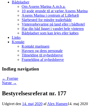
Bådpladser
Om Assens Marina A.m.b.a.
10 gode grunde til at vælge Assens Marina
Assens Marina i centrum af Lillebælt
Slæbested for mindre trailerbåde
Vinteropbevaring på land eller i bådhotel
Har din båd ligget i vandet hele vinteren
Bådpladser som kan lejes eller købes
Links
Kontakt
Kontakt marinaen
Havnen og dens personale
Tilmelding til nyhedsbreve
Framelding af nyhedsbreve
Indlæg navigation
←
Forrige
Næste
→
Bestyrelsesreferat nr. 177
Udgivet den
14. maj 2020
af
Alex Hansen
14. maj 2020