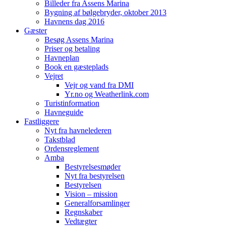
Billeder fra Assens Marina
Bygning af bølgebryder, oktober 2013
Havnens dag 2016
Gæster
Besøg Assens Marina
Priser og betaling
Havneplan
Book en gæsteplads
Vejret
Vejr og vand fra DMI
Yr.no og Weatherlink.com
Turistinformation
Havneguide
Fastliggere
Nyt fra havnelederen
Takstblad
Ordensreglement
Amba
Bestyrelsesmøder
Nyt fra bestyrelsen
Bestyrelsen
Vision – mission
Generalforsamlinger
Regnskaber
Vedtægter