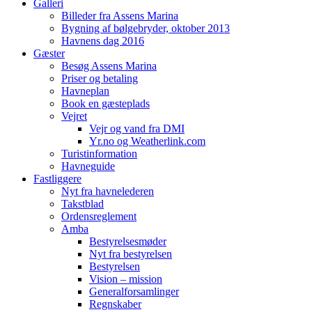
Galleri
Billeder fra Assens Marina
Bygning af bølgebryder, oktober 2013
Havnens dag 2016
Gæster
Besøg Assens Marina
Priser og betaling
Havneplan
Book en gæsteplads
Vejret
Vejr og vand fra DMI
Yr.no og Weatherlink.com
Turistinformation
Havneguide
Fastliggere
Nyt fra havnelederen
Takstblad
Ordensreglement
Amba
Bestyrelsesmøder
Nyt fra bestyrelsen
Bestyrelsen
Vision – mission
Generalforsamlinger
Regnskaber