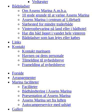
Vedtægter
Bådpladser
Om Assens Marina A.m.b.a.
10 gode grunde til at vælge Assens Marina
Assens Marina i centrum af Lillebælt
Slæbested for mindre trailerbåde
Vinteropbevaring på land eller i bådhotel
Har din båd ligget i vandet hele vinteren
Bådpladser som kan lejes eller købes
Links
Kontakt
Kontakt marinaen
Havnen og dens personale
Tilmelding til nyhedsbreve
Framelding af nyhedsbreve
Forside
Arrangementer
Marina faciliteter
Faciliteter
Bådhåndtering i Assens Marina
Præsentation af Assens Marina
Assens Marina set fra luften
Autocamperservice med udsigt
Galleri