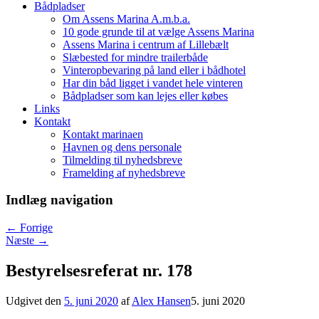
Bådpladser
Om Assens Marina A.m.b.a.
10 gode grunde til at vælge Assens Marina
Assens Marina i centrum af Lillebælt
Slæbested for mindre trailerbåde
Vinteropbevaring på land eller i bådhotel
Har din båd ligget i vandet hele vinteren
Bådpladser som kan lejes eller købes
Links
Kontakt
Kontakt marinaen
Havnen og dens personale
Tilmelding til nyhedsbreve
Framelding af nyhedsbreve
Indlæg navigation
←
Forrige
Næste
→
Bestyrelsesreferat nr. 178
Udgivet den
5. juni 2020
af
Alex Hansen
5. juni 2020