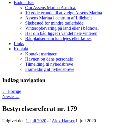
Bådpladser
Om Assens Marina A.m.b.a.
10 gode grunde til at vælge Assens Marina
Assens Marina i centrum af Lillebælt
Slæbested for mindre trailerbåde
Vinteropbevaring på land eller i bådhotel
Har din båd ligget i vandet hele vinteren
Bådpladser som kan lejes eller købes
Links
Kontakt
Kontakt marinaen
Havnen og dens personale
Tilmelding til nyhedsbreve
Framelding af nyhedsbreve
Indlæg navigation
←
Forrige
Næste
→
Bestyrelsesreferat nr. 179
Udgivet den
1. juli 2020
af
Alex Hansen
1. juli 2020