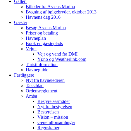
Galleri
Billeder fra Assens Marina
Bygning af bølgebryder, oktober 2013
Havnens dag 2016
Gæster
Besøg Assens Marina
Priser og betaling
Havneplan
Book en gæsteplads
Vejret
Vejr og vand fra DMI
Yr.no og Weatherlink.com
Turistinformation
Havneguide
Fastliggere
Nyt fra havnelederen
Takstblad
Ordensreglement
Amba
Bestyrelsesmøder
Nyt fra bestyrelsen
Bestyrelsen
Vision – mission
Generalforsamlinger
Regnskaber