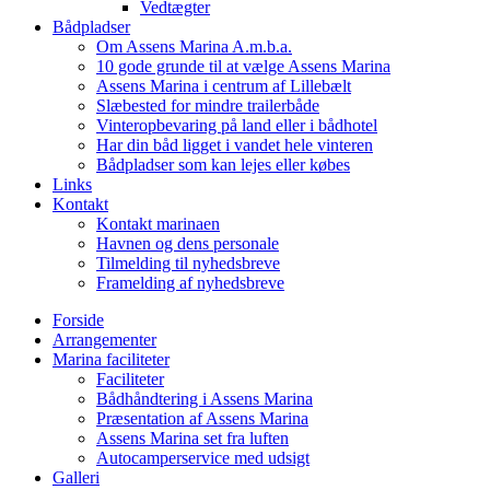
Vedtægter
Bådpladser
Om Assens Marina A.m.b.a.
10 gode grunde til at vælge Assens Marina
Assens Marina i centrum af Lillebælt
Slæbested for mindre trailerbåde
Vinteropbevaring på land eller i bådhotel
Har din båd ligget i vandet hele vinteren
Bådpladser som kan lejes eller købes
Links
Kontakt
Kontakt marinaen
Havnen og dens personale
Tilmelding til nyhedsbreve
Framelding af nyhedsbreve
Forside
Arrangementer
Marina faciliteter
Faciliteter
Bådhåndtering i Assens Marina
Præsentation af Assens Marina
Assens Marina set fra luften
Autocamperservice med udsigt
Galleri