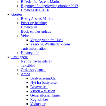
Billeder fra Assens Marina
Bygning af bølgebryder, oktober 2013
Havnens dag 2016
Gæster
Besøg Assens Marina
Priser og betaling
Havneplan
Book en gæsteplads
Vejret
Vejr og vand fra DMI
Yr.no og Weatherlink.com
Turistinformation
Havneguide
Fastliggere
Nyt fra havnelederen
Takstblad
Ordensreglement
Amba
Bestyrelsesmøder
Nyt fra bestyrelsen
Bestyrelsen
Vision – mission
Generalforsamlinger
Regnskaber
Vedtægter