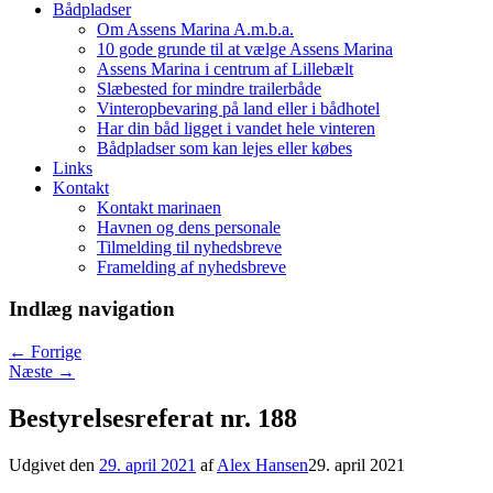
Bådpladser
Om Assens Marina A.m.b.a.
10 gode grunde til at vælge Assens Marina
Assens Marina i centrum af Lillebælt
Slæbested for mindre trailerbåde
Vinteropbevaring på land eller i bådhotel
Har din båd ligget i vandet hele vinteren
Bådpladser som kan lejes eller købes
Links
Kontakt
Kontakt marinaen
Havnen og dens personale
Tilmelding til nyhedsbreve
Framelding af nyhedsbreve
Indlæg navigation
←
Forrige
Næste
→
Bestyrelsesreferat nr. 188
Udgivet den
29. april 2021
af
Alex Hansen
29. april 2021