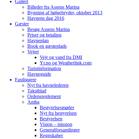
Galleri
Billeder fra Assens Marina
Bygning af bølgebryder, oktober 2013
Havnens dag 2016
Gæster
Besøg Assens Marina
Priser og betaling
Havneplan
Book en gæsteplads
Vejret
Vejr og vand fra DMI
Yr.no og Weatherlink.com
Turistinformation
Havneguide
Fastliggere
Nyt fra havnelederen
Takstblad
Ordensreglement
Amba
Bestyrelsesmøder
Nyt fra bestyrelsen
Bestyrelsen
Vision – mission
Generalforsamlinger
Regnskaber