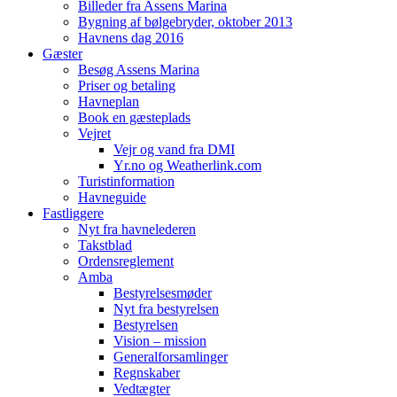
Billeder fra Assens Marina
Bygning af bølgebryder, oktober 2013
Havnens dag 2016
Gæster
Besøg Assens Marina
Priser og betaling
Havneplan
Book en gæsteplads
Vejret
Vejr og vand fra DMI
Yr.no og Weatherlink.com
Turistinformation
Havneguide
Fastliggere
Nyt fra havnelederen
Takstblad
Ordensreglement
Amba
Bestyrelsesmøder
Nyt fra bestyrelsen
Bestyrelsen
Vision – mission
Generalforsamlinger
Regnskaber
Vedtægter