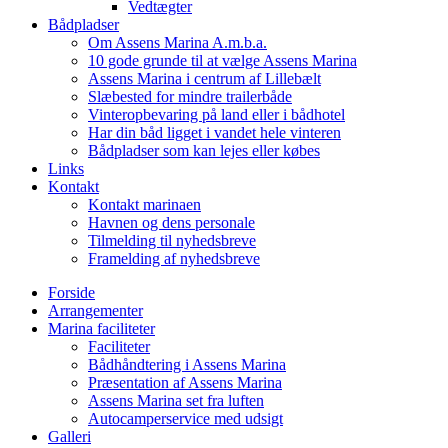
Vedtægter
Bådpladser
Om Assens Marina A.m.b.a.
10 gode grunde til at vælge Assens Marina
Assens Marina i centrum af Lillebælt
Slæbested for mindre trailerbåde
Vinteropbevaring på land eller i bådhotel
Har din båd ligget i vandet hele vinteren
Bådpladser som kan lejes eller købes
Links
Kontakt
Kontakt marinaen
Havnen og dens personale
Tilmelding til nyhedsbreve
Framelding af nyhedsbreve
Forside
Arrangementer
Marina faciliteter
Faciliteter
Bådhåndtering i Assens Marina
Præsentation af Assens Marina
Assens Marina set fra luften
Autocamperservice med udsigt
Galleri