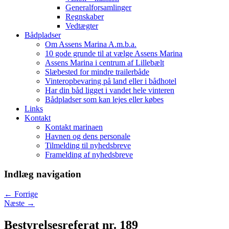
Generalforsamlinger
Regnskaber
Vedtægter
Bådpladser
Om Assens Marina A.m.b.a.
10 gode grunde til at vælge Assens Marina
Assens Marina i centrum af Lillebælt
Slæbested for mindre trailerbåde
Vinteropbevaring på land eller i bådhotel
Har din båd ligget i vandet hele vinteren
Bådpladser som kan lejes eller købes
Links
Kontakt
Kontakt marinaen
Havnen og dens personale
Tilmelding til nyhedsbreve
Framelding af nyhedsbreve
Indlæg navigation
←
Forrige
Næste
→
Bestyrelsesreferat nr. 189