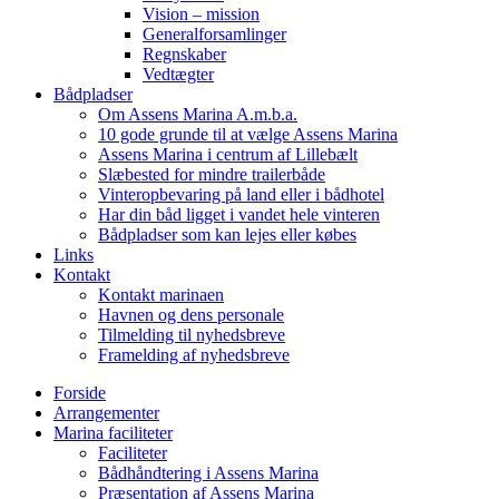
Vision – mission
Generalforsamlinger
Regnskaber
Vedtægter
Bådpladser
Om Assens Marina A.m.b.a.
10 gode grunde til at vælge Assens Marina
Assens Marina i centrum af Lillebælt
Slæbested for mindre trailerbåde
Vinteropbevaring på land eller i bådhotel
Har din båd ligget i vandet hele vinteren
Bådpladser som kan lejes eller købes
Links
Kontakt
Kontakt marinaen
Havnen og dens personale
Tilmelding til nyhedsbreve
Framelding af nyhedsbreve
Forside
Arrangementer
Marina faciliteter
Faciliteter
Bådhåndtering i Assens Marina
Præsentation af Assens Marina