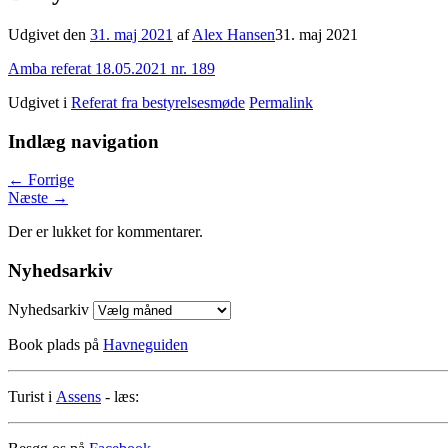
Udgivet den
31. maj 2021
af
Alex Hansen
31. maj 2021
Amba referat 18.05.2021 nr. 189
Udgivet i
Referat fra bestyrelsesmøde
Permalink
Indlæg navigation
←
Forrige
Næste
→
Der er lukket for kommentarer.
Nyhedsarkiv
Nyhedsarkiv
Book plads på
Havneguiden
Turist i
Assens
- læs: