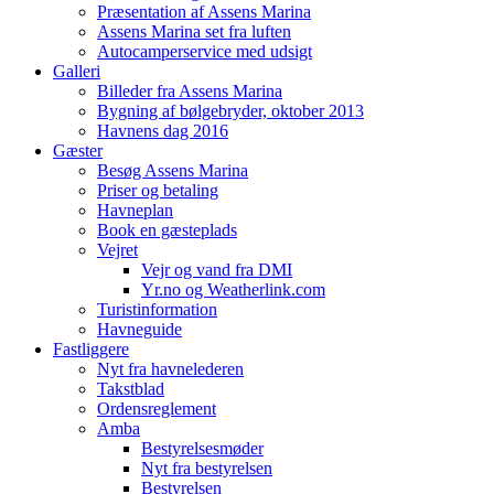
Præsentation af Assens Marina
Assens Marina set fra luften
Autocamperservice med udsigt
Galleri
Billeder fra Assens Marina
Bygning af bølgebryder, oktober 2013
Havnens dag 2016
Gæster
Besøg Assens Marina
Priser og betaling
Havneplan
Book en gæsteplads
Vejret
Vejr og vand fra DMI
Yr.no og Weatherlink.com
Turistinformation
Havneguide
Fastliggere
Nyt fra havnelederen
Takstblad
Ordensreglement
Amba
Bestyrelsesmøder
Nyt fra bestyrelsen
Bestyrelsen