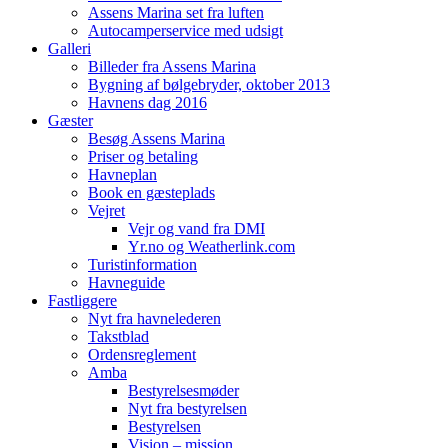
Assens Marina set fra luften
Autocamperservice med udsigt
Galleri
Billeder fra Assens Marina
Bygning af bølgebryder, oktober 2013
Havnens dag 2016
Gæster
Besøg Assens Marina
Priser og betaling
Havneplan
Book en gæsteplads
Vejret
Vejr og vand fra DMI
Yr.no og Weatherlink.com
Turistinformation
Havneguide
Fastliggere
Nyt fra havnelederen
Takstblad
Ordensreglement
Amba
Bestyrelsesmøder
Nyt fra bestyrelsen
Bestyrelsen
Vision – mission