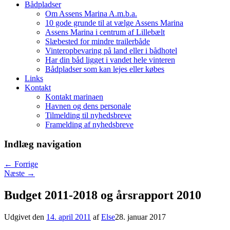
Bådpladser
Om Assens Marina A.m.b.a.
10 gode grunde til at vælge Assens Marina
Assens Marina i centrum af Lillebælt
Slæbested for mindre trailerbåde
Vinteropbevaring på land eller i bådhotel
Har din båd ligget i vandet hele vinteren
Bådpladser som kan lejes eller købes
Links
Kontakt
Kontakt marinaen
Havnen og dens personale
Tilmelding til nyhedsbreve
Framelding af nyhedsbreve
Indlæg navigation
←
Forrige
Næste
→
Budget 2011-2018 og årsrapport 2010
Udgivet den
14. april 2011
af
Else
28. januar 2017