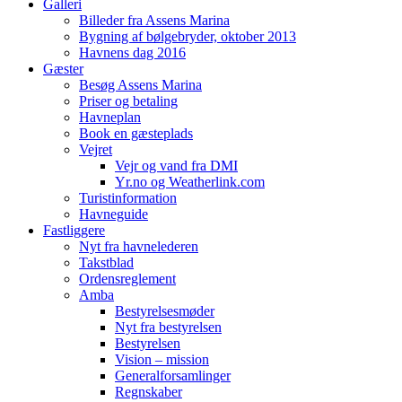
Galleri
Billeder fra Assens Marina
Bygning af bølgebryder, oktober 2013
Havnens dag 2016
Gæster
Besøg Assens Marina
Priser og betaling
Havneplan
Book en gæsteplads
Vejret
Vejr og vand fra DMI
Yr.no og Weatherlink.com
Turistinformation
Havneguide
Fastliggere
Nyt fra havnelederen
Takstblad
Ordensreglement
Amba
Bestyrelsesmøder
Nyt fra bestyrelsen
Bestyrelsen
Vision – mission
Generalforsamlinger
Regnskaber