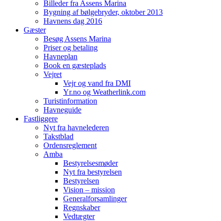
Billeder fra Assens Marina
Bygning af bølgebryder, oktober 2013
Havnens dag 2016
Gæster
Besøg Assens Marina
Priser og betaling
Havneplan
Book en gæsteplads
Vejret
Vejr og vand fra DMI
Yr.no og Weatherlink.com
Turistinformation
Havneguide
Fastliggere
Nyt fra havnelederen
Takstblad
Ordensreglement
Amba
Bestyrelsesmøder
Nyt fra bestyrelsen
Bestyrelsen
Vision – mission
Generalforsamlinger
Regnskaber
Vedtægter