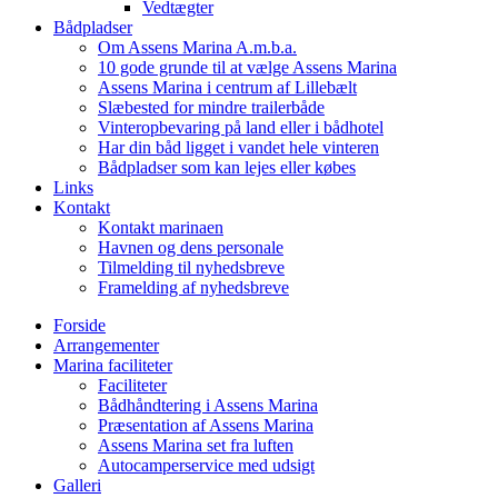
Vedtægter
Bådpladser
Om Assens Marina A.m.b.a.
10 gode grunde til at vælge Assens Marina
Assens Marina i centrum af Lillebælt
Slæbested for mindre trailerbåde
Vinteropbevaring på land eller i bådhotel
Har din båd ligget i vandet hele vinteren
Bådpladser som kan lejes eller købes
Links
Kontakt
Kontakt marinaen
Havnen og dens personale
Tilmelding til nyhedsbreve
Framelding af nyhedsbreve
Forside
Arrangementer
Marina faciliteter
Faciliteter
Bådhåndtering i Assens Marina
Præsentation af Assens Marina
Assens Marina set fra luften
Autocamperservice med udsigt
Galleri