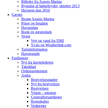
Billeder fra Assens Marina
Bygning af bølgebryder, oktober 2013
Havnens dag 2016
Gæster
Besøg Assens Marina
Priser og betaling
Havneplan
Book en gæsteplads
Vejret
Vejr og vand fra DMI
Yr.no og Weatherlink.com
Turistinformation
Havneguide
Fastliggere
Nyt fra havnelederen
Takstblad
Ordensreglement
Amba
Bestyrelsesmøder
Nyt fra bestyrelsen
Bestyrelsen
Vision – mission
Generalforsamlinger
Regnskaber
Vedtægter