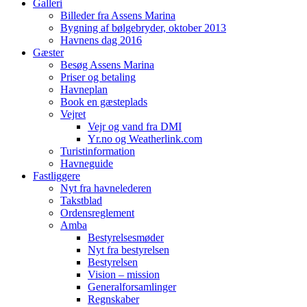
Galleri
Billeder fra Assens Marina
Bygning af bølgebryder, oktober 2013
Havnens dag 2016
Gæster
Besøg Assens Marina
Priser og betaling
Havneplan
Book en gæsteplads
Vejret
Vejr og vand fra DMI
Yr.no og Weatherlink.com
Turistinformation
Havneguide
Fastliggere
Nyt fra havnelederen
Takstblad
Ordensreglement
Amba
Bestyrelsesmøder
Nyt fra bestyrelsen
Bestyrelsen
Vision – mission
Generalforsamlinger
Regnskaber