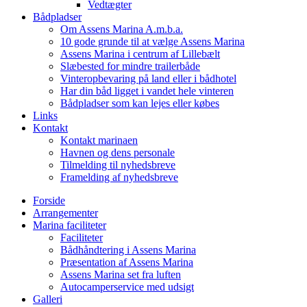
Vedtægter
Bådpladser
Om Assens Marina A.m.b.a.
10 gode grunde til at vælge Assens Marina
Assens Marina i centrum af Lillebælt
Slæbested for mindre trailerbåde
Vinteropbevaring på land eller i bådhotel
Har din båd ligget i vandet hele vinteren
Bådpladser som kan lejes eller købes
Links
Kontakt
Kontakt marinaen
Havnen og dens personale
Tilmelding til nyhedsbreve
Framelding af nyhedsbreve
Forside
Arrangementer
Marina faciliteter
Faciliteter
Bådhåndtering i Assens Marina
Præsentation af Assens Marina
Assens Marina set fra luften
Autocamperservice med udsigt
Galleri