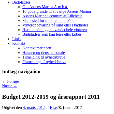
Bådpladser
Om Assens Marina A.m.b.a.
10 gode grunde til at vælge Assens Marina
Assens Marina i centrum af Lillebælt
Slæbested for mindre trailerbåde
Vinteropbevaring på land eller i bådhotel
Har din båd ligget i vandet hele vinteren
Bådpladser som kan lejes eller købes
Links
Kontakt
Kontakt marinaen
Havnen og dens personale
Tilmelding til nyhedsbreve
Framelding af nyhedsbreve
Indlæg navigation
←
Forrige
Næste
→
Budget 2012-2019 og årsrapport 2011
Udgivet den
4. marts 2012
af
Else
28. januar 2017