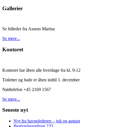
Gallerier
Se billeder fra Assens Marina
Se mere...
Kontoret
Kontoret har åben alle hverdage fra kl. 9-12
Toiletter og bade er åben indtil 1. december
Nødtelefon +45 2169 1567
Se mere...
Seneste nyt
Nyt fra havnelederen – juli og august
Bestyrelsesreferat 233