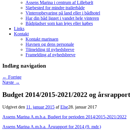
Assens Marina i centrum af Lillebælt
Slæbested for mindre trailerbåde
Vinteropbevaring på land eller i bådhotel
Har din båd ligget i vandet hele vinteren
Bådpladser som kan lejes eller købes
Links
Kontakt
Kontakt marinaen
Havnen og dens personale
Tilmelding til nyhedsbreve
Framelding af nyhedsbreve
Indlæg navigation
←
Forrige
Næste
→
Budget 2014/2015-2021/2022 og årsrapport
Udgivet den
11. januar 2015
af
Else
28. januar 2017
Assens Marina A.m.b.a. Budget for perioden 2014/2015-2021/2022
Assens Marina A.m.b.a. Årsrapport for 2014 (9. mdr.)