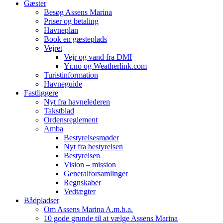
Gæster
Besøg Assens Marina
Priser og betaling
Havneplan
Book en gæsteplads
Vejret
Vejr og vand fra DMI
Yr.no og Weatherlink.com
Turistinformation
Havneguide
Fastliggere
Nyt fra havnelederen
Takstblad
Ordensreglement
Amba
Bestyrelsesmøder
Nyt fra bestyrelsen
Bestyrelsen
Vision – mission
Generalforsamlinger
Regnskaber
Vedtægter
Bådpladser
Om Assens Marina A.m.b.a.
10 gode grunde til at vælge Assens Marina