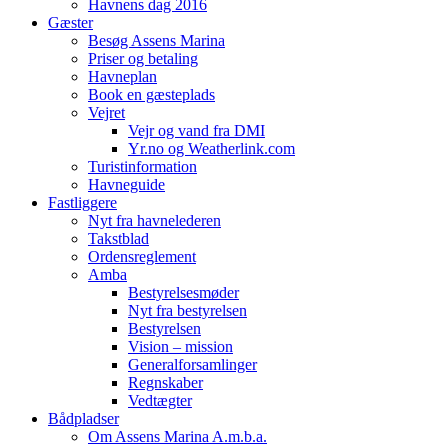
Havnens dag 2016
Gæster
Besøg Assens Marina
Priser og betaling
Havneplan
Book en gæsteplads
Vejret
Vejr og vand fra DMI
Yr.no og Weatherlink.com
Turistinformation
Havneguide
Fastliggere
Nyt fra havnelederen
Takstblad
Ordensreglement
Amba
Bestyrelsesmøder
Nyt fra bestyrelsen
Bestyrelsen
Vision – mission
Generalforsamlinger
Regnskaber
Vedtægter
Bådpladser
Om Assens Marina A.m.b.a.