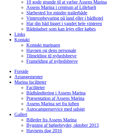
10 gode grunde til at vælge Assens Marina
Assens Marina i centrum af Lillebælt
Slæbested for mindre trailerbåde
Vinteropbevaring på land eller i bådhotel
Har din båd ligget i vandet hele vinteren
Bådpladser som kan lejes eller købes
Links
Kontakt
Kontakt marinaen
Havnen og dens personale
Tilmelding til nyhedsbreve
Framelding af nyhedsbreve
Forside
Arrangementer
Marina faciliteter
Faciliteter
Bådhåndtering i Assens Marina
Præsentation af Assens Marina
Assens Marina set fra luften
Autocamperservice med udsigt
Galleri
Billeder fra Assens Marina
Bygning af bølgebryder, oktober 2013
Havnens dag 2016