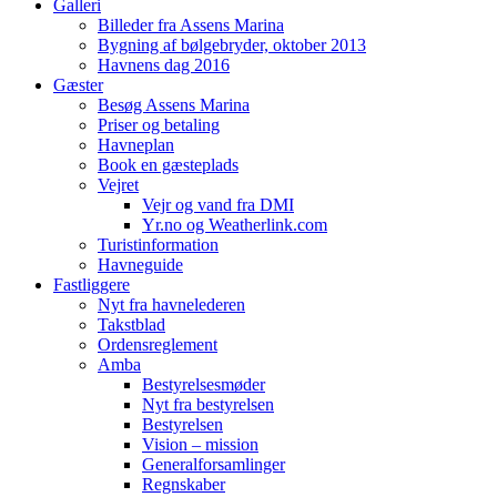
Galleri
Billeder fra Assens Marina
Bygning af bølgebryder, oktober 2013
Havnens dag 2016
Gæster
Besøg Assens Marina
Priser og betaling
Havneplan
Book en gæsteplads
Vejret
Vejr og vand fra DMI
Yr.no og Weatherlink.com
Turistinformation
Havneguide
Fastliggere
Nyt fra havnelederen
Takstblad
Ordensreglement
Amba
Bestyrelsesmøder
Nyt fra bestyrelsen
Bestyrelsen
Vision – mission
Generalforsamlinger
Regnskaber