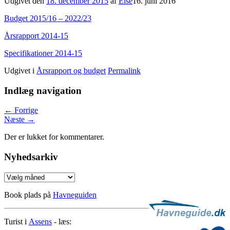
Udgivet den
18. december 2015
af
Else
16. juni 2016
Budget 2015/16 – 2022/23
Årsrapport 2014-15
Specifikationer 2014-15
Udgivet i
Årsrapport og budget
Permalink
Indlæg navigation
←
Forrige
Næste
→
Der er lukket for kommentarer.
Nyhedsarkiv
Nyhedsarkiv
Book plads på
Havneguiden
Turist i
Assens
- læs: