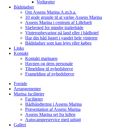
Vedtægter
Bådpladser
Om Assens Marina A.m.b.a.
10 gode grunde til at vælge Assens Marina
Assens Marina i centrum af Lillebælt
Slæbested for mindre trailerbåde
Vinteropbevaring på land eller i bådhotel
Har din båd ligget i vandet hele vinteren
Bådpladser som kan lejes eller købes
Links
Kontakt
Kontakt marinaen
Havnen og dens personale
Tilmelding til nyhedsbreve
Framelding af nyhedsbreve
Forside
Arrangementer
Marina faciliteter
Faciliteter
Bådhåndtering i Assens Marina
Præsentation af Assens Marina
Assens Marina set fra luften
Autocamperservice med udsigt
Galleri