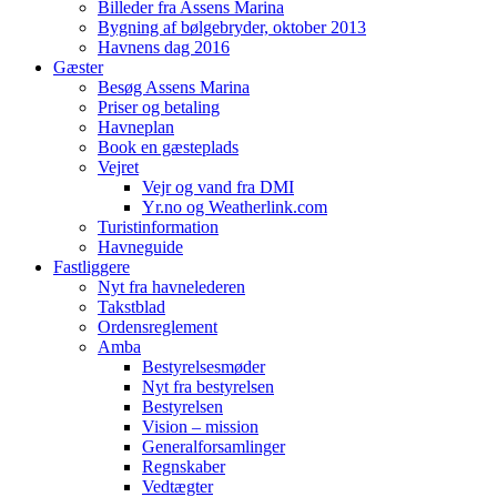
Billeder fra Assens Marina
Bygning af bølgebryder, oktober 2013
Havnens dag 2016
Gæster
Besøg Assens Marina
Priser og betaling
Havneplan
Book en gæsteplads
Vejret
Vejr og vand fra DMI
Yr.no og Weatherlink.com
Turistinformation
Havneguide
Fastliggere
Nyt fra havnelederen
Takstblad
Ordensreglement
Amba
Bestyrelsesmøder
Nyt fra bestyrelsen
Bestyrelsen
Vision – mission
Generalforsamlinger
Regnskaber
Vedtægter