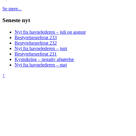
Se mere...
Seneste nyt
Nyt fra havnelederen – juli og august
Bestyrelsesreferat 233
Bestyrelsesreferat 232
Nyt fra havnelederen – juni
Bestyrelsesreferat 231
Kystsikring – negativ afgørelse
Nyt fra havnelederen – maj
↑