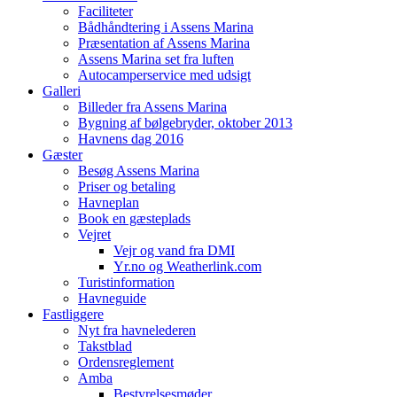
Faciliteter
Bådhåndtering i Assens Marina
Præsentation af Assens Marina
Assens Marina set fra luften
Autocamperservice med udsigt
Galleri
Billeder fra Assens Marina
Bygning af bølgebryder, oktober 2013
Havnens dag 2016
Gæster
Besøg Assens Marina
Priser og betaling
Havneplan
Book en gæsteplads
Vejret
Vejr og vand fra DMI
Yr.no og Weatherlink.com
Turistinformation
Havneguide
Fastliggere
Nyt fra havnelederen
Takstblad
Ordensreglement
Amba
Bestyrelsesmøder