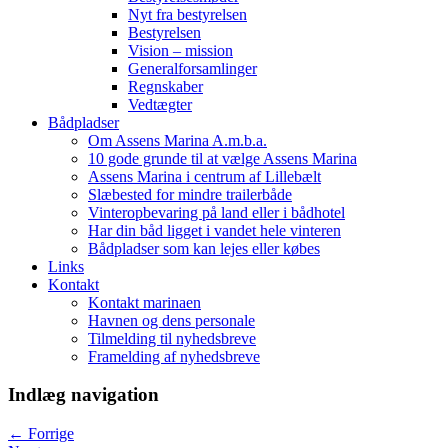
Nyt fra bestyrelsen
Bestyrelsen
Vision – mission
Generalforsamlinger
Regnskaber
Vedtægter
Bådpladser
Om Assens Marina A.m.b.a.
10 gode grunde til at vælge Assens Marina
Assens Marina i centrum af Lillebælt
Slæbested for mindre trailerbåde
Vinteropbevaring på land eller i bådhotel
Har din båd ligget i vandet hele vinteren
Bådpladser som kan lejes eller købes
Links
Kontakt
Kontakt marinaen
Havnen og dens personale
Tilmelding til nyhedsbreve
Framelding af nyhedsbreve
Indlæg navigation
←
Forrige