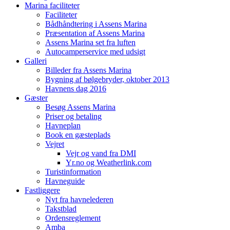
Marina faciliteter
Faciliteter
Bådhåndtering i Assens Marina
Præsentation af Assens Marina
Assens Marina set fra luften
Autocamperservice med udsigt
Galleri
Billeder fra Assens Marina
Bygning af bølgebryder, oktober 2013
Havnens dag 2016
Gæster
Besøg Assens Marina
Priser og betaling
Havneplan
Book en gæsteplads
Vejret
Vejr og vand fra DMI
Yr.no og Weatherlink.com
Turistinformation
Havneguide
Fastliggere
Nyt fra havnelederen
Takstblad
Ordensreglement
Amba