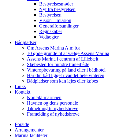
Bestyrelsesmøder
Nyt fra bestyrelsen
Bestyrelsen
Vision – mission
Generalforsamlinger
Regnskaber
Vedtægter
Bådpladser
Om Assens Marina A.m.b.a.
10 gode grunde til at vælge Assens Marina
Assens Marina i centrum af Lillebælt
Slæbested for mindre trailerbåde
Vinteropbevaring på land eller i bådhotel
Har din båd ligget i vandet hele vinteren
Bådpladser som kan lejes eller købes
Links
Kontakt
Kontakt marinaen
Havnen og dens personale
Tilmelding til nyhedsbreve
Framelding af nyhedsbreve
Forside
Arrangementer
Marina faciliteter