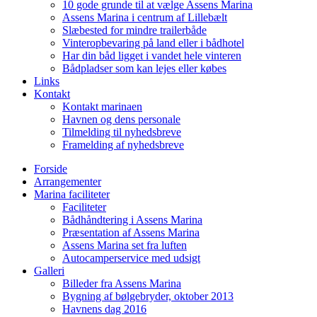
10 gode grunde til at vælge Assens Marina
Assens Marina i centrum af Lillebælt
Slæbested for mindre trailerbåde
Vinteropbevaring på land eller i bådhotel
Har din båd ligget i vandet hele vinteren
Bådpladser som kan lejes eller købes
Links
Kontakt
Kontakt marinaen
Havnen og dens personale
Tilmelding til nyhedsbreve
Framelding af nyhedsbreve
Forside
Arrangementer
Marina faciliteter
Faciliteter
Bådhåndtering i Assens Marina
Præsentation af Assens Marina
Assens Marina set fra luften
Autocamperservice med udsigt
Galleri
Billeder fra Assens Marina
Bygning af bølgebryder, oktober 2013
Havnens dag 2016