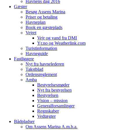
Havnens dag 2016
Gæster
Besøg Assens Marina
Priser og betaling
Havneplan
Book en gæsteplads
Vejret
Vejr og vand fra DMI
Yr.no og Weatherlink.com
Turistinformation
Havneguide
Fastliggere
Nyt fra havnelederen
Takstblad
Ordensreglement
Amba
Bestyrelsesmøder
Nyt fra bestyrelsen
Bestyrelsen
Vision – mission
Generalforsamlinger
Regnskaber
Vedtægter
Bådpladser
Om Assens Marina A.m.b.a.