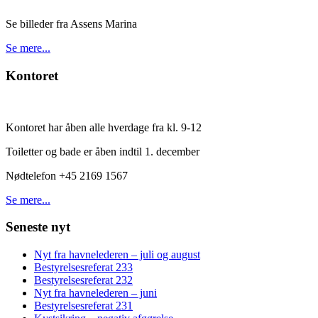
Se billeder fra Assens Marina
Se mere...
Kontoret
Kontoret har åben alle hverdage fra kl. 9-12
Toiletter og bade er åben indtil 1. december
Nødtelefon +45 2169 1567
Se mere...
Seneste nyt
Nyt fra havnelederen – juli og august
Bestyrelsesreferat 233
Bestyrelsesreferat 232
Nyt fra havnelederen – juni
Bestyrelsesreferat 231