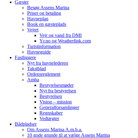
Gæster
Besøg Assens Marina
Priser og betaling
Havneplan
Book en gæsteplads
Vejret
Vejr og vand fra DMI
Yr.no og Weatherlink.com
Turistinformation
Havneguide
Fastliggere
Nyt fra havnelederen
Takstblad
Ordensreglement
Amba
Bestyrelsesmøder
Nyt fra bestyrelsen
Bestyrelsen
Vision – mission
Generalforsamlinger
Regnskaber
Vedtægter
Bådpladser
Om Assens Marina A.m.b.a.
10 gode grunde til at vælge Assens Marina