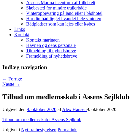
Assens Marina i centrum af Lillebælt
Slæbested for mindre trailerbåde
Vinteropbevaring på land eller i bådhotel
Har din båd ligget i vandet hele vinteren
Bådpladser som kan lejes eller købes
Links
Kontakt
Kontakt marinaen
Havnen og dens personale
Tilmelding til nyhedsbreve
Framelding af nyhedsbreve
Indlæg navigation
←
Forrige
Næste
→
Tilbud om medlemsskab i Assens Sejlklub
Udgivet den
9. oktober 2020
af
Alex Hansen
9. oktober 2020
Tilbud om medlemsskab i Assens Sejlklub
Udgivet i
Nyt fra bestyrelsen
Permalink