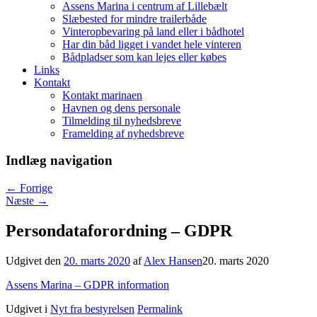
Assens Marina i centrum af Lillebælt
Slæbested for mindre trailerbåde
Vinteropbevaring på land eller i bådhotel
Har din båd ligget i vandet hele vinteren
Bådpladser som kan lejes eller købes
Links
Kontakt
Kontakt marinaen
Havnen og dens personale
Tilmelding til nyhedsbreve
Framelding af nyhedsbreve
Indlæg navigation
←
Forrige
Næste
→
Persondataforordning – GDPR
Udgivet den
20. marts 2020
af
Alex Hansen
20. marts 2020
Assens Marina – GDPR information
Udgivet i
Nyt fra bestyrelsen
Permalink