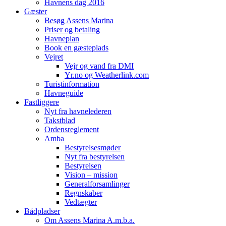
Havnens dag 2016
Gæster
Besøg Assens Marina
Priser og betaling
Havneplan
Book en gæsteplads
Vejret
Vejr og vand fra DMI
Yr.no og Weatherlink.com
Turistinformation
Havneguide
Fastliggere
Nyt fra havnelederen
Takstblad
Ordensreglement
Amba
Bestyrelsesmøder
Nyt fra bestyrelsen
Bestyrelsen
Vision – mission
Generalforsamlinger
Regnskaber
Vedtægter
Bådpladser
Om Assens Marina A.m.b.a.