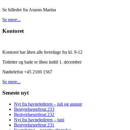
Se billeder fra Assens Marina
Se mere...
Kontoret
Kontoret har åben alle hverdage fra kl. 9-12
Toiletter og bade er åben indtil 1. december
Nødtelefon +45 2169 1567
Se mere...
Seneste nyt
Nyt fra havnelederen – juli og august
Bestyrelsesreferat 233
Bestyrelsesreferat 232
Nyt fra havnelederen – juni
Bestyrelsesreferat 231