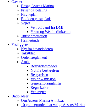
Gæster
Besøg Assens Marina
Priser og betaling
Havneplan
Book en gæsteplads
Vejret
Vejr og vand fra DMI
Yr.no og Weatherlink.com
Turistinformation
Havneguide
Fastliggere
Nyt fra havnelederen
Takstblad
Ordensreglement
Amba
Bestyrelsesmøder
Nyt fra bestyrelsen
Bestyrelsen
Vision – mission
Generalforsamlinger
Regnskaber
Vedtægter
Bådpladser
Om Assens Marina A.m.b.a.
10 gode grunde til at vælge Assens Marina