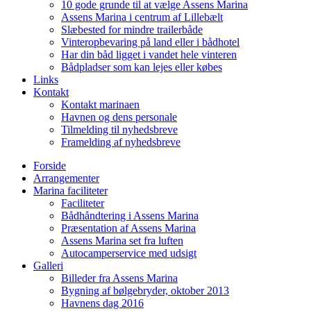
10 gode grunde til at vælge Assens Marina
Assens Marina i centrum af Lillebælt
Slæbested for mindre trailerbåde
Vinteropbevaring på land eller i bådhotel
Har din båd ligget i vandet hele vinteren
Bådpladser som kan lejes eller købes
Links
Kontakt
Kontakt marinaen
Havnen og dens personale
Tilmelding til nyhedsbreve
Framelding af nyhedsbreve
Forside
Arrangementer
Marina faciliteter
Faciliteter
Bådhåndtering i Assens Marina
Præsentation af Assens Marina
Assens Marina set fra luften
Autocamperservice med udsigt
Galleri
Billeder fra Assens Marina
Bygning af bølgebryder, oktober 2013
Havnens dag 2016