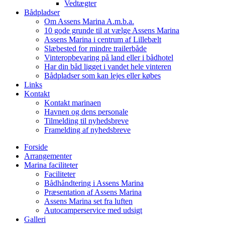
Vedtægter
Bådpladser
Om Assens Marina A.m.b.a.
10 gode grunde til at vælge Assens Marina
Assens Marina i centrum af Lillebælt
Slæbested for mindre trailerbåde
Vinteropbevaring på land eller i bådhotel
Har din båd ligget i vandet hele vinteren
Bådpladser som kan lejes eller købes
Links
Kontakt
Kontakt marinaen
Havnen og dens personale
Tilmelding til nyhedsbreve
Framelding af nyhedsbreve
Forside
Arrangementer
Marina faciliteter
Faciliteter
Bådhåndtering i Assens Marina
Præsentation af Assens Marina
Assens Marina set fra luften
Autocamperservice med udsigt
Galleri