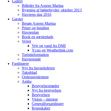
Galleri
Billeder fra Assens Marina
Bygning af bølgebryder, oktober 2013
Havnens dag 2016
Gæster
Besøg Assens Marina
Priser og betaling
Havneplan
Book en gæsteplads
Vejret
Vejr og vand fra DMI
Yr.no og Weatherlink.com
Turistinformation
Havneguide
Fastliggere
Nyt fra havnelederen
Takstblad
Ordensreglement
Amba
Bestyrelsesmøder
Nyt fra bestyrelsen
Bestyrelsen
Vision – mission
Generalforsamlinger
Regnskaber