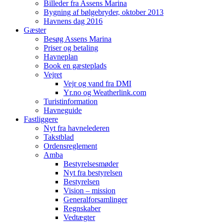
Billeder fra Assens Marina
Bygning af bølgebryder, oktober 2013
Havnens dag 2016
Gæster
Besøg Assens Marina
Priser og betaling
Havneplan
Book en gæsteplads
Vejret
Vejr og vand fra DMI
Yr.no og Weatherlink.com
Turistinformation
Havneguide
Fastliggere
Nyt fra havnelederen
Takstblad
Ordensreglement
Amba
Bestyrelsesmøder
Nyt fra bestyrelsen
Bestyrelsen
Vision – mission
Generalforsamlinger
Regnskaber
Vedtægter