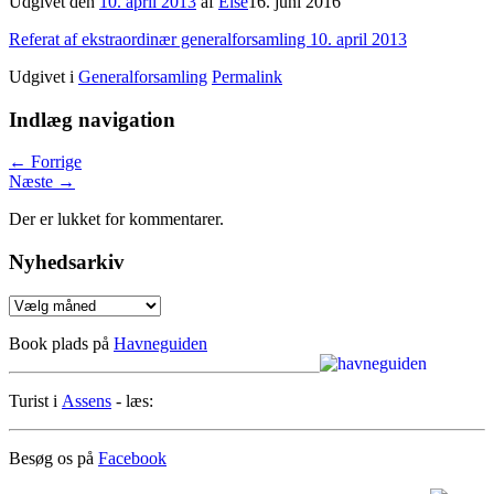
Udgivet den
10. april 2013
af
Else
16. juni 2016
Referat af ekstraordinær generalforsamling 10. april 2013
Udgivet i
Generalforsamling
Permalink
Indlæg navigation
←
Forrige
Næste
→
Der er lukket for kommentarer.
Nyhedsarkiv
Nyhedsarkiv
Book plads på
Havneguiden
Turist i
Assens
- læs:
Besøg os på
Facebook