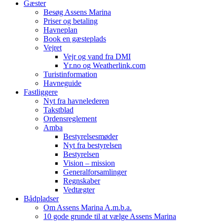
Gæster
Besøg Assens Marina
Priser og betaling
Havneplan
Book en gæsteplads
Vejret
Vejr og vand fra DMI
Yr.no og Weatherlink.com
Turistinformation
Havneguide
Fastliggere
Nyt fra havnelederen
Takstblad
Ordensreglement
Amba
Bestyrelsesmøder
Nyt fra bestyrelsen
Bestyrelsen
Vision – mission
Generalforsamlinger
Regnskaber
Vedtægter
Bådpladser
Om Assens Marina A.m.b.a.
10 gode grunde til at vælge Assens Marina