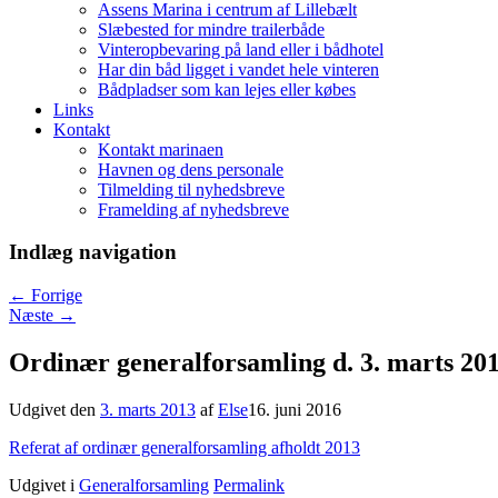
Assens Marina i centrum af Lillebælt
Slæbested for mindre trailerbåde
Vinteropbevaring på land eller i bådhotel
Har din båd ligget i vandet hele vinteren
Bådpladser som kan lejes eller købes
Links
Kontakt
Kontakt marinaen
Havnen og dens personale
Tilmelding til nyhedsbreve
Framelding af nyhedsbreve
Indlæg navigation
←
Forrige
Næste
→
Ordinær generalforsamling d. 3. marts 20
Udgivet den
3. marts 2013
af
Else
16. juni 2016
Referat af ordinær generalforsamling afholdt 2013
Udgivet i
Generalforsamling
Permalink