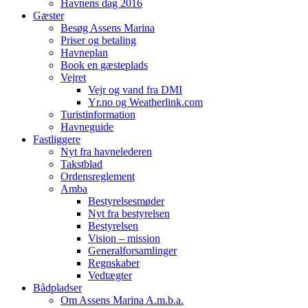
Havnens dag 2016
Gæster
Besøg Assens Marina
Priser og betaling
Havneplan
Book en gæsteplads
Vejret
Vejr og vand fra DMI
Yr.no og Weatherlink.com
Turistinformation
Havneguide
Fastliggere
Nyt fra havnelederen
Takstblad
Ordensreglement
Amba
Bestyrelsesmøder
Nyt fra bestyrelsen
Bestyrelsen
Vision – mission
Generalforsamlinger
Regnskaber
Vedtægter
Bådpladser
Om Assens Marina A.m.b.a.