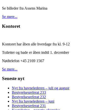
Se billeder fra Assens Marina
Se mere...
Kontoret
Kontoret har åben alle hverdage fra kl. 9-12
Toiletter og bade er åben indtil 1. december
Nødtelefon +45 2169 1567
Se mere...
Seneste nyt
Nyt fra havnelederen – juli og august
Bestyrelsesreferat 233
Bestyrelsesreferat 232
Nyt fra havnelederen – juni
Bestyrelsesreferat 231