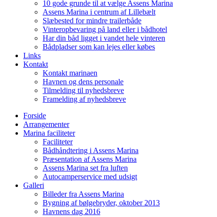
10 gode grunde til at vælge Assens Marina
Assens Marina i centrum af Lillebælt
Slæbested for mindre trailerbåde
Vinteropbevaring på land eller i bådhotel
Har din båd ligget i vandet hele vinteren
Bådpladser som kan lejes eller købes
Links
Kontakt
Kontakt marinaen
Havnen og dens personale
Tilmelding til nyhedsbreve
Framelding af nyhedsbreve
Forside
Arrangementer
Marina faciliteter
Faciliteter
Bådhåndtering i Assens Marina
Præsentation af Assens Marina
Assens Marina set fra luften
Autocamperservice med udsigt
Galleri
Billeder fra Assens Marina
Bygning af bølgebryder, oktober 2013
Havnens dag 2016