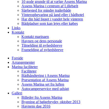
10 gode grunde til at vælge Assens Marina
Assens Marina i centrum af Lillebælt
Slæbested for mindre trailerbåde
Vinteropbevaring på land eller i bådhotel
Har din båd ligget i vandet hele vinteren
Bådpladser som kan lejes eller købes
Links
Kontakt
Kontakt marinaen
Havnen og dens personale
Tilmelding til nyhedsbreve
Framelding af nyhedsbreve
Forside
Arrangementer
Marina faciliteter
Faciliteter
Bådhåndtering i Assens Marina
Præsentation af Assens Marina
Assens Marina set fra luften
Autocamperservice med udsigt
Galleri
Billeder fra Assens Marina
Bygning af bølgebryder, oktober 2013
Havnens dag 2016