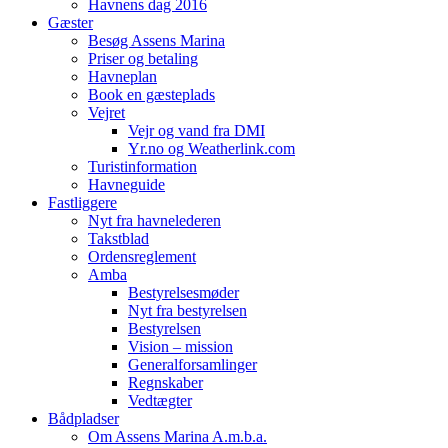
Havnens dag 2016
Gæster
Besøg Assens Marina
Priser og betaling
Havneplan
Book en gæsteplads
Vejret
Vejr og vand fra DMI
Yr.no og Weatherlink.com
Turistinformation
Havneguide
Fastliggere
Nyt fra havnelederen
Takstblad
Ordensreglement
Amba
Bestyrelsesmøder
Nyt fra bestyrelsen
Bestyrelsen
Vision – mission
Generalforsamlinger
Regnskaber
Vedtægter
Bådpladser
Om Assens Marina A.m.b.a.