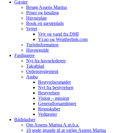
Gæster
Besøg Assens Marina
Priser og betaling
Havneplan
Book en gæsteplads
Vejret
Vejr og vand fra DMI
Yr.no og Weatherlink.com
Turistinformation
Havneguide
Fastliggere
Nyt fra havnelederen
Takstblad
Ordensreglement
Amba
Bestyrelsesmøder
Nyt fra bestyrelsen
Bestyrelsen
Vision – mission
Generalforsamlinger
Regnskaber
Vedtægter
Bådpladser
Om Assens Marina A.m.b.a.
10 gode grunde til at vælge Assens Marina