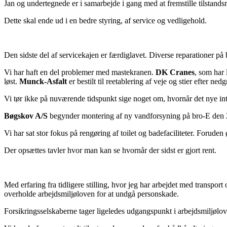
Jan og undertegnede er i samarbejde i gang med at fremstille tilstandsr
Dette skal ende ud i en bedre styring, af service og vedligehold.
Den sidste del af servicekajen er færdiglavet. Diverse reparationer på
Vi har haft en del problemer med mastekranen.
DK Cranes
, som har 
løst.
Munck-Asfalt
er bestilt til reetablering af veje og stier efter ned
Vi tør ikke på nuværende tidspunkt sige noget om, hvornår det nye inte
Bøgskov A/S
begynder montering af ny vandforsyning på bro-E den 
Vi har sat stor fokus på rengøring af toilet og badefaciliteter. Forude
Der opsættes tavler hvor man kan se hvornår der sidst er gjort rent.
Med erfaring fra tidligere stilling, hvor jeg har arbejdet med transport
overholde arbejdsmiljøloven for at undgå personskade.
Forsikringsselskaberne tager ligeledes udgangspunkt i arbejdsmiljøloven