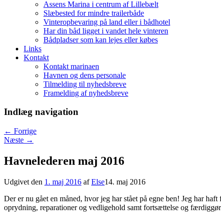
Assens Marina i centrum af Lillebælt
Slæbested for mindre trailerbåde
Vinteropbevaring på land eller i bådhotel
Har din båd ligget i vandet hele vinteren
Bådpladser som kan lejes eller købes
Links
Kontakt
Kontakt marinaen
Havnen og dens personale
Tilmelding til nyhedsbreve
Framelding af nyhedsbreve
Indlæg navigation
←
Forrige
Næste
→
Havnelederen maj 2016
Udgivet den
1. maj 2016
af
Else
14. maj 2016
Der er nu gået en måned, hvor jeg har stået på egne ben! Jeg har haf
oprydning, reparationer og vedligehold samt fortsættelse og færdiggør