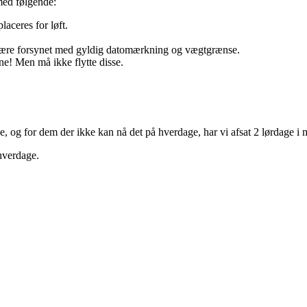
med følgende:
aceres for løft.
re forsynet med gyldig datomærkning og vægtgrænse.
ne! Men må ikke flytte disse.
, og for dem der ikke kan nå det på hverdage, har vi afsat 2 lørdage i 
 hverdage.