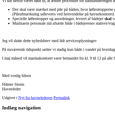
Vi har derfor været nødt til, at ændre procedure for bådhåndteringen 
Der skal være mærket med pile på båden, hvor løftestropperne pl
(Pileafmærkning udleveres ved henvendelse på havnekontoret)
Specielle løftestropper og anordninger, leveret af bådejer
skal
væ
Marinaens personale må afsætte både i bådejerenes stativer/vog
Jeg vil slutte dette nyhedsbrev med lidt serviceoplysninger:
På nuværende tidspunkt sætter vi stadig kun både i vandet på hverdage
I maj måned vil marinakontoret være bemandet fra kl. 9 til 12 på alle
Med venlig hilsen
Hilmer Storm
Havneleder
Udgivet i
Nyt fra havnelederen
Permalink
Indlæg navigation