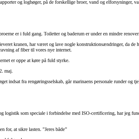
apporter og logbøger, på de forskellige broer, vand og elforsyninger, va
 broerne er i fuld gang. Toiletter og baderum er under en mindre renover
leveret kranen, har været og lave nogle konstruktionsændringer, da de h
gravning af fiber til vores nye internet.
rnet er oppe at køre på fuld styrke.
2. maj.
n øget indsat fra rengøringsselskab, går marinaens personale runder og t
 og logistik som speciale i forbindelse med ISO-certificering, har jeg fun
 for, at sikre lasten. ”Jeres både”