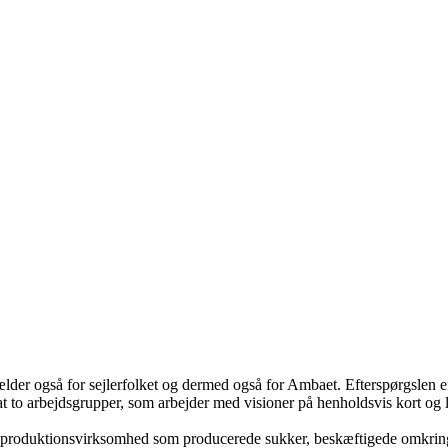
lder også for sejlerfolket og dermed også for Ambaet. Efterspørgslen eft
 to arbejdsgrupper, som arbejder med visioner på henholdsvis kort og li
 en produktionsvirksomhed som producerede sukker, beskæftigede omkrin