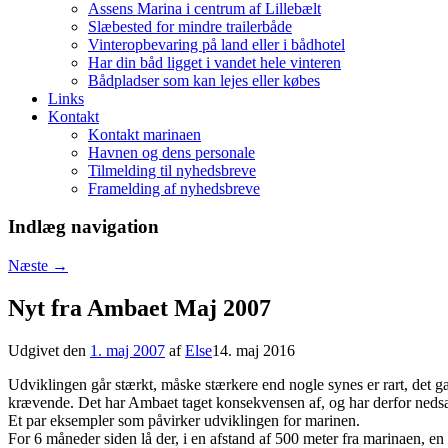
Assens Marina i centrum af Lillebælt
Slæbested for mindre trailerbåde
Vinteropbevaring på land eller i bådhotel
Har din båd ligget i vandet hele vinteren
Bådpladser som kan lejes eller købes
Links
Kontakt
Kontakt marinaen
Havnen og dens personale
Tilmelding til nyhedsbreve
Framelding af nyhedsbreve
Indlæg navigation
Næste
→
Nyt fra Ambaet Maj 2007
Udgivet den
1. maj 2007
af
Else
14. maj 2016
Udviklingen går stærkt, måske stærkere end nogle synes er rart, det gæ
krævende. Det har Ambaet taget konsekvensen af, og har derfor nedsat
Et par eksempler som påvirker udviklingen for marinen.
For 6 måneder siden lå der, i en afstand af 500 meter fra marinaen,