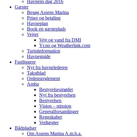
Havnens dag 2016
Gæster
Besøg Assens Marina
Priser og betaling
Havneplan
Book en gæsteplads
Vejret
Vejr og vand fra DMI
Yr.no og Weatherlink.com
Turistinformation
Havneguide
Fastliggere
Nyt fra havnelederen
Takstblad
Ordensreglement
Amba
Bestyrelsesmøder
Nyt fra bestyrelsen
Bestyrelsen
Vision – mission
Generalforsamlinger
Regnskaber
Vedtægter
Bådpladser
Om Assens Marina A.m.b.a.