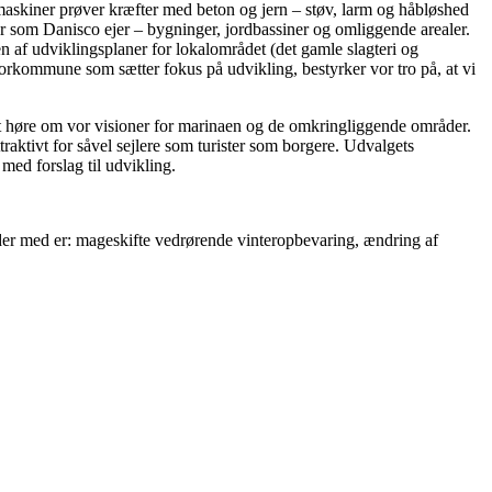
skiner prøver kræfter med beton og jern – støv, larm og håbløshed
er som Danisco ejer – bygninger, jordbassiner og omliggende arealer.
en af udviklingsplaner for lokalområdet (det gamle slagteri og
torkommune som sætter fokus på udvikling, bestyrker vor tro på, at vi
t høre om vor visioner for marinaen og de omkringliggende områder.
traktivt for såvel sejlere som turister som borgere. Udvalgets
 med forslag til udvikling.
bejder med er: mageskifte vedrørende vinteropbevaring, ændring af