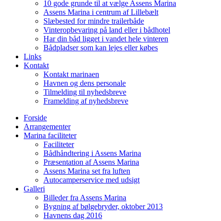
10 gode grunde til at vælge Assens Marina
Assens Marina i centrum af Lillebælt
Slæbested for mindre trailerbåde
Vinteropbevaring på land eller i bådhotel
Har din båd ligget i vandet hele vinteren
Bådpladser som kan lejes eller købes
Links
Kontakt
Kontakt marinaen
Havnen og dens personale
Tilmelding til nyhedsbreve
Framelding af nyhedsbreve
Forside
Arrangementer
Marina faciliteter
Faciliteter
Bådhåndtering i Assens Marina
Præsentation af Assens Marina
Assens Marina set fra luften
Autocamperservice med udsigt
Galleri
Billeder fra Assens Marina
Bygning af bølgebryder, oktober 2013
Havnens dag 2016