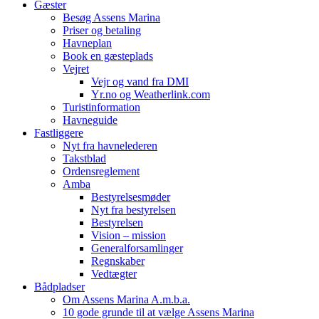
Gæster
Besøg Assens Marina
Priser og betaling
Havneplan
Book en gæsteplads
Vejret
Vejr og vand fra DMI
Yr.no og Weatherlink.com
Turistinformation
Havneguide
Fastliggere
Nyt fra havnelederen
Takstblad
Ordensreglement
Amba
Bestyrelsesmøder
Nyt fra bestyrelsen
Bestyrelsen
Vision – mission
Generalforsamlinger
Regnskaber
Vedtægter
Bådpladser
Om Assens Marina A.m.b.a.
10 gode grunde til at vælge Assens Marina