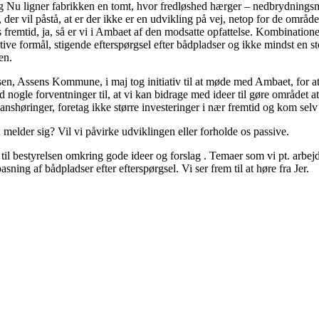
u ligner fabrikken en tomt, hvor fredløshed hærger – nedbrydningsma
r vil påstå, at er der ikke er en udvikling på vej, netop for de områd
s fremtid, ja, så er vi i Ambaet af den modsatte opfattelse. Kombination
tive formål, stigende efterspørgsel efter bådpladser og ikke mindst en s
en.
en, Assens Kommune, i maj tog initiativ til at møde med Ambaet, for a
 nogle forventninger til, at vi kan bidrage med ideer til gøre området at
lanshøringer, foretag ikke større investeringer i nær fremtid og kom selv
u melder sig? Vil vi påvirke udviklingen eller forholde os passive.
takt til bestyrelsen omkring gode ideer og forslag . Temaer som vi pt. ar
sning af bådpladser efter efterspørgsel. Vi ser frem til at høre fra Jer.