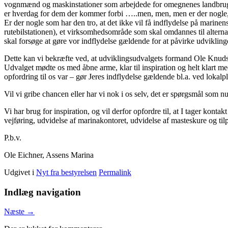
vognmænd og maskinstationer som arbejdede for omegnenes landbrug N
er hverdag for dem der kommer forbi …..men, men, men er der nogle, de
Er der nogle som har den tro, at det ikke vil få indflydelse på marinen
rutebilstationen), et virksomhedsområde som skal omdannes til alterna
skal forsøge at gøre vor indflydelse gældende for at påvirke udvikling
Dette kan vi bekræfte ved, at udviklingsudvalgets formand Ole Knuds
Udvalget mødte os med åbne arme, klar til inspiration og helt klart med
opfordring til os var – gør Jeres indflydelse gældende bl.a. ved lokalp
Vil vi gribe chancen eller har vi nok i os selv, det er spørgsmål som n
Vi har brug for inspiration, og vil derfor opfordre til, at I tager kon
vejføring, udvidelse af marinakontoret, udvidelse af masteskure og tilpa
P.b.v.
Ole Eichner, Assens Marina
Udgivet i
Nyt fra bestyrelsen
Permalink
Indlæg navigation
Næste
→