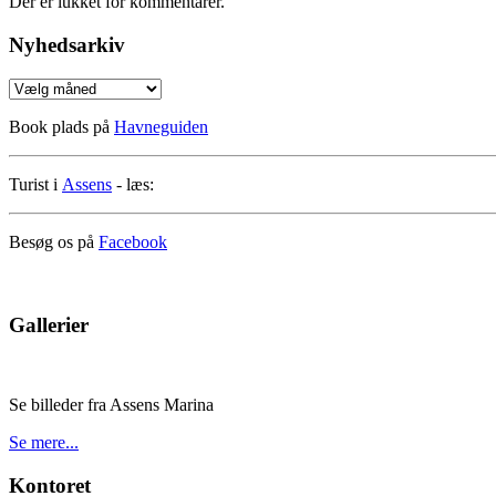
Der er lukket for kommentarer.
Nyhedsarkiv
Nyhedsarkiv
Book plads på
Havneguiden
Turist i
Assens
- læs:
Besøg os på
Facebook
Gallerier
Se billeder fra Assens Marina
Se mere...
Kontoret