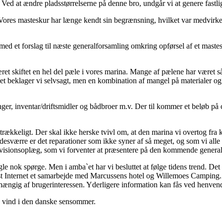
Ved at ændre pladsstørrelserne på denne bro, undgår vi at genere fastl
r. Vores masteskur har længe kendt sin begrænsning, hvilket var medvirken
 med et forslag til næste generalforsamling omkring opførsel af et mast
ret skiftet en hel del pæle i vores marina. Mange af pælene har været s
t beklager vi selvsagt, men en kombination af mangel på materialer og a
ninger, inventar/driftsmidler og bådbroer m.v. Der til kommer et beløb på c
ilstrækkeligt. Der skal ikke herske tvivl om, at den marina vi overtog f
esværre er det reparationer som ikke syner af så meget, og som vi alle b
et visionsoplæg, som vi forventer at præsentere på den kommende genera
ogle nok spørge. Men i amba`et har vi besluttet at følge tidens trend. D
dløst Internet et samarbejde med Marcussens hotel og Willemoes Camping.
g afhængig af brugerinteressen. Yderligere information kan fås ved henven
d vind i den danske sensommer.