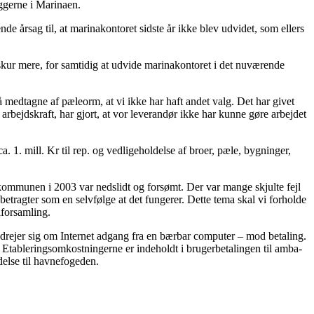
iggerne i Marinaen.
de årsag til, at marinakontoret sidste år ikke blev udvidet, som ellers
eskur mere, for samtidig at udvide marinakontoret i det nuværende
å medtagne af pæleorm, at vi ikke har haft andet valg. Det har givet
rbejdskraft, har gjort, at vor leverandør ikke har kunne gøre arbejdet
a. 1. mill. Kr til rep. og vedligeholdelse af broer, pæle, bygninger,
ra kommunen i 2003 var nedslidt og forsømt. Der var mange skjulte fejl
etragter som en selvfølge at det fungerer. Dette tema skal vi forholde
lforsamling.
et drejer sig om Internet adgang fra en bærbar computer – mod betaling.
 Etableringsomkostningerne er indeholdt i brugerbetalingen til amba-
delse til havnefogeden.