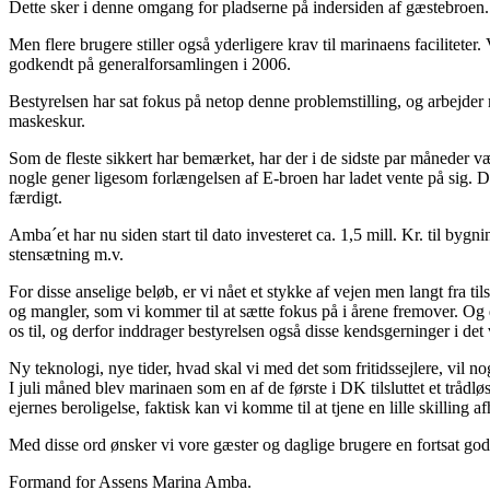
Dette sker i denne omgang for pladserne på indersiden af gæstebroen. 
Men flere brugere stiller også yderligere krav til marinaens facilitete
godkendt på generalforsamlingen i 2006.
Bestyrelsen har sat fokus på netop denne problemstilling, og arbejder
maskeskur.
Som de fleste sikkert har bemærket, har der i de sidste par måneder væ
nogle gener ligesom forlængelsen af E-broen har ladet vente på sig. De
færdigt.
Amba´et har nu siden start til dato investeret ca. 1,5 mill. Kr. til byg
stensætning m.v.
For disse anselige beløb, er vi nået et stykke af vejen men langt fra t
og mangler, som vi kommer til at sætte fokus på i årene fremover. Og d
os til, og derfor inddrager bestyrelsen også disse kendsgerninger i d
Ny teknologi, nye tider, hvad skal vi med det som fritidssejlere, vil n
I juli måned blev marinaen som en af de første i DK tilsluttet et trå
ejernes beroligelse, faktisk kan vi komme til at tjene en lille skillin
Med disse ord ønsker vi vore gæster og daglige brugere en fortsat go
Formand for Assens Marina Amba.