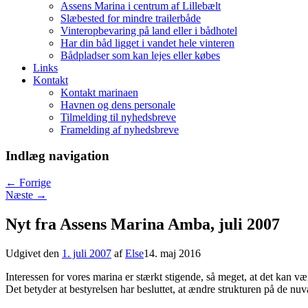
Assens Marina i centrum af Lillebælt
Slæbested for mindre trailerbåde
Vinteropbevaring på land eller i bådhotel
Har din båd ligget i vandet hele vinteren
Bådpladser som kan lejes eller købes
Links
Kontakt
Kontakt marinaen
Havnen og dens personale
Tilmelding til nyhedsbreve
Framelding af nyhedsbreve
Indlæg navigation
←
Forrige
Næste
→
Nyt fra Assens Marina Amba, juli 2007
Udgivet den
1. juli 2007
af
Else
14. maj 2016
Interessen for vores marina er stærkt stigende, så meget, at det kan væ
Det betyder at bestyrelsen har besluttet, at ændre strukturen på de nuv