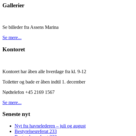
Gallerier
Se billeder fra Assens Marina
Se mere...
Kontoret
Kontoret har åben alle hverdage fra kl. 9-12
Toiletter og bade er åben indtil 1. december
Nødtelefon +45 2169 1567
Se mere...
Seneste nyt
Nyt fra havnelederen – juli og august
Bestyrelsesreferat 233