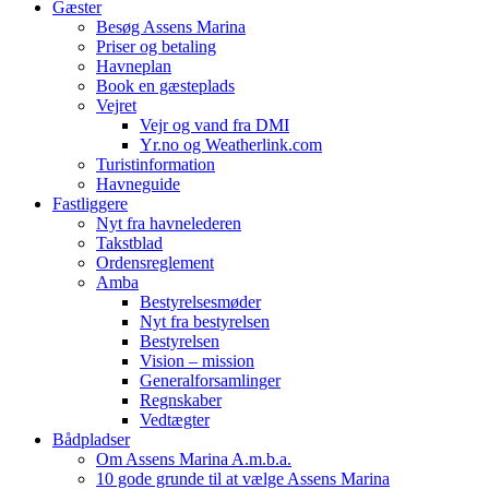
Gæster
Besøg Assens Marina
Priser og betaling
Havneplan
Book en gæsteplads
Vejret
Vejr og vand fra DMI
Yr.no og Weatherlink.com
Turistinformation
Havneguide
Fastliggere
Nyt fra havnelederen
Takstblad
Ordensreglement
Amba
Bestyrelsesmøder
Nyt fra bestyrelsen
Bestyrelsen
Vision – mission
Generalforsamlinger
Regnskaber
Vedtægter
Bådpladser
Om Assens Marina A.m.b.a.
10 gode grunde til at vælge Assens Marina