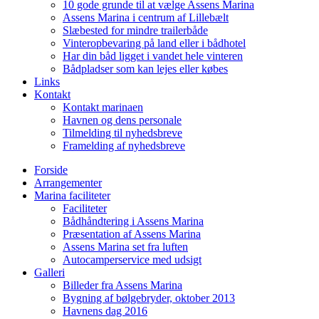
10 gode grunde til at vælge Assens Marina
Assens Marina i centrum af Lillebælt
Slæbested for mindre trailerbåde
Vinteropbevaring på land eller i bådhotel
Har din båd ligget i vandet hele vinteren
Bådpladser som kan lejes eller købes
Links
Kontakt
Kontakt marinaen
Havnen og dens personale
Tilmelding til nyhedsbreve
Framelding af nyhedsbreve
Forside
Arrangementer
Marina faciliteter
Faciliteter
Bådhåndtering i Assens Marina
Præsentation af Assens Marina
Assens Marina set fra luften
Autocamperservice med udsigt
Galleri
Billeder fra Assens Marina
Bygning af bølgebryder, oktober 2013
Havnens dag 2016