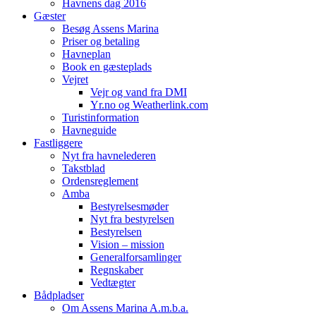
Havnens dag 2016
Gæster
Besøg Assens Marina
Priser og betaling
Havneplan
Book en gæsteplads
Vejret
Vejr og vand fra DMI
Yr.no og Weatherlink.com
Turistinformation
Havneguide
Fastliggere
Nyt fra havnelederen
Takstblad
Ordensreglement
Amba
Bestyrelsesmøder
Nyt fra bestyrelsen
Bestyrelsen
Vision – mission
Generalforsamlinger
Regnskaber
Vedtægter
Bådpladser
Om Assens Marina A.m.b.a.