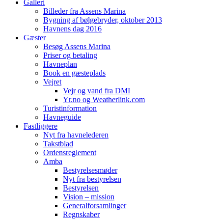
Galleri
Billeder fra Assens Marina
Bygning af bølgebryder, oktober 2013
Havnens dag 2016
Gæster
Besøg Assens Marina
Priser og betaling
Havneplan
Book en gæsteplads
Vejret
Vejr og vand fra DMI
Yr.no og Weatherlink.com
Turistinformation
Havneguide
Fastliggere
Nyt fra havnelederen
Takstblad
Ordensreglement
Amba
Bestyrelsesmøder
Nyt fra bestyrelsen
Bestyrelsen
Vision – mission
Generalforsamlinger
Regnskaber