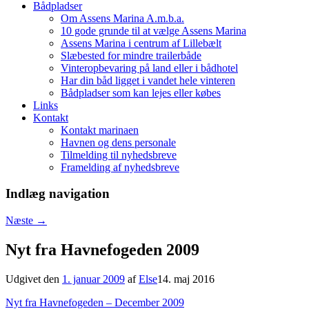
Bådpladser
Om Assens Marina A.m.b.a.
10 gode grunde til at vælge Assens Marina
Assens Marina i centrum af Lillebælt
Slæbested for mindre trailerbåde
Vinteropbevaring på land eller i bådhotel
Har din båd ligget i vandet hele vinteren
Bådpladser som kan lejes eller købes
Links
Kontakt
Kontakt marinaen
Havnen og dens personale
Tilmelding til nyhedsbreve
Framelding af nyhedsbreve
Indlæg navigation
Næste
→
Nyt fra Havnefogeden 2009
Udgivet den
1. januar 2009
af
Else
14. maj 2016
Nyt fra Havnefogeden – December 2009