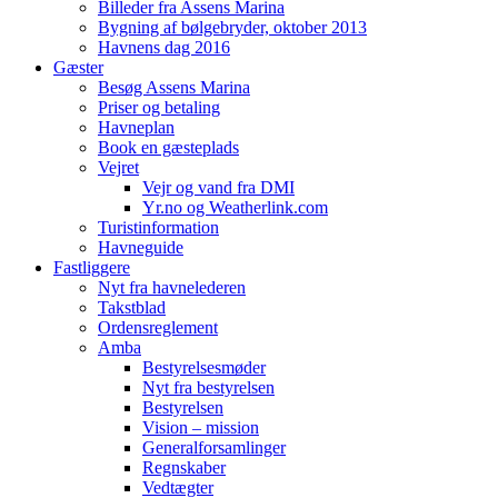
Billeder fra Assens Marina
Bygning af bølgebryder, oktober 2013
Havnens dag 2016
Gæster
Besøg Assens Marina
Priser og betaling
Havneplan
Book en gæsteplads
Vejret
Vejr og vand fra DMI
Yr.no og Weatherlink.com
Turistinformation
Havneguide
Fastliggere
Nyt fra havnelederen
Takstblad
Ordensreglement
Amba
Bestyrelsesmøder
Nyt fra bestyrelsen
Bestyrelsen
Vision – mission
Generalforsamlinger
Regnskaber
Vedtægter