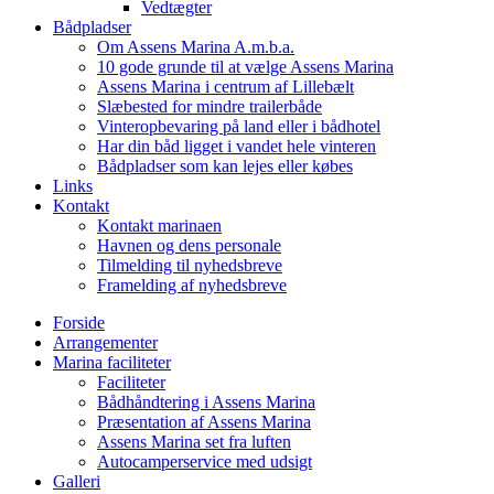
Vedtægter
Bådpladser
Om Assens Marina A.m.b.a.
10 gode grunde til at vælge Assens Marina
Assens Marina i centrum af Lillebælt
Slæbested for mindre trailerbåde
Vinteropbevaring på land eller i bådhotel
Har din båd ligget i vandet hele vinteren
Bådpladser som kan lejes eller købes
Links
Kontakt
Kontakt marinaen
Havnen og dens personale
Tilmelding til nyhedsbreve
Framelding af nyhedsbreve
Forside
Arrangementer
Marina faciliteter
Faciliteter
Bådhåndtering i Assens Marina
Præsentation af Assens Marina
Assens Marina set fra luften
Autocamperservice med udsigt
Galleri