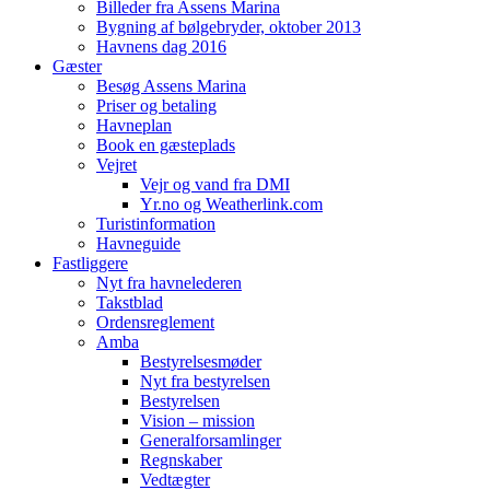
Billeder fra Assens Marina
Bygning af bølgebryder, oktober 2013
Havnens dag 2016
Gæster
Besøg Assens Marina
Priser og betaling
Havneplan
Book en gæsteplads
Vejret
Vejr og vand fra DMI
Yr.no og Weatherlink.com
Turistinformation
Havneguide
Fastliggere
Nyt fra havnelederen
Takstblad
Ordensreglement
Amba
Bestyrelsesmøder
Nyt fra bestyrelsen
Bestyrelsen
Vision – mission
Generalforsamlinger
Regnskaber
Vedtægter