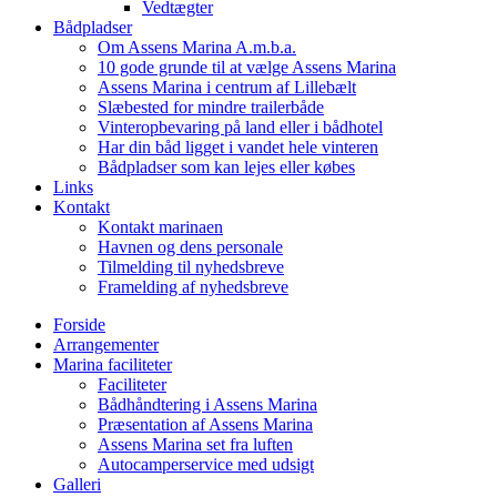
Vedtægter
Bådpladser
Om Assens Marina A.m.b.a.
10 gode grunde til at vælge Assens Marina
Assens Marina i centrum af Lillebælt
Slæbested for mindre trailerbåde
Vinteropbevaring på land eller i bådhotel
Har din båd ligget i vandet hele vinteren
Bådpladser som kan lejes eller købes
Links
Kontakt
Kontakt marinaen
Havnen og dens personale
Tilmelding til nyhedsbreve
Framelding af nyhedsbreve
Forside
Arrangementer
Marina faciliteter
Faciliteter
Bådhåndtering i Assens Marina
Præsentation af Assens Marina
Assens Marina set fra luften
Autocamperservice med udsigt
Galleri