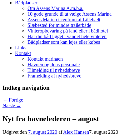
Bådpladser
Om Assens Marina A.m.b.a.
10 gode grunde til at vælge Assens Marina
Assens Marina i centrum af Lillebælt
Slæbested for mindre trailerbåde
Vinteropbevaring på land eller i bådhotel
Har din båd ligget i vandet hele vinteren
Bådpladser som kan lejes eller købes
Links
Kontakt
Kontakt marinaen
Havnen og dens personale
Tilmelding til nyhedsbreve
Framelding af nyhedsbreve
Indlæg navigation
←
Forrige
Næste
→
Nyt fra havnelederen – august
Udgivet den
7. august 2020
af
Alex Hansen
7. august 2020