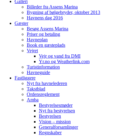
Galleri
Billeder fra Assens Marina
Bygning af bølgebryder, oktober 2013
Havnens dag 2016
Gæster
Besøg Assens Marina
Priser og betaling
Havneplan
Book en gæsteplads
Vejret
Vejr og vand fra DMI
Yr.no og Weatherlink.com
Turistinformation
Havneguide
Fastliggere
Nyt fra havnelederen
Takstblad
Ordensreglement
Amba
Bestyrelsesmøder
Nyt fra bestyrelsen
Bestyrelsen
Vision – mission
Generalforsamlinger
Regnskaber