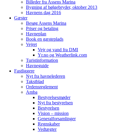
Billeder fra Assens Marina
Bygning af bølgebryder, oktober 2013
Havnens dag 2016
Gæster
Besøg Assens Marina
Priser og betaling
Havneplan
Book en gæsteplads
Vejret
Vejr og vand fra DMI
Yr.no og Weatherlink.com
Turistinformation
Havneguide
Fastliggere
Nyt fra havnelederen
Takstblad
Ordensreglement
Amba
Bestyrelsesmøder
Nyt fra bestyrelsen
Bestyrelsen
Vision – mission
Generalforsamlinger
Regnskaber
Vedtægter