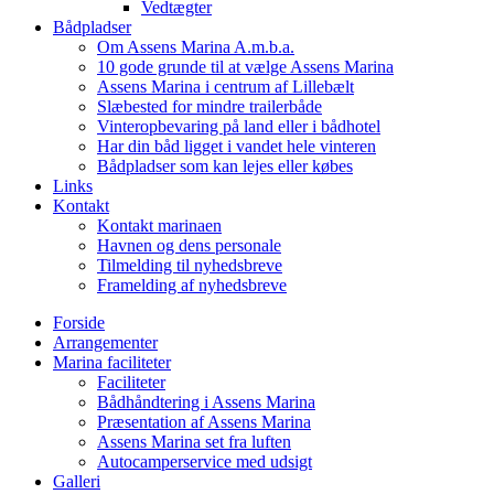
Vedtægter
Bådpladser
Om Assens Marina A.m.b.a.
10 gode grunde til at vælge Assens Marina
Assens Marina i centrum af Lillebælt
Slæbested for mindre trailerbåde
Vinteropbevaring på land eller i bådhotel
Har din båd ligget i vandet hele vinteren
Bådpladser som kan lejes eller købes
Links
Kontakt
Kontakt marinaen
Havnen og dens personale
Tilmelding til nyhedsbreve
Framelding af nyhedsbreve
Forside
Arrangementer
Marina faciliteter
Faciliteter
Bådhåndtering i Assens Marina
Præsentation af Assens Marina
Assens Marina set fra luften
Autocamperservice med udsigt
Galleri