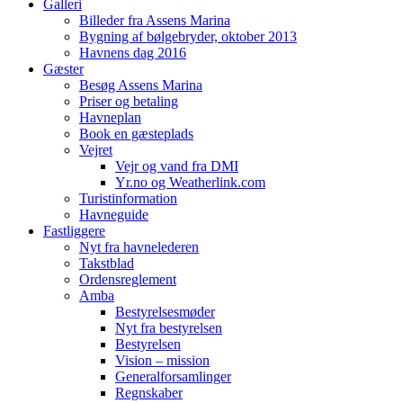
Galleri
Billeder fra Assens Marina
Bygning af bølgebryder, oktober 2013
Havnens dag 2016
Gæster
Besøg Assens Marina
Priser og betaling
Havneplan
Book en gæsteplads
Vejret
Vejr og vand fra DMI
Yr.no og Weatherlink.com
Turistinformation
Havneguide
Fastliggere
Nyt fra havnelederen
Takstblad
Ordensreglement
Amba
Bestyrelsesmøder
Nyt fra bestyrelsen
Bestyrelsen
Vision – mission
Generalforsamlinger
Regnskaber