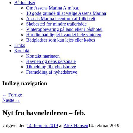
Bådpladser
Om Assens Marina A.m.b.a.
10 gode grunde til at vælge Assens Marina
Assens Marina i centrum af Lillebælt
Slæbested for mindre trailerbåde
Vinteropbevaring på land eller i bådhotel
Har din båd ligget i vandet hele vinteren
Bådpladser som kan lejes eller købes
Links
Kontakt
Kontakt marinaen
Havnen og dens personale
Tilmelding til nyhedsbreve
Framelding af nyhedsbreve
Indlæg navigation
←
Forrige
Næste
→
Nyt fra havnelederen – feb.
Udgivet den
14. februar 2019
af
Alex Hansen
14. februar 2019