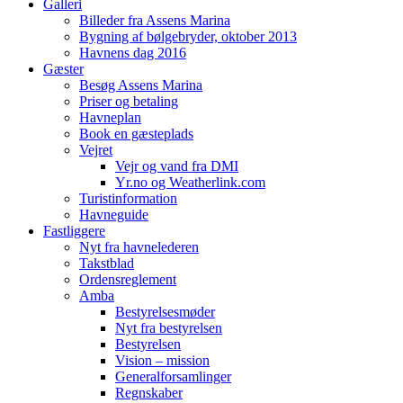
Galleri
Billeder fra Assens Marina
Bygning af bølgebryder, oktober 2013
Havnens dag 2016
Gæster
Besøg Assens Marina
Priser og betaling
Havneplan
Book en gæsteplads
Vejret
Vejr og vand fra DMI
Yr.no og Weatherlink.com
Turistinformation
Havneguide
Fastliggere
Nyt fra havnelederen
Takstblad
Ordensreglement
Amba
Bestyrelsesmøder
Nyt fra bestyrelsen
Bestyrelsen
Vision – mission
Generalforsamlinger
Regnskaber