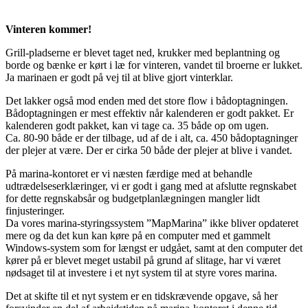
Vinteren kommer!
Grill-pladserne er blevet taget ned, krukker med beplantning og
borde og bænke er kørt i læ for vinteren, vandet til broerne er lukket.
Ja marinaen er godt på vej til at blive gjort vinterklar.
Det lakker også mod enden med det store flow i bådoptagningen.
Bådoptagningen er mest effektiv når kalenderen er godt pakket. Er
kalenderen godt pakket, kan vi tage ca. 35 både op om ugen.
Ca. 80-90 både er der tilbage, ud af de i alt, ca. 450 bådoptagninger
der plejer at være. Der er cirka 50 både der plejer at blive i vandet.
På marina-kontoret er vi næsten færdige med at behandle
udtrædelseserklæringer, vi er godt i gang med at afslutte regnskabet
for dette regnskabsår og budgetplanlægningen mangler lidt
finjusteringer.
Da vores marina-styringssystem ”MapMarina” ikke bliver opdateret
mere og da det kun kan køre på en computer med et gammelt
Windows-system som for længst er udgået, samt at den computer det
kører på er blevet meget ustabil på grund af slitage, har vi været
nødsaget til at investere i et nyt system til at styre vores marina.
Det at skifte til et nyt system er en tidskrævende opgave, så her