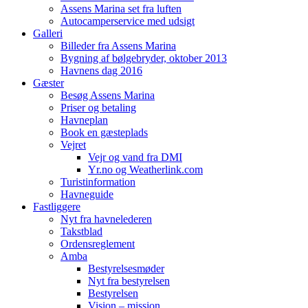
Assens Marina set fra luften
Autocamperservice med udsigt
Galleri
Billeder fra Assens Marina
Bygning af bølgebryder, oktober 2013
Havnens dag 2016
Gæster
Besøg Assens Marina
Priser og betaling
Havneplan
Book en gæsteplads
Vejret
Vejr og vand fra DMI
Yr.no og Weatherlink.com
Turistinformation
Havneguide
Fastliggere
Nyt fra havnelederen
Takstblad
Ordensreglement
Amba
Bestyrelsesmøder
Nyt fra bestyrelsen
Bestyrelsen
Vision – mission