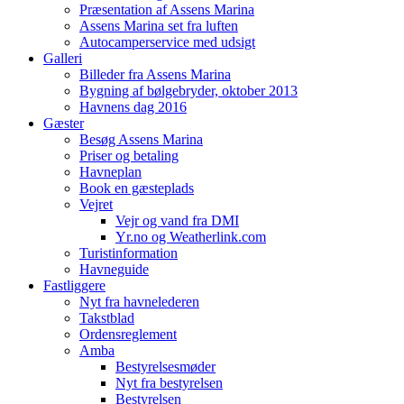
Præsentation af Assens Marina
Assens Marina set fra luften
Autocamperservice med udsigt
Galleri
Billeder fra Assens Marina
Bygning af bølgebryder, oktober 2013
Havnens dag 2016
Gæster
Besøg Assens Marina
Priser og betaling
Havneplan
Book en gæsteplads
Vejret
Vejr og vand fra DMI
Yr.no og Weatherlink.com
Turistinformation
Havneguide
Fastliggere
Nyt fra havnelederen
Takstblad
Ordensreglement
Amba
Bestyrelsesmøder
Nyt fra bestyrelsen
Bestyrelsen