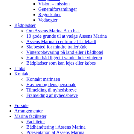
Vision – mission
Generalforsamlinger
Regnskaber
Vedtægter
Bådpladser
Om Assens Marina A.m.b.a.
10 gode grunde til at vælge Assens Marina
Assens Marina i centrum af Lillebælt
Slæbested for mindre trailerbåde
Vinteropbevaring på land eller i bådhotel
Har din båd ligget i vandet hele vinteren
Bådpladser som kan lejes eller købes
Links
Kontakt
Kontakt marinaen
Havnen og dens personale
Tilmelding til nyhedsbreve
Framelding af nyhedsbreve
Forside
Arrangementer
Marina faciliteter
Faciliteter
Bådhåndtering i Assens Marina
Præsentation af Assens Marina