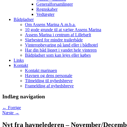
Generalforsamlinger
Regnskaber
Vedtægter
Bådpladser
Om Assens Marina A.m.b.a.
10 gode grunde til at vælge Assens Marina
Assens Marina i centrum af Lillebælt
Slæbested for mindre trailerbåde
Vinteropbevaring på land eller i bådhotel
Har din båd ligget i vandet hele vinteren
Bådpladser som kan lejes eller købes
Links
Kontakt
Kontakt marinaen
Havnen og dens personale
Tilmelding til nyhedsbreve
Framelding af nyhedsbreve
Indlæg navigation
←
Forrige
Næste
→
Nyt fra havnelederen – November/Decemb