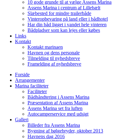
10 gode grunde til at vælge Assens Marina
Assens Marina i centrum af Lillebælt
Slæbested for mindre trailerbåde
Vinteropbevaring på land eller i bådhotel
Har din båd ligget i vandet hele vinteren
Bådpladser som kan lejes eller købes
Links
Kontakt
Kontakt marinaen
Havnen og dens personale
Tilmelding til nyhedsbreve
Framelding af nyhedsbreve
Forside
Arrangementer
Marina faciliteter
Faciliteter
Bådhåndtering i Assens Marina
Præsentation af Assens Marina
Assens Marina set fra luften
Autocamperservice med udsigt
Galleri
Billeder fra Assens Marina
Bygning af bølgebryder, oktober 2013
Havnens dag 2016