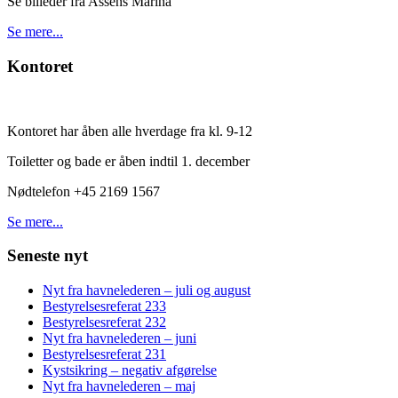
Se billeder fra Assens Marina
Se mere...
Kontoret
Kontoret har åben alle hverdage fra kl. 9-12
Toiletter og bade er åben indtil 1. december
Nødtelefon +45 2169 1567
Se mere...
Seneste nyt
Nyt fra havnelederen – juli og august
Bestyrelsesreferat 233
Bestyrelsesreferat 232
Nyt fra havnelederen – juni
Bestyrelsesreferat 231
Kystsikring – negativ afgørelse
Nyt fra havnelederen – maj