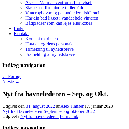
Assens Marina i centrum af Lillebælt
Slæbested for mindre trailerbåde
Vinteropbevaring på land eller i bådhotel
Har din båd ligget i vandet hele vinteren
Bådpladser som kan lejes eller købes
Links
Kontakt
Kontakt marinaen
Havnen og dens personale
Tilmelding til nyhedsbreve
Framelding af nyhedsbreve
Indlæg navigation
←
Forrige
Næste
→
Nyt fra havnelederen – Sep. og Okt.
Udgivet den
31. august 2022
af
Alex Hansen
17. januar 2023
Nyt-fra-Havnelederen-September-og-oktober-2022
Udgivet i
Nyt fra havnelederen
Permalink
Indlæg navigation