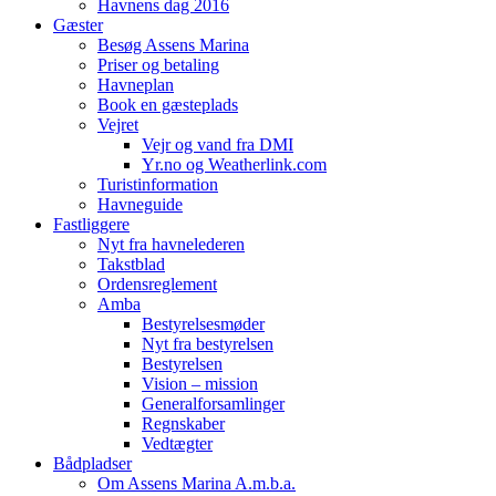
Havnens dag 2016
Gæster
Besøg Assens Marina
Priser og betaling
Havneplan
Book en gæsteplads
Vejret
Vejr og vand fra DMI
Yr.no og Weatherlink.com
Turistinformation
Havneguide
Fastliggere
Nyt fra havnelederen
Takstblad
Ordensreglement
Amba
Bestyrelsesmøder
Nyt fra bestyrelsen
Bestyrelsen
Vision – mission
Generalforsamlinger
Regnskaber
Vedtægter
Bådpladser
Om Assens Marina A.m.b.a.