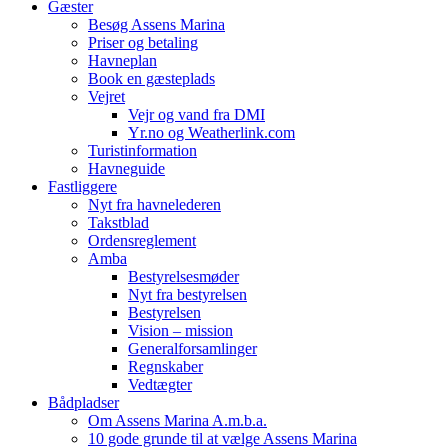
Gæster
Besøg Assens Marina
Priser og betaling
Havneplan
Book en gæsteplads
Vejret
Vejr og vand fra DMI
Yr.no og Weatherlink.com
Turistinformation
Havneguide
Fastliggere
Nyt fra havnelederen
Takstblad
Ordensreglement
Amba
Bestyrelsesmøder
Nyt fra bestyrelsen
Bestyrelsen
Vision – mission
Generalforsamlinger
Regnskaber
Vedtægter
Bådpladser
Om Assens Marina A.m.b.a.
10 gode grunde til at vælge Assens Marina