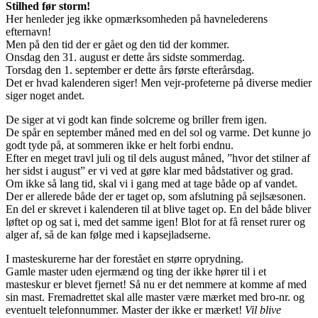
Stilhed før storm!
Her henleder jeg ikke opmærksomheden på havnelederens
efternavn!
Men på den tid der er gået og den tid der kommer.
Onsdag den 31. august er dette års sidste sommerdag.
Torsdag den 1. september er dette års første efterårsdag.
Det er hvad kalenderen siger! Men vejr-profeterne på diverse medier
siger noget andet.
De siger at vi godt kan finde solcreme og briller frem igen.
De spår en september måned med en del sol og varme. Det kunne jo
godt tyde på, at sommeren ikke er helt forbi endnu.
Efter en meget travl juli og til dels august måned, ”hvor det stilner af
her sidst i august” er vi ved at gøre klar med bådstativer og grad.
Om ikke så lang tid, skal vi i gang med at tage både op af vandet.
Der er allerede både der er taget op, som afslutning på sejlsæsonen.
En del er skrevet i kalenderen til at blive taget op. En del både bliver
løftet op og sat i, med det samme igen! Blot for at få renset rurer og
alger af, så de kan følge med i kapsejladserne.
I masteskurerne har der forestået en større oprydning.
Gamle master uden ejermænd og ting der ikke hører til i et
masteskur er blevet fjernet! Så nu er det nemmere at komme af med
sin mast. Fremadrettet skal alle master være mærket med bro-nr. og
eventuelt telefonnummer. Master der ikke er mærket!
Vil blive