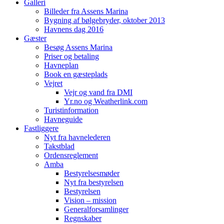
Galleri
Billeder fra Assens Marina
Bygning af bølgebryder, oktober 2013
Havnens dag 2016
Gæster
Besøg Assens Marina
Priser og betaling
Havneplan
Book en gæsteplads
Vejret
Vejr og vand fra DMI
Yr.no og Weatherlink.com
Turistinformation
Havneguide
Fastliggere
Nyt fra havnelederen
Takstblad
Ordensreglement
Amba
Bestyrelsesmøder
Nyt fra bestyrelsen
Bestyrelsen
Vision – mission
Generalforsamlinger
Regnskaber