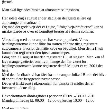
fjernet
.
Man skal ligeledes huske at afmontere salingshorn.
Her sidste dag i august er der stadig en del gæstesejlere og
autocampere i marinaen!
Og med det gode vejr der er i sigte, ”ifølge vejr-profeterne” kan vi
måske glæde os over et fornuftigt besøgstal i denne sommer.
Vores tiltag med autocampere har været populært. Vores
betalingsautomat kunne ikke fra starten af dette tiltag registrere
autocampere, hvorfor de måtte købe en bådbillet. Men den 21. juli
kunne den registrerer den første autocamper.
I dag den 31. august har den registreret 135 af slagsen. Man kan så
lave mange gætterier om, hvor mange der har været før
betalingsautomaten kunne registrere dem? Mit gæt er ca. 200 i det
hele.
Med den feedback vi har fået fra autocamper-folket! Burde det blive
til endnu flere besøgende næste sæson.
Det er et friskt pust i økonomien, for ganske få midler der er
investeret i dette tiltag.
Havnekontorets åbningstider i perioden 01.09. – 30.09. 2016
Mandag til fredag kl. 09.00 – 12.00 og lørdag 10.00 – 12.00
Med venlig hilsen