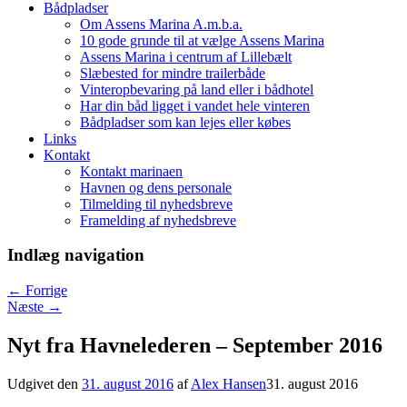
Bådpladser
Om Assens Marina A.m.b.a.
10 gode grunde til at vælge Assens Marina
Assens Marina i centrum af Lillebælt
Slæbested for mindre trailerbåde
Vinteropbevaring på land eller i bådhotel
Har din båd ligget i vandet hele vinteren
Bådpladser som kan lejes eller købes
Links
Kontakt
Kontakt marinaen
Havnen og dens personale
Tilmelding til nyhedsbreve
Framelding af nyhedsbreve
Indlæg navigation
←
Forrige
Næste
→
Nyt fra Havnelederen – September 2016
Udgivet den
31. august 2016
af
Alex Hansen
31. august 2016