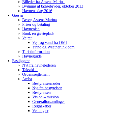
Billeder fra Assens Marina
Bygning af bølgebryder, oktober 2013
Havnens dag 2016
Gæster
Besøg Assens Marina
Priser og betaling
Havneplan
Book en gæsteplads
Vejret
Vejr og vand fra DMI
Yr.no og Weatherlink.com
Turistinformation
Havneguide
Fastliggere
Nyt fra havnelederen
Takstblad
Ordensreglement
Amba
Bestyrelsesmøder
Nyt fra bestyrelsen
Bestyrelsen
Vision – mission
Generalforsamlinger
Regnskaber
Vedtægter