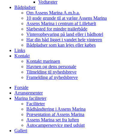
Vedtægter
Bådpladser
Om Assens Marina A.m.b.a.
10 gode grunde til at vælge Assens Marina
Assens Marina i centrum af Lillebælt
Slæbested for mindre trailerbåde
Vinteropbevaring på land eller i bådhotel
Har din båd ligget i vandet hele vinteren
Bådpladser som kan lejes eller købes
Links
Kontakt
Kontakt marinaen
Havnen og dens personale
Tilmelding til nyhedsbreve
Framelding af nyhedsbreve
Forside
Arrangementer
Marina faciliteter
Faciliteter
Bådhåndtering i Assens Marina
Præsentation af Assens Marina
Assens Marina set fra luften
Autocamperservice med udsigt
Galleri