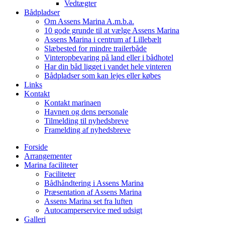
Vedtægter
Bådpladser
Om Assens Marina A.m.b.a.
10 gode grunde til at vælge Assens Marina
Assens Marina i centrum af Lillebælt
Slæbested for mindre trailerbåde
Vinteropbevaring på land eller i bådhotel
Har din båd ligget i vandet hele vinteren
Bådpladser som kan lejes eller købes
Links
Kontakt
Kontakt marinaen
Havnen og dens personale
Tilmelding til nyhedsbreve
Framelding af nyhedsbreve
Forside
Arrangementer
Marina faciliteter
Faciliteter
Bådhåndtering i Assens Marina
Præsentation af Assens Marina
Assens Marina set fra luften
Autocamperservice med udsigt
Galleri