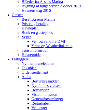
Billeder fra Assens Marina
Bygning af bølgebryder, oktober 2013
Havnens dag 2016
Gæster
Besøg Assens Marina
Priser og betaling
Havneplan
Book en gæsteplads
Vejret
Vejr og vand fra DMI
Yr.no og Weatherlink.com
Turistinformation
Havneguide
Fastliggere
Nyt fra havnelederen
Takstblad
Ordensreglement
Amba
Bestyrelsesmøder
Nyt fra bestyrelsen
Bestyrelsen
Vision – mission
Generalforsamlinger
Regnskaber
Vedtægter