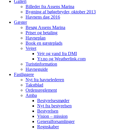
Galleri
Billeder fra Assens Marina
Bygning af bølgebryder, oktober 2013
Havnens dag 2016
Gæster
Besøg Assens Marina
Priser og betaling
Havneplan
Book en gæsteplads
Vejret
Vejr og vand fra DMI
Yr.no og Weatherlink.com
Turistinformation
Havneguide
Fastliggere
Nyt fra havnelederen
Takstblad
Ordensreglement
Amba
Bestyrelsesmøder
Nyt fra bestyrelsen
Bestyrelsen
Vision – mission
Generalforsamlinger
Regnskaber