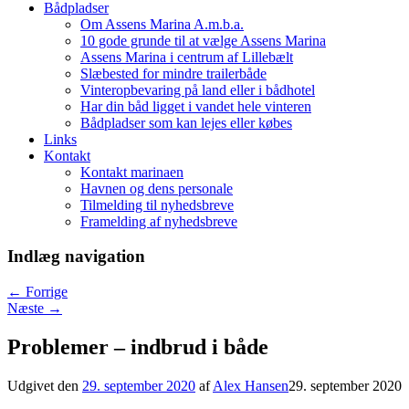
Bådpladser
Om Assens Marina A.m.b.a.
10 gode grunde til at vælge Assens Marina
Assens Marina i centrum af Lillebælt
Slæbested for mindre trailerbåde
Vinteropbevaring på land eller i bådhotel
Har din båd ligget i vandet hele vinteren
Bådpladser som kan lejes eller købes
Links
Kontakt
Kontakt marinaen
Havnen og dens personale
Tilmelding til nyhedsbreve
Framelding af nyhedsbreve
Indlæg navigation
←
Forrige
Næste
→
Problemer – indbrud i både
Udgivet den
29. september 2020
af
Alex Hansen
29. september 2020