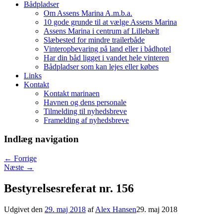
Bådpladser
Om Assens Marina A.m.b.a.
10 gode grunde til at vælge Assens Marina
Assens Marina i centrum af Lillebælt
Slæbested for mindre trailerbåde
Vinteropbevaring på land eller i bådhotel
Har din båd ligget i vandet hele vinteren
Bådpladser som kan lejes eller købes
Links
Kontakt
Kontakt marinaen
Havnen og dens personale
Tilmelding til nyhedsbreve
Framelding af nyhedsbreve
Indlæg navigation
←
Forrige
Næste
→
Bestyrelsesreferat nr. 156
Udgivet den
29. maj 2018
af
Alex Hansen
29. maj 2018