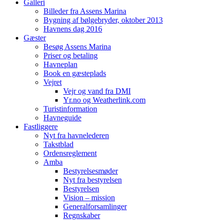
Galleri
Billeder fra Assens Marina
Bygning af bølgebryder, oktober 2013
Havnens dag 2016
Gæster
Besøg Assens Marina
Priser og betaling
Havneplan
Book en gæsteplads
Vejret
Vejr og vand fra DMI
Yr.no og Weatherlink.com
Turistinformation
Havneguide
Fastliggere
Nyt fra havnelederen
Takstblad
Ordensreglement
Amba
Bestyrelsesmøder
Nyt fra bestyrelsen
Bestyrelsen
Vision – mission
Generalforsamlinger
Regnskaber