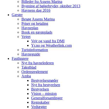
Billeder fra Assens Marina
Bygning af bølgebryder, oktober 2013
Havnens dag 2016
Gæster
Besøg Assens Marina
Priser og betaling
Havneplan
Book en gæsteplads
Vejret
Vejr og vand fra DMI
Yr.no og Weatherlink.com
Turistinformation
Havneguide
Fastliggere
Nyt fra havnelederen
Takstblad
Ordensreglement
Amba
Bestyrelsesmøder
Nyt fra bestyrelsen
Bestyrelsen
Vision – mission
Generalforsamlinger
Regnskaber
Vedtægter