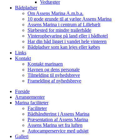
Vedtægter
Bådpladser
Om Assens Marina A.m.b.a.
10 gode grunde til at vælge Assens Marina
Assens Marina i centrum af Lillebælt
Slæbested for mindre trailerbåde
Vinteropbevaring på land eller i bådhotel
Har din båd ligget i vandet hele vinteren
Bådpladser som kan lejes eller købes
Links
Kontakt
Kontakt marinaen
Havnen og dens personale
Tilmelding til nyhedsbreve
Framelding af nyhedsbreve
Forside
Arrangementer
Marina faciliteter
Faciliteter
Bådhåndtering i Assens Marina
Præsentation af Assens Marina
Assens Marina set fra luften
Autocamperservice med udsigt
Galleri