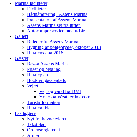
Marina faciliteter
Faciliteter
Bådhåndtering i Assens Marina
Præsentation af Assens Marina
Assens Marina set fra luften
Autocamperservice med udsigt
Galleri
Billeder fra Assens Marina
Bygning af bølgebryder, oktober 2013
Havnens dag 2016
Gæster
Besøg Assens Marina
Priser og betaling
Havneplan
Book en gæsteplads
Vejret
Vejr og vand fra DMI
Yr.no og Weatherlink.com
Turistinformation
Havneguide
Fastliggere
Nyt fra havnelederen
Takstblad
Ordensreglement
Amba