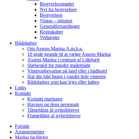
Bestyrelsesmøder
Nyt fra bestyrelsen
Bestyrelsen
Vision – mission
Generalforsamlinger
Regnskaber
Vedtægter
Bådpladser
Om Assens Marina A.m.b.a.
10 gode grunde til at vælge Assens Marina
Assens Marina i centrum af Lillebælt
Slæbested for mindre trailerbåde
Vinteropbevaring på land eller i bådhotel
Har din båd ligget i vandet hele vinteren
Bådpladser som kan lejes eller købes
Links
Kontakt
Kontakt marinaen
Havnen og dens personale
Tilmelding til nyhedsbreve
Framelding af nyhedsbreve
Forside
Arrangementer
Marina faciliteter