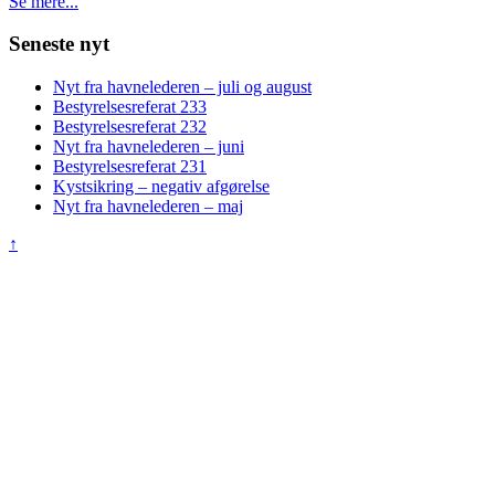
Se mere...
Seneste nyt
Nyt fra havnelederen – juli og august
Bestyrelsesreferat 233
Bestyrelsesreferat 232
Nyt fra havnelederen – juni
Bestyrelsesreferat 231
Kystsikring – negativ afgørelse
Nyt fra havnelederen – maj
↑