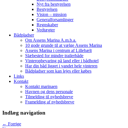
Nyt fra bestyrelsen
Bestyrelsen
Vision – mission
Generalforsamlinger
Regnskaber
Vedtægter
Bådpladser
Om Assens Marina A.m.b.a.
10 gode grunde til at vælge Assens Marina
Assens Marina i centrum af Lillebælt
Slæbested for mindre trailerbåde
Vinteropbevaring på land eller i bådhotel
Har din båd ligget i vandet hele vinteren
Bådpladser som kan lejes eller købes
Links
Kontakt
Kontakt marinaen
Havnen og dens personale
Tilmelding til nyhedsbreve
Framelding af nyhedsbreve
Indlæg navigation
←
Forrige