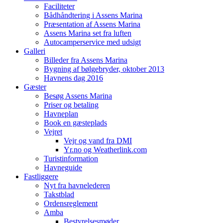
Faciliteter
Bådhåndtering i Assens Marina
Præsentation af Assens Marina
Assens Marina set fra luften
Autocamperservice med udsigt
Galleri
Billeder fra Assens Marina
Bygning af bølgebryder, oktober 2013
Havnens dag 2016
Gæster
Besøg Assens Marina
Priser og betaling
Havneplan
Book en gæsteplads
Vejret
Vejr og vand fra DMI
Yr.no og Weatherlink.com
Turistinformation
Havneguide
Fastliggere
Nyt fra havnelederen
Takstblad
Ordensreglement
Amba
Bestyrelsesmøder