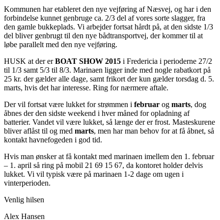
Kommunen har etableret den nye vejføring af Næsvej, og har i den
forbindelse kunnet genbruge ca. 2/3 del af vores sorte slagger, fra
den gamle bukkeplads. Vi arbejder fortsat hårdt på, at den sidste 1/3
del bliver genbrugt til den nye bådtransportvej, der kommer til at
løbe parallelt med den nye vejføring.
HUSK at der er
BOAT SHOW 2015
i Fredericia i perioderne 27/2
til 1/3 samt 5/3 til 8/3. Marinaen ligger inde med nogle rabatkort på
25 kr. der gælder alle dage, samt frikort der kun gælder torsdag d. 5.
marts, hvis det har interesse. Ring for nærmere aftale.
Der vil fortsat være lukket for strømmen i
februar
og
marts
, dog
åbnes der den sidste weekend i hver måned for opladning af
batterier. Vandet vil være lukket, så længe der er frost. Masteskurene
bliver aflåst til og med
marts
, men har man behov for at få åbnet, så
kontakt havnefogeden i god tid.
Hvis man ønsker at få kontakt med marinaen imellem den 1. februar
– 1. april så ring på mobil 21 69 15 67, da kontoret holder delvis
lukket. Vi vil typisk være på marinaen 1-2 dage om ugen i
vinterperioden.
Venlig hilsen
Alex Hansen