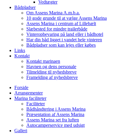
Vedtægter
Bådpladser
Om Assens Marina A.m.b.a.
10 gode grunde til at vælge Assens Marina
Assens Marina i centrum af Lillebælt
Slæbested for mindre trailerbåde
Vinteropbevaring på land eller i bådhotel
Har din båd ligget i vandet hele vinteren
Bådpladser som kan lejes eller købes
Links
Kontakt
Kontakt marinaen
Havnen og dens personale
Tilmelding til nyhedsbreve
Framelding af nyhedsbreve
Forside
Arrangementer
Marina faciliteter
Faciliteter
Bådhåndtering i Assens Marina
Præsentation af Assens Marina
Assens Marina set fra luften
Autocamperservice med udsigt
Galleri