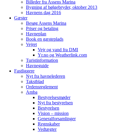
Billeder fra Assens Marina
Bygning af bølgebryder, oktober 2013
Havnens dag 2016
Gæster
Besøg Assens Marina
Priser og betaling
Havneplan
Book en gæsteplads
Vejret
Vejr og vand fra DMI
Yr.no og Weatherlink.com
Turistinformation
Havneguide
Fastliggere
Nyt fra havnelederen
Takstblad
Ordensreglement
Amba
Bestyrelsesmøder
Nyt fra bestyrelsen
Bestyrelsen
Vision – mission
Generalforsamlinger
Regnskaber
Vedtægter