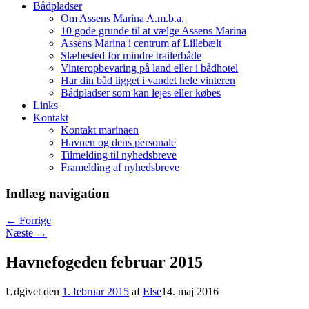
Bådpladser
Om Assens Marina A.m.b.a.
10 gode grunde til at vælge Assens Marina
Assens Marina i centrum af Lillebælt
Slæbested for mindre trailerbåde
Vinteropbevaring på land eller i bådhotel
Har din båd ligget i vandet hele vinteren
Bådpladser som kan lejes eller købes
Links
Kontakt
Kontakt marinaen
Havnen og dens personale
Tilmelding til nyhedsbreve
Framelding af nyhedsbreve
Indlæg navigation
←
Forrige
Næste
→
Havnefogeden februar 2015
Udgivet den
1. februar 2015
af
Else
14. maj 2016