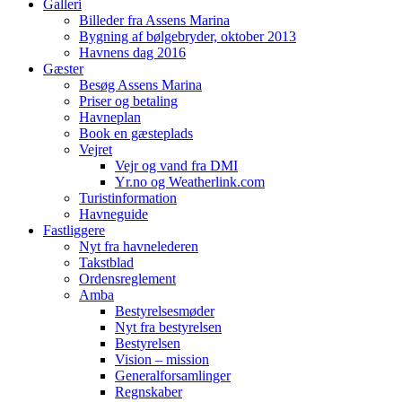
Galleri
Billeder fra Assens Marina
Bygning af bølgebryder, oktober 2013
Havnens dag 2016
Gæster
Besøg Assens Marina
Priser og betaling
Havneplan
Book en gæsteplads
Vejret
Vejr og vand fra DMI
Yr.no og Weatherlink.com
Turistinformation
Havneguide
Fastliggere
Nyt fra havnelederen
Takstblad
Ordensreglement
Amba
Bestyrelsesmøder
Nyt fra bestyrelsen
Bestyrelsen
Vision – mission
Generalforsamlinger
Regnskaber