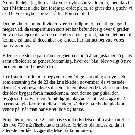
Normalt plejer jeg ikke at skrive et nyhedsbrev i februar, men da vi
her i Marinaen ikke kan fordrage ordet plejer, så giver det sig selv, vi
skal have et nyhedsbrev – så her kommer det!
Denne vinter har indtil videre været utrolig mild, men til gengæld
meget våd, da temperaturen stort set har befundet sig over 0 grader.
Selv de bådejere der af den ene eller anden grund, har ventet med at
komme på land til december og januar, har kunnet benytte vores
højtryksspuler.
Ellers er de sidste par måneder gået med at få årsregnskabet på plads
samt afholdelse af generalforsamling, hvor der bl.a. blev valgt 3 nye
medlemmer ind i bestyrelsen.
Her i starten af februar begynder den årlige bankning af nye pæle,
som erstatning for de 23 der knækkede i november, da vi testede
dem. Der vil også blive sat pæle i til en tilsvarende lavbro som den,
der blev bygget foran mastekranen, men denne gang skal den
bygges ud fra B-broen. Samtidig planlægger vi at nedlægge de 2
nærmeste pladser foran dieseltanken, så der bliver bedre plads at
vende på, når man har været inde og tanke.
Projekteringen af de 2 spulebåse samt udvidelsen af masteskuret, på
det nye 700 m2 flisebelagte område, forløber planmæssigt, da vi
allerede har fået byggetilladelse fra kommunen.