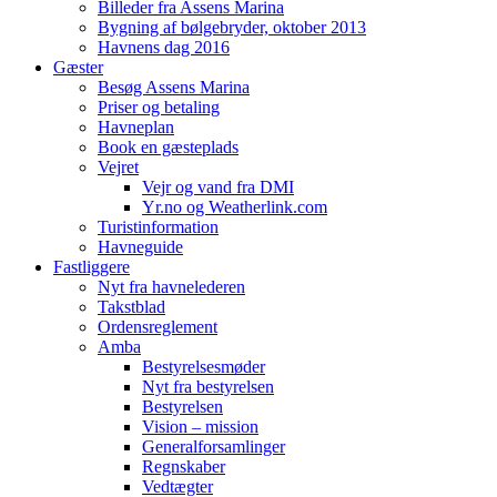
Billeder fra Assens Marina
Bygning af bølgebryder, oktober 2013
Havnens dag 2016
Gæster
Besøg Assens Marina
Priser og betaling
Havneplan
Book en gæsteplads
Vejret
Vejr og vand fra DMI
Yr.no og Weatherlink.com
Turistinformation
Havneguide
Fastliggere
Nyt fra havnelederen
Takstblad
Ordensreglement
Amba
Bestyrelsesmøder
Nyt fra bestyrelsen
Bestyrelsen
Vision – mission
Generalforsamlinger
Regnskaber
Vedtægter