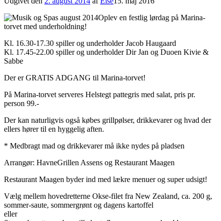
Udgivet den
2. august 2014
af
Else
15. maj 2016
Oplev en festlig lørdag på Marina-
torvet med underholdning!
Kl. 16.30-17.30 spiller og underholder Jacob Haugaard
Kl. 17.45-22.00 spiller og underholder Dir Jan og Duoen Kivie &
Sabbe
Der er GRATIS ADGANG til Marina-torvet!
På Marina-torvet serveres Helstegt pattegris med salat, pris pr.
person 99.-
Der kan naturligvis også købes grillpølser, drikkevarer og hvad der
ellers hører til en hyggelig aften.
* Medbragt mad og drikkevarer må ikke nydes på pladsen
Arrangør: HavneGrillen Assens og Restaurant Maagen
Restaurant Maagen byder ind med lækre menuer og super udsigt!
Vælg mellem hovedretterne Okse-filet fra New Zealand, ca. 200 g,
sommer-saute, sommergrønt og dagens kartoffel
eller