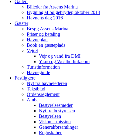
Galleri
Billeder fra Assens Marina
Bygning af bølgebryder, oktober 2013
Havnens dag 2016
Gæster
Besøg Assens Marina
Priser og betaling
Havneplan
Book en gæsteplads
Vejret
Vejr og vand fra DMI
Yr.no og Weatherlink.com
Turistinformation
Havneguide
Fastliggere
Nyt fra havnelederen
Takstblad
Ordensreglement
Amba
Bestyrelsesmøder
Nyt fra bestyrelsen
Bestyrelsen
Vision – mission
Generalforsamlinger
Regnskaber