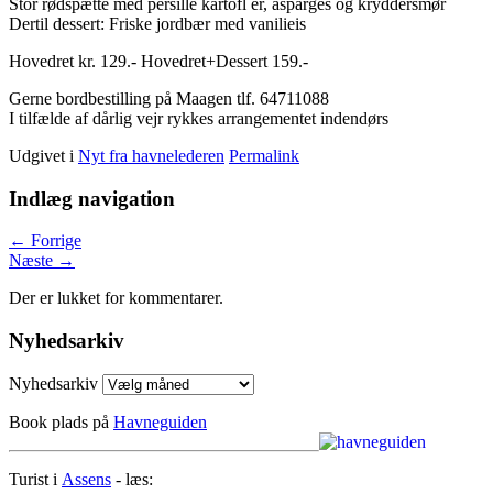
Stor rødspætte med persille kartofl er, asparges og kryddersmør
Dertil dessert: Friske jordbær med vanilieis
Hovedret kr. 129.- Hovedret+Dessert 159.-
Gerne bordbestilling på Maagen tlf. 64711088
I tilfælde af dårlig vejr rykkes arrangementet indendørs
Udgivet i
Nyt fra havnelederen
Permalink
Indlæg navigation
←
Forrige
Næste
→
Der er lukket for kommentarer.
Nyhedsarkiv
Nyhedsarkiv
Book plads på
Havneguiden
Turist i
Assens
- læs: