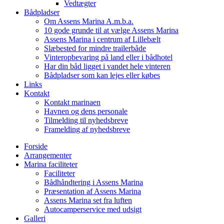
Vedtægter
Bådpladser
Om Assens Marina A.m.b.a.
10 gode grunde til at vælge Assens Marina
Assens Marina i centrum af Lillebælt
Slæbested for mindre trailerbåde
Vinteropbevaring på land eller i bådhotel
Har din båd ligget i vandet hele vinteren
Bådpladser som kan lejes eller købes
Links
Kontakt
Kontakt marinaen
Havnen og dens personale
Tilmelding til nyhedsbreve
Framelding af nyhedsbreve
Forside
Arrangementer
Marina faciliteter
Faciliteter
Bådhåndtering i Assens Marina
Præsentation af Assens Marina
Assens Marina set fra luften
Autocamperservice med udsigt
Galleri