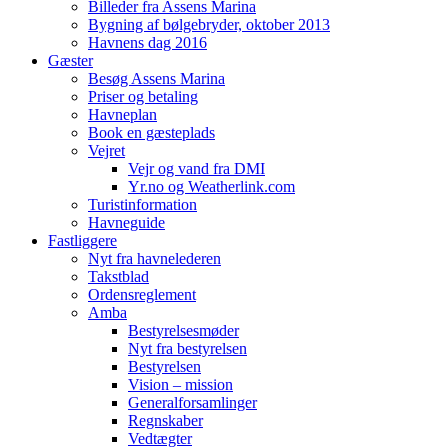
Billeder fra Assens Marina
Bygning af bølgebryder, oktober 2013
Havnens dag 2016
Gæster
Besøg Assens Marina
Priser og betaling
Havneplan
Book en gæsteplads
Vejret
Vejr og vand fra DMI
Yr.no og Weatherlink.com
Turistinformation
Havneguide
Fastliggere
Nyt fra havnelederen
Takstblad
Ordensreglement
Amba
Bestyrelsesmøder
Nyt fra bestyrelsen
Bestyrelsen
Vision – mission
Generalforsamlinger
Regnskaber
Vedtægter