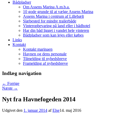
Bådpladser
Om Assens Marina A.m.b.a.
10 gode grunde til at vælge Assens Marina
Assens Marina i centrum af Lillebælt
Slæbested for mindre trailerbåde
Vinteropbevaring på land eller i bådhotel
Har din båd ligget i vandet hele vinteren
Bådpladser som kan lejes eller købes
Links
Kontakt
Kontakt marinaen
Havnen og dens personale
Tilmelding til nyhedsbreve
Framelding af nyhedsbreve
Indlæg navigation
←
Forrige
Næste
→
Nyt fra Havnefogeden 2014
Udgivet den
1. januar 2014
af
Else
14. maj 2016