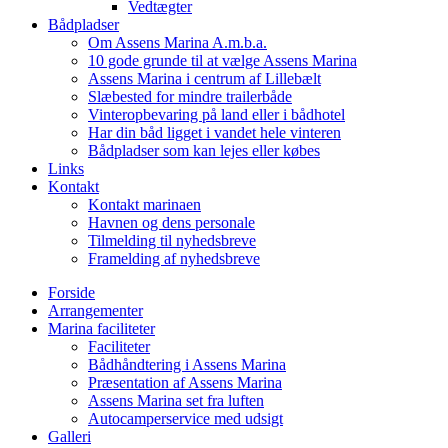
Vedtægter
Bådpladser
Om Assens Marina A.m.b.a.
10 gode grunde til at vælge Assens Marina
Assens Marina i centrum af Lillebælt
Slæbested for mindre trailerbåde
Vinteropbevaring på land eller i bådhotel
Har din båd ligget i vandet hele vinteren
Bådpladser som kan lejes eller købes
Links
Kontakt
Kontakt marinaen
Havnen og dens personale
Tilmelding til nyhedsbreve
Framelding af nyhedsbreve
Forside
Arrangementer
Marina faciliteter
Faciliteter
Bådhåndtering i Assens Marina
Præsentation af Assens Marina
Assens Marina set fra luften
Autocamperservice med udsigt
Galleri