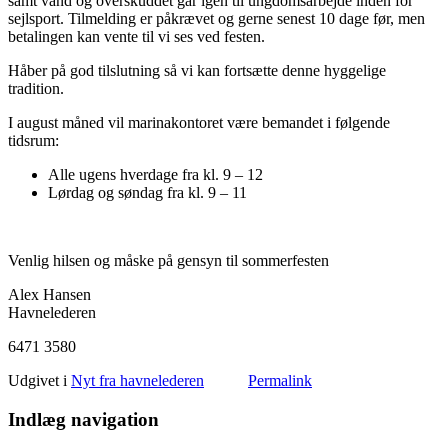
samt vand og overskuddet går igen til ungdomsarbejde inden for
sejlsport. Tilmelding er påkrævet og gerne senest 10 dage før, men
betalingen kan vente til vi ses ved festen.
Håber på god tilslutning så vi kan fortsætte denne hyggelige
tradition.
I august måned vil marinakontoret være bemandet i følgende
tidsrum:
Alle ugens hverdage fra kl. 9 – 12
Lørdag og søndag fra kl. 9 – 11
Venlig hilsen og måske på gensyn til sommerfesten
Alex Hansen
Havnelederen
6471 3580
Udgivet i
Nyt fra havnelederen
Permalink
Indlæg navigation