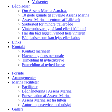
Vedtægter
Bådpladser
Om Assens Marina A.m.b.a.
10 gode grunde til at vælge Assens Marina
Assens Marina i centrum af Lillebælt
Slæbested for mindre trailerbåde
Vinteropbevaring på land eller i bådhotel
Har din båd ligget i vandet hele vinteren
Bådpladser som kan lejes eller købes
Links
Kontakt
Kontakt marinaen
Havnen og dens personale
Tilmelding til nyhedsbreve
Framelding af nyhedsbreve
Forside
Arrangementer
Marina faciliteter
Faciliteter
Bådhåndtering i Assens Marina
Præsentation af Assens Marina
Assens Marina set fra luften
Autocamperservice med udsigt
Galleri