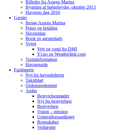
Billeder fra Assens Marina
Bygning af bølgebryder, oktober 2013
Havnens dag 2016
Gæster
Besøg Assens Marina
Priser og betaling
Havneplan
Book en gæsteplads
Vejret
Vejr og vand fra DMI
Yr.no og Weatherlink.com
Turistinformation
Havneguide
Fastliggere
Nyt fra havnelederen
Takstblad
Ordensreglement
Amba
Bestyrelsesmøder
Nyt fra bestyrelsen
Bestyrelsen
Vision – mission
Generalforsamlinger
Regnskaber
Vedtægter