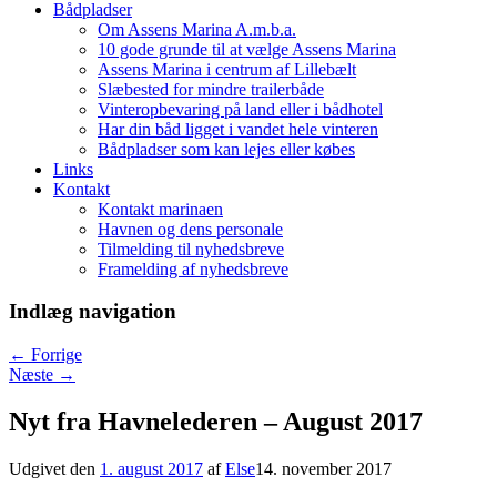
Bådpladser
Om Assens Marina A.m.b.a.
10 gode grunde til at vælge Assens Marina
Assens Marina i centrum af Lillebælt
Slæbested for mindre trailerbåde
Vinteropbevaring på land eller i bådhotel
Har din båd ligget i vandet hele vinteren
Bådpladser som kan lejes eller købes
Links
Kontakt
Kontakt marinaen
Havnen og dens personale
Tilmelding til nyhedsbreve
Framelding af nyhedsbreve
Indlæg navigation
←
Forrige
Næste
→
Nyt fra Havnelederen – August 2017
Udgivet den
1. august 2017
af
Else
14. november 2017