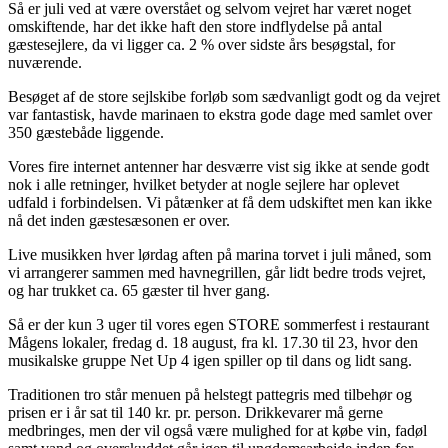
Så er juli ved at være overstået og selvom vejret har været noget
omskiftende, har det ikke haft den store indflydelse på antal
gæstesejlere, da vi ligger ca. 2 % over sidste års besøgstal, for
nuværende.
Besøget af de store sejlskibe forløb som sædvanligt godt og da vejret
var fantastisk, havde marinaen to ekstra gode dage med samlet over
350 gæstebåde liggende.
Vores fire internet antenner har desværre vist sig ikke at sende godt
nok i alle retninger, hvilket betyder at nogle sejlere har oplevet
udfald i forbindelsen. Vi påtænker at få dem udskiftet men kan ikke
nå det inden gæstesæsonen er over.
Live musikken hver lørdag aften på marina torvet i juli måned, som
vi arrangerer sammen med havnegrillen, går lidt bedre trods vejret,
og har trukket ca. 65 gæster til hver gang.
Så er der kun 3 uger til vores egen STORE sommerfest i restaurant
Mågens lokaler, fredag d. 18 august, fra kl. 17.30 til 23, hvor den
musikalske gruppe Net Up 4 igen spiller op til dans og lidt sang.
Traditionen tro står menuen på helstegt pattegris med tilbehør og
prisen er i år sat til 140 kr. pr. person. Drikkevarer må gerne
medbringes, men der vil også være mulighed for at købe vin, fadøl