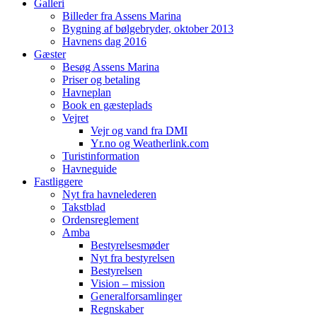
Galleri
Billeder fra Assens Marina
Bygning af bølgebryder, oktober 2013
Havnens dag 2016
Gæster
Besøg Assens Marina
Priser og betaling
Havneplan
Book en gæsteplads
Vejret
Vejr og vand fra DMI
Yr.no og Weatherlink.com
Turistinformation
Havneguide
Fastliggere
Nyt fra havnelederen
Takstblad
Ordensreglement
Amba
Bestyrelsesmøder
Nyt fra bestyrelsen
Bestyrelsen
Vision – mission
Generalforsamlinger
Regnskaber