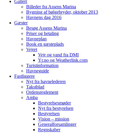
Galleri
Billeder fra Assens Marina
Bygning af bølgebryder, oktober 2013
Havnens dag 2016
Gæster
Besøg Assens Marina
Priser og betaling
Havneplan
Book en gæsteplads
Vejret
Vejr og vand fra DMI
Yr.no og Weatherlink.com
Turistinformation
Havneguide
Fastliggere
Nyt fra havnelederen
Takstblad
Ordensreglement
Amba
Bestyrelsesmøder
Nyt fra bestyrelsen
Bestyrelsen
Vision – mission
Generalforsamlinger
Regnskaber