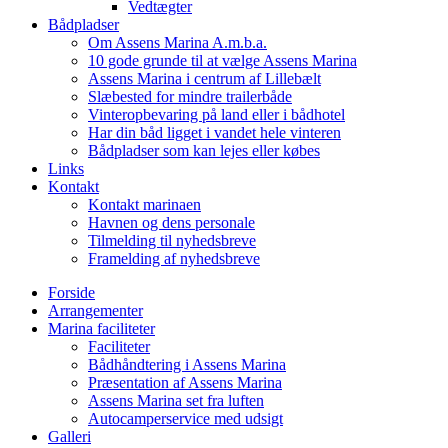
Vedtægter
Bådpladser
Om Assens Marina A.m.b.a.
10 gode grunde til at vælge Assens Marina
Assens Marina i centrum af Lillebælt
Slæbested for mindre trailerbåde
Vinteropbevaring på land eller i bådhotel
Har din båd ligget i vandet hele vinteren
Bådpladser som kan lejes eller købes
Links
Kontakt
Kontakt marinaen
Havnen og dens personale
Tilmelding til nyhedsbreve
Framelding af nyhedsbreve
Forside
Arrangementer
Marina faciliteter
Faciliteter
Bådhåndtering i Assens Marina
Præsentation af Assens Marina
Assens Marina set fra luften
Autocamperservice med udsigt
Galleri