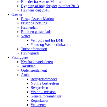
Billeder fra Assens Marina
Bygning af bølgebryder, oktober 2013
Havnens dag 2016
Gæster
Besøg Assens Marina
Priser og betaling
Havneplan
Book en gæsteplads
Vejret
Vejr og vand fra DMI
Yr.no og Weatherlink.com
Turistinformation
Havneguide
Fastliggere
Nyt fra havnelederen
Takstblad
Ordensreglement
Amba
Bestyrelsesmøder
Nyt fra bestyrelsen
Bestyrelsen
Vision – mission
Generalforsamlinger
Regnskaber
Vedtægter