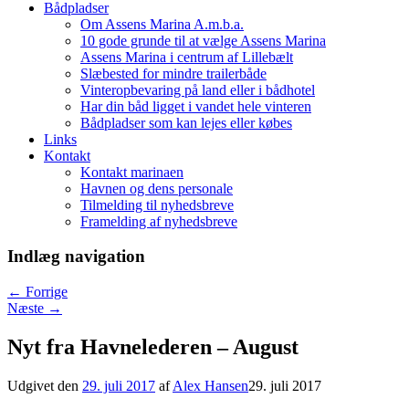
Bådpladser
Om Assens Marina A.m.b.a.
10 gode grunde til at vælge Assens Marina
Assens Marina i centrum af Lillebælt
Slæbested for mindre trailerbåde
Vinteropbevaring på land eller i bådhotel
Har din båd ligget i vandet hele vinteren
Bådpladser som kan lejes eller købes
Links
Kontakt
Kontakt marinaen
Havnen og dens personale
Tilmelding til nyhedsbreve
Framelding af nyhedsbreve
Indlæg navigation
←
Forrige
Næste
→
Nyt fra Havnelederen – August
Udgivet den
29. juli 2017
af
Alex Hansen
29. juli 2017