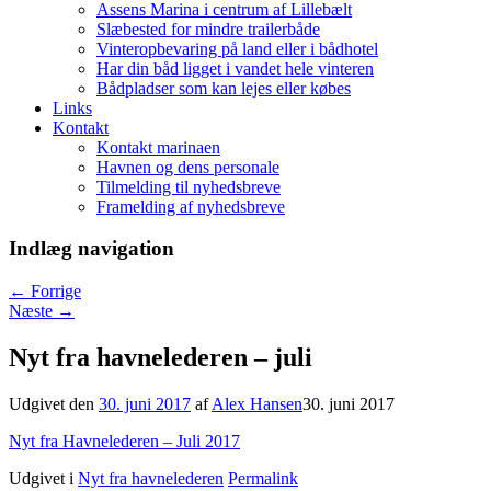
Assens Marina i centrum af Lillebælt
Slæbested for mindre trailerbåde
Vinteropbevaring på land eller i bådhotel
Har din båd ligget i vandet hele vinteren
Bådpladser som kan lejes eller købes
Links
Kontakt
Kontakt marinaen
Havnen og dens personale
Tilmelding til nyhedsbreve
Framelding af nyhedsbreve
Indlæg navigation
←
Forrige
Næste
→
Nyt fra havnelederen – juli
Udgivet den
30. juni 2017
af
Alex Hansen
30. juni 2017
Nyt fra Havnelederen – Juli 2017
Udgivet i
Nyt fra havnelederen
Permalink