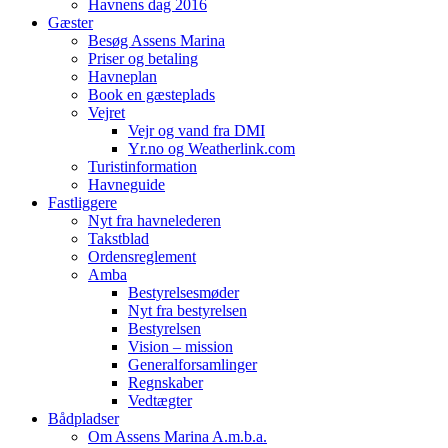
Havnens dag 2016
Gæster
Besøg Assens Marina
Priser og betaling
Havneplan
Book en gæsteplads
Vejret
Vejr og vand fra DMI
Yr.no og Weatherlink.com
Turistinformation
Havneguide
Fastliggere
Nyt fra havnelederen
Takstblad
Ordensreglement
Amba
Bestyrelsesmøder
Nyt fra bestyrelsen
Bestyrelsen
Vision – mission
Generalforsamlinger
Regnskaber
Vedtægter
Bådpladser
Om Assens Marina A.m.b.a.