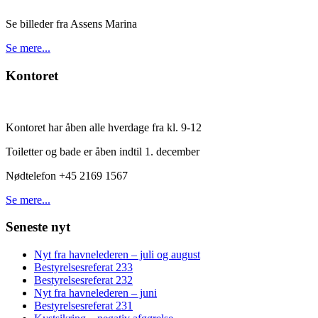
Se billeder fra Assens Marina
Se mere...
Kontoret
Kontoret har åben alle hverdage fra kl. 9-12
Toiletter og bade er åben indtil 1. december
Nødtelefon +45 2169 1567
Se mere...
Seneste nyt
Nyt fra havnelederen – juli og august
Bestyrelsesreferat 233
Bestyrelsesreferat 232
Nyt fra havnelederen – juni
Bestyrelsesreferat 231