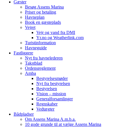
Gæster
Besøg Assens Marina
Priser og betaling
Havneplan
Book en gæsteplads
Vejret
Vejr og vand fra DMI
Yr.no og Weatherlink.com
Turistinformation
Havneguide
Fastliggere
Nyt fra havnelederen
Takstblad
Ordensreglement
Amba
Bestyrelsesmøder
Nyt fra bestyrelsen
Bestyrelsen
Vision – mission
Generalforsamlinger
Regnskaber
Vedtægter
Bådpladser
Om Assens Marina A.m.b.a.
10 gode grunde til at vælge Assens Marina