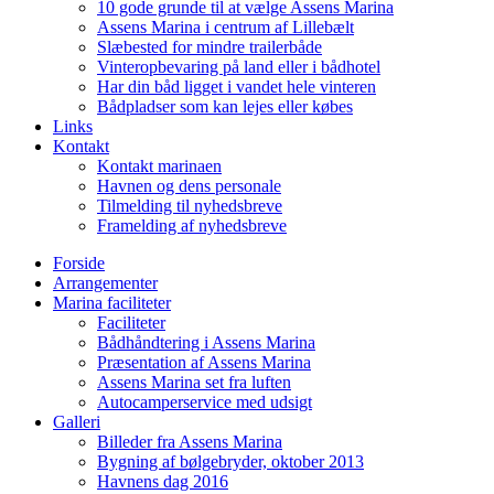
10 gode grunde til at vælge Assens Marina
Assens Marina i centrum af Lillebælt
Slæbested for mindre trailerbåde
Vinteropbevaring på land eller i bådhotel
Har din båd ligget i vandet hele vinteren
Bådpladser som kan lejes eller købes
Links
Kontakt
Kontakt marinaen
Havnen og dens personale
Tilmelding til nyhedsbreve
Framelding af nyhedsbreve
Forside
Arrangementer
Marina faciliteter
Faciliteter
Bådhåndtering i Assens Marina
Præsentation af Assens Marina
Assens Marina set fra luften
Autocamperservice med udsigt
Galleri
Billeder fra Assens Marina
Bygning af bølgebryder, oktober 2013
Havnens dag 2016