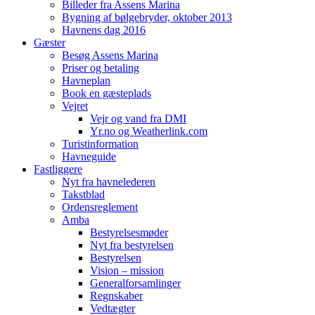
Billeder fra Assens Marina
Bygning af bølgebryder, oktober 2013
Havnens dag 2016
Gæster
Besøg Assens Marina
Priser og betaling
Havneplan
Book en gæsteplads
Vejret
Vejr og vand fra DMI
Yr.no og Weatherlink.com
Turistinformation
Havneguide
Fastliggere
Nyt fra havnelederen
Takstblad
Ordensreglement
Amba
Bestyrelsesmøder
Nyt fra bestyrelsen
Bestyrelsen
Vision – mission
Generalforsamlinger
Regnskaber
Vedtægter