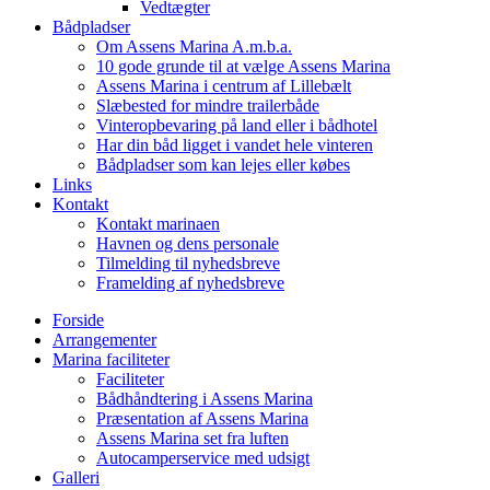
Vedtægter
Bådpladser
Om Assens Marina A.m.b.a.
10 gode grunde til at vælge Assens Marina
Assens Marina i centrum af Lillebælt
Slæbested for mindre trailerbåde
Vinteropbevaring på land eller i bådhotel
Har din båd ligget i vandet hele vinteren
Bådpladser som kan lejes eller købes
Links
Kontakt
Kontakt marinaen
Havnen og dens personale
Tilmelding til nyhedsbreve
Framelding af nyhedsbreve
Forside
Arrangementer
Marina faciliteter
Faciliteter
Bådhåndtering i Assens Marina
Præsentation af Assens Marina
Assens Marina set fra luften
Autocamperservice med udsigt
Galleri