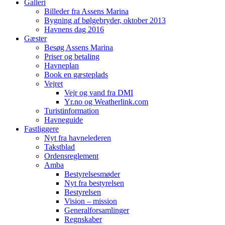
Galleri
Billeder fra Assens Marina
Bygning af bølgebryder, oktober 2013
Havnens dag 2016
Gæster
Besøg Assens Marina
Priser og betaling
Havneplan
Book en gæsteplads
Vejret
Vejr og vand fra DMI
Yr.no og Weatherlink.com
Turistinformation
Havneguide
Fastliggere
Nyt fra havnelederen
Takstblad
Ordensreglement
Amba
Bestyrelsesmøder
Nyt fra bestyrelsen
Bestyrelsen
Vision – mission
Generalforsamlinger
Regnskaber