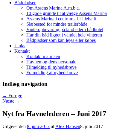
Bådpladser
Om Assens Marina A.m.b.a.
10 gode grunde til at vælge Assens Marina
Assens Marina i centrum af Lillebælt
Slæbested for mindre trailerbåde
Vinteropbevaring på land eller i bådhotel
Har din båd ligget i vandet hele vinteren
Bådpladser som kan lejes eller købes
Links
Kontakt
Kontakt marinaen
Havnen og dens personale
Tilmelding til nyhedsbreve
Framelding af nyhedsbreve
Indlæg navigation
←
Forrige
Næste
→
Nyt fra Havnelederen – Juni 2017
Udgivet den
8. juni 2017
af
Alex Hansen
8. juni 2017