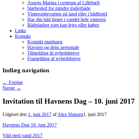
Assens Marina i centrum af Lillebælt
Slæbested for mindre trailerbåde
Vinteropbevaring på land eller i bådhotel
Har din båd ligget i vandet hele vinteren
Bådpladser som kan lejes eller købes
Links
Kontakt
Kontakt marinaen
Havnen og dens personale
Tilmelding til nyhedsbreve
Framelding af nyhedsbreve
Indlæg navigation
←
Forrige
Næste
→
Invitation til Havnens Dag – 10. juni 2017
Udgivet den
1. juni 2017
af
Alex Hansen
1. juni 2017
Havnens Dag 10. juni 2017
Vild med vand 2017