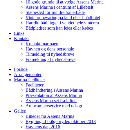
10 gode grunde til at vælge Assens Marina
Assens Marina i centrum af Lillebælt
Slæbested for mindre trailerbåde
Vinteropbevaring på land eller i bådhotel
Har din båd ligget i vandet hele vinteren
Bådpladser som kan lejes eller købes
Links
Kontakt
Kontakt marinaen
Havnen og dens personale
Tilmelding til nyhedsbreve
Framelding af nyhedsbreve
Forside
Arrangementer
Marina faciliteter
Faciliteter
Bådhåndtering i Assens Marina
Præsentation af Assens Marina
Assens Marina set fra luften
Autocamperservice med udsigt
Galleri
Billeder fra Assens Marina
Bygning af bølgebryder, oktober 2013
Havnens dag 2016