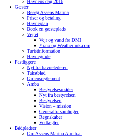
Havnens dag 2016
Gæster
Besøg Assens Marina
Priser og betaling
Havneplan
Book en gæsteplads
Vejret
Vejr og vand fra DMI
Yr.no og Weatherlink.com
Turistinformation
Havneguide
Fastliggere
Nyt fra havnelederen
Takstblad
Ordensreglement
Amba
Bestyrelsesmøder
Nyt fra bestyrelsen
Bestyrelsen
Vision – mission
Generalforsamlinger
Regnskaber
Vedtægter
Bådpladser
Om Assens Marina A.m.b.a.