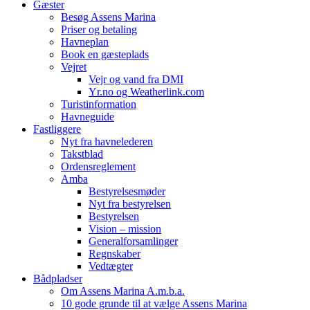
Gæster
Besøg Assens Marina
Priser og betaling
Havneplan
Book en gæsteplads
Vejret
Vejr og vand fra DMI
Yr.no og Weatherlink.com
Turistinformation
Havneguide
Fastliggere
Nyt fra havnelederen
Takstblad
Ordensreglement
Amba
Bestyrelsesmøder
Nyt fra bestyrelsen
Bestyrelsen
Vision – mission
Generalforsamlinger
Regnskaber
Vedtægter
Bådpladser
Om Assens Marina A.m.b.a.
10 gode grunde til at vælge Assens Marina